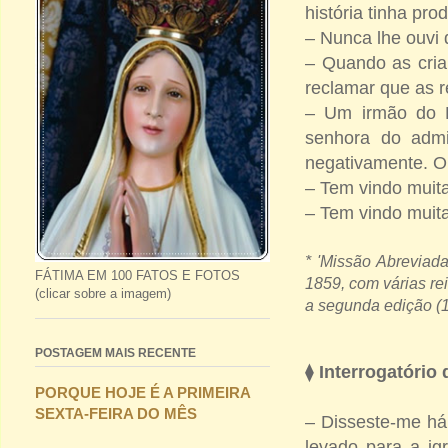
história tinha pr
– Nunca lhe ouvi 
– Quando as cria
reclamar que as r
– Um irmão do Fr
senhora do admi
negativamente. O 
– Tem vindo muita
– Tem vindo muita
* 'Missão Abreviada
FÁTIMA EM 100 FATOS E FOTOS
1859, com várias re
(clicar sobre a imagem)
a segunda edição (1
POSTAGEM MAIS RECENTE
⧫
Interrogatório 
PORQUE HOJE É A PRIMEIRA
SEXTA-FEIRA DO MÊS
– Disseste-me há
levado para a ig