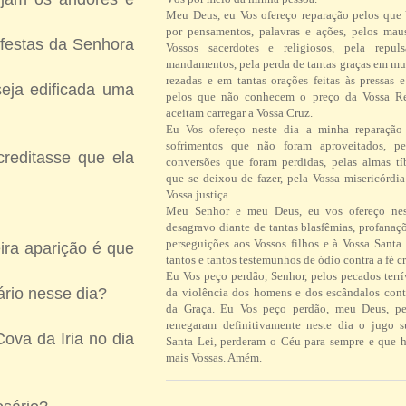
Meu Deus, eu Vos ofereço reparação pelos que
por pensamentos, palavras e ações, pelos ma
festas da Senhora
Vossos sacerdotes e religiosos, pela repul
mandamentos, pela perda de tantas graças em mu
rezadas e em tantas orações feitas às pressas 
eja edificada uma
pelos que não conhecem o preço da Vossa R
aceitam carregar a Vossa Cruz.
Eu Vos ofereço neste dia a minha reparação 
sofrimentos que não foram aproveitados, pe
reditasse que ela
conversões que foram perdidas, pelas almas tí
que se deixou de fazer, pela Vossa misericórdi
Vossa justiça.
Meu Senhor e meu Deus, eu vos ofereço ne
desagravo diante de tantas blasfêmias, profanaç
perseguições aos Vossos filhos e à Vossa Santa 
ira aparição é que
tantos e tantos testemunhos de ódio contra a fé cr
Eu Vos peço perdão, Senhor, pelos pecados terrí
ário nesse dia?
da violência dos homens e dos escândalos contr
da Graça. Eu Vos peço perdão, meu Deus, pe
renegaram definitivamente neste dia o jugo 
Cova da Iria no dia
Santa Lei, perderam o Céu para sempre e que h
mais Vossas. Amém.