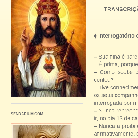
TRANSCRIÇÃ
⧫
Interrogatório 
– Sua filha é par
– É prima, porqu
– Como soube qu
contou?
– Tive conhecimen
os seus companhe
interrogada por m
– Nunca repreende
SENDARIUM.COM
ir, no dia 13 de 
– Nunca a proibi 
afirmativamente, 