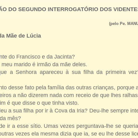
O DO SEGUNDO INTERROGATÓRIO DOS VIDENTES (
(pelo Pe. MA
da Mãe de Lúcia
ente do Francisco e da Jacinta?
e meu marido é irmão da mãe deles.
e a Senhora apareceu à sua filha da primeira vez
to desse fato pela família das outras crianças, porque
iros a não dizerem nada com receio de que lhes ralha
im é que disse o que tinha visto.
u a sua filha por ir à Cova da Iria? Deu-lhe sempre inte
cada mês?
de ir a esse sítio. Umas vezes perguntava-lhe se queria
outras vezes ela mesma dizia que ia, se eu lhe desse li