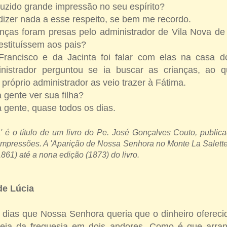
oduzido grande impressão no seu espírito?
dizer nada a esse respeito, se bem me recordo.
nças foram presas pelo administrador de Vila Nova d
estituíssem aos pais?
ancisco e da Jacinta foi falar com elas na casa do
nistrador perguntou se ia buscar as crianças, ao 
próprio administrador as veio trazer à Fátima.
 gente ver sua filha?
 gente, quase todos os dias.
' é o título de um livro do Pe. José Gonçalves Couto, public
impressões. A 'Aparição de Nossa Senhora no Monte La Salette
861) até a nona edição (1873) do livro.
de Lúcia
 dias que Nossa Senhora queria que o dinheiro ofereci
reja da freguesia em dois andores. Como é que arra