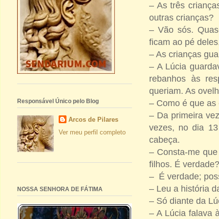
– As três crianç
outras crianças?
– Vão sós. Quas
ficam ao pé deles
– As crianças gu
– A Lúcia guarda
rebanhos às res
queriam. As ovelh
Responsável Único pelo Blog
– Como é que as 
– Da primeira ve
Arcos de Pilares
vezes, no dia 13
Ver meu perfil completo
cabeça.
– Consta-me que p
filhos. É verdade
– É verdade; poss
– Leu a história 
NOSSA SENHORA DE FÁTIMA
– Só diante da Lú
– A Lúcia falava 