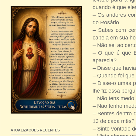
quando é que eles
– Os andores com
do Rosário.
– Sabes com cer
capela em sua h
– Não sei ao cert
– O que é que El
aparecia?
– Disse que havia
– Quando foi que 
– Disse-o umas p
lhe fiz essa perg
– Não tens medo d
– Não tenho med
– Sentes dentro d
13 de cada mês?
– Sinto vontade de
ATUALIZAÇÕES RECENTES