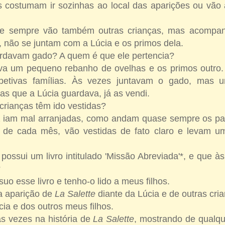
as costumam ir sozinhas ao local das aparições ou v
e sempre vão também outras crianças, mas acompan
, não se juntam com a Lúcia e os primos dela.
ardavam gado? A quem é que ele pertencia?
va um pequeno rebanho de ovelhas e os primos outro.
petivas famílias. Às vezes juntavam o gado, mas 
as que a Lúcia guardava, já as vendi.
crianças têm ido vestidas?
z iam mal arranjadas, como andam quase sempre os pa
 de cada mês, vão vestidas de fato claro e levam u
ossui um livro intitulado 'Missão Abreviada'*, e que à
?
uo esse livro e tenho-o lido a meus filhos.
da aparição de
La Salette
diante da Lúcia e de outras cr
cia e dos outros meus filhos.
às vezes na história de
La Salette
, mostrando de qualq