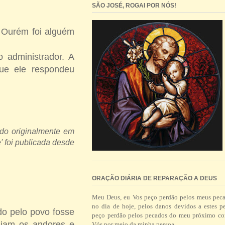
SÃO JOSÉ, ROGAI POR NÓS!
e Ourém foi alguém
 administrador. A
que ele respondeu
ado originalmente em
' foi publicada desde
ORAÇÃO DIÁRIA DE REPARAÇÃO A DEUS
Meu Deus, eu Vos peço perdão pelos meus pec
no dia de hoje, pelos danos devidos a estes p
do pelo povo fosse
peço perdão pelos pecados do meu próximo co
njam os andores e
Vós por meio da minha pessoa.