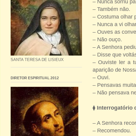
– Nunca sorriu pa
– Também não.
– Costuma olhar 
– Nunca a vi olha
– Ouves as conve
– Não ouço.
– A Senhora pedi
– Disse que volt
SANTA TERESA DE LISIEUX
– Ouviste ler a 
aparição de Nos
– Ouvi.
DIRETOR ESPIRITUAL 2012
– Pensavas muitas
– Não pensava ne
⧫
Interrogatório 
– A Senhora rec
– Recomendou.