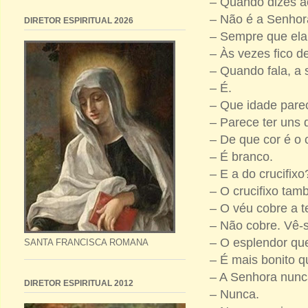
– Quando dizes a
– Não é a Senhor
DIRETOR ESPIRITUAL 2026
– Sempre que ela 
– Às vezes fico d
– Quando fala, a
– É.
– Que idade pare
– Parece ter uns
– De que cor é o
– É branco.
– E a do crucifix
– O crucifixo ta
– O véu cobre a 
– Não cobre. Vê-s
– O esplendor qu
SANTA FRANCISCA ROMANA
– É mais bonito qu
– A Senhora nun
DIRETOR ESPIRITUAL 2012
– Nunca.