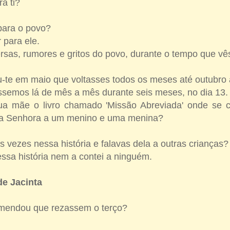
ra ti?
para o povo?
r para ele.
rsas, rumores e gritos do povo, durante o tempo que v
u-te em maio que voltasses todos os meses até outubro 
ássemos lá de mês a mês durante seis meses, no dia 13
tua mãe o livro chamado 'Missão Abreviada' onde se c
sa Senhora a um menino e uma menina?
 vezes nessa história e falavas dela a outras crianças
ssa história nem a contei a ninguém.
de Jacinta
omendou que rezassem o terço?