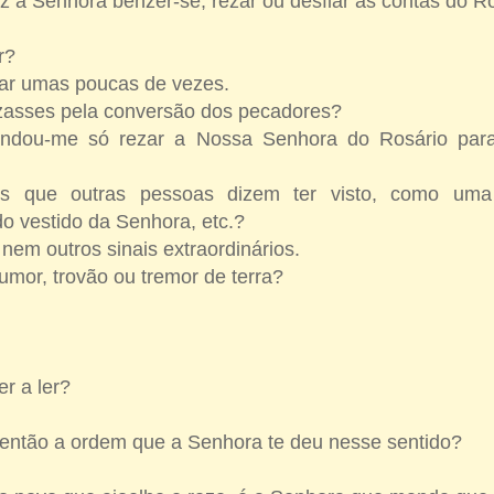
z a Senhora benzer-se, rezar ou desfiar as contas do R
ar?
ar umas poucas de vezes.
ezasses pela conversão dos pecadores?
ndou-me só rezar a Nossa Senhora do Rosário par
is que outras pessoas dizem ter visto, como uma 
o vestido da Senhora, etc.?
 nem outros sinais extraordinários.
umor, trovão ou tremor de terra?
er a ler?
ntão a ordem que a Senhora te deu nesse sentido?