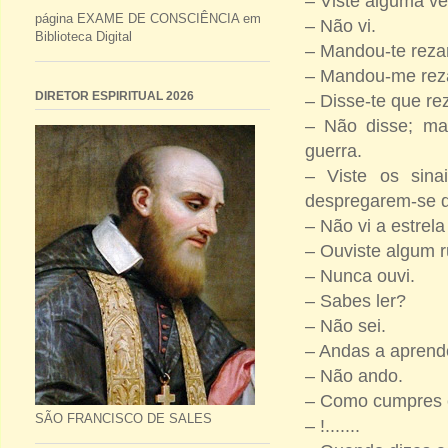
– Viste alguma ve
página EXAME DE CONSCIÊNCIA em
– Não vi.
Biblioteca Digital
– Mandou-te rez
– Mandou-me rez
DIRETOR ESPIRITUAL 2026
– Disse-te que r
– Não disse; ma
guerra.
– Viste os sina
despregarem-se d
– Não vi a estrela
– Ouviste algum r
– Nunca ouvi.
– Sabes ler?
– Não sei.
– Andas a aprend
– Não ando.
– Como cumpres e
SÃO FRANCISCO DE SALES
– !.......