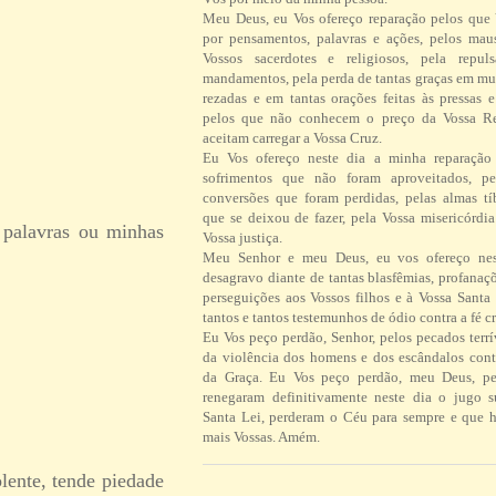
Meu Deus, eu Vos ofereço reparação pelos que
por pensamentos, palavras e ações, pelos ma
Vossos sacerdotes e religiosos, pela repul
mandamentos, pela perda de tantas graças em mu
rezadas e em tantas orações feitas às pressas 
pelos que não conhecem o preço da Vossa R
aceitam carregar a Vossa Cruz.
Eu Vos ofereço neste dia a minha reparação 
sofrimentos que não foram aproveitados, pe
conversões que foram perdidas, pelas almas tí
que se deixou de fazer, pela Vossa misericórdi
palavras ou minhas
Vossa justiça.
Meu Senhor e meu Deus, eu vos ofereço ne
desagravo diante de tantas blasfêmias, profanaç
perseguições aos Vossos filhos e à Vossa Santa 
tantos e tantos testemunhos de ódio contra a fé cr
Eu Vos peço perdão, Senhor, pelos pecados terrí
da violência dos homens e dos escândalos contr
da Graça. Eu Vos peço perdão, meu Deus, pe
renegaram definitivamente neste dia o jugo 
Santa Lei, perderam o Céu para sempre e que h
mais Vossas. Amém.
ente, tende piedade