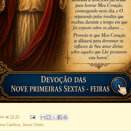
res
at
12:31
ina Católica
,
Jesus Cristo