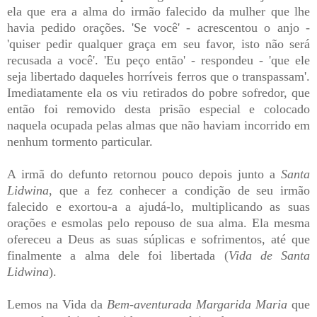
ela que era a alma do irmão falecido da mulher que lhe
havia pedido orações. 'Se você' - acrescentou o anjo -
'quiser pedir qualquer graça em seu favor, isto não será
recusada a você'. 'Eu peço então' - respondeu - 'que ele
seja libertado daqueles horríveis ferros que o transpassam'.
Imediatamente ela os viu retirados do pobre sofredor, que
então foi removido desta prisão especial e colocado
naquela ocupada pelas almas que não haviam incorrido em
nenhum tormento particular.
A irmã do defunto retornou pouco depois junto a
Santa
Lidwina
, que a fez conhecer a condição de seu irmão
falecido e exortou-a a ajudá-lo, multiplicando as suas
orações e esmolas pelo repouso de sua alma. Ela mesma
ofereceu a Deus as suas súplicas e sofrimentos, até que
finalmente a alma dele foi libertada (
Vida de Santa
Lidwina
).
Lemos na Vida da
Bem-aventurada
Margarida Maria
que