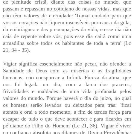
de plenitude cristã, diante das coisas do mundo, que
passam e repassam no cotidiano de nossas vidas, mas que
não têm valores de eternidade: 'Tomai cuidado para que
vossos corações não fiquem insensíveis por causa da gula,
da embriaguez e das preocupações da vida, e esse dia não
caia de repente sobre vós; pois esse dia cairá como uma
armadilha sobre todos os habitantes de toda a terra' (Lc
21, 34 - 35).
Vigiar significa essencialmente não pecar, não ofender a
Santidade de Deus com as misérias e as fragilidades
humanas, não conspurcar a Infinita Pureza da alma, que
nos foi legada um dia, com a lama dos prazeres,
frivolidades e maldades de uma vida profanada pelos
valores do mundo. Porque haverá o dia do juízo, no qual
os homens serão levados ou deixados para trás: ''ficai
atentos e orai a todo momento, a fim de terdes força para
escapar de tudo o que deve acontecer e para ficardes em
pé diante do Filho do Homem' (Lc 21, 36). Vigiar é viver
na confiança absoluta aos ditames de Divina Providência: