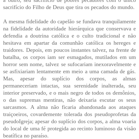
sacrifício do Filho de Deus que tira os pecados do mundo.
A mesma fidelidade do capelão se fundava tranquilamente
na fidelidade da autoridade hierárquica que conservava e
defendia a doutrina católica e o culto tradicional e não
hesitava em apartar da comunhão católica os hereges e
traidores. Depois, em poucos instantes talvez, na frente de
batalha, os corpos iam ser esmagados, mutilados em um
horror sem nome, talvez se sufocariam inexoravelmente e
se asfixiariam lentamente em meio a uma camada de gás.
Mas, apesar do suplício dos corpos, as almas
permaneceriam intactas, sua serenidade inalterada, seu
interior preservado, e o mais negro de todos os demônios,
o das supremas mentiras, não deixaria escutar os seus
sarcasmos. A alma não ficaria abandonada aos ataques
traiçoeiros, covardemente tolerada dos pseudoprofetas da
pseudoIgreja; apesar do suplício dos corpos, a alma voaria
do local de uma fé protegida ao recinto luminoso da visão
beatífica no paraíso.