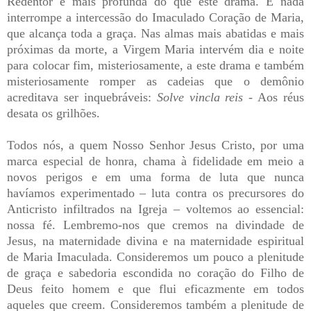
Redentor é mais profunda do que este drama. E nada
interrompe a intercessão do Imaculado Coração de Maria,
que alcança toda a graça. Nas almas mais abatidas e mais
próximas da morte, a Virgem Maria intervém dia e noite
para colocar fim, misteriosamente, a este drama e também
misteriosamente romper as cadeias que o demônio
acreditava ser inquebráveis:
Solve vincla reis
- Aos réus
desata os grilhões.
Todos nós, a quem Nosso Senhor Jesus Cristo, por uma
marca especial de honra, chama à fidelidade em meio a
novos perigos e em uma forma de luta que nunca
havíamos experimentado – luta contra os precursores do
Anticristo infiltrados na Igreja – voltemos ao essencial:
nossa fé. Lembremo-nos que cremos na divindade de
Jesus, na maternidade divina e na maternidade espiritual
de Maria Imaculada. Consideremos um pouco a plenitude
de graça e sabedoria escondida no coração do Filho de
Deus feito homem e que flui eficazmente em todos
aqueles que creem. Consideremos também a plenitude de