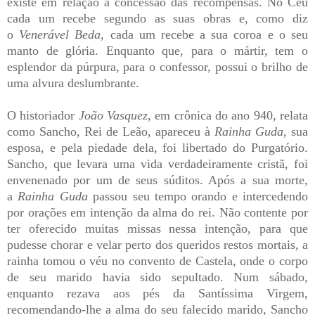
existe em relação á concessão das recompensas. No Céu
cada um recebe segundo as suas obras e, como diz
o
Venerável Beda
, cada um recebe a sua coroa e o seu
manto de glória.
Enquanto que, para o mártir, tem o
esplendor da púrpura, para o confessor, possui o brilho de
uma alvura deslumbrante.
O historiador
João Vasquez
, em crônica do ano 940, relata
como Sancho, Rei de Leão, apareceu à
Rainha Guda
, sua
esposa, e pela piedade dela, foi libertado do Purgatório.
Sancho, que levara uma vida verdadeiramente cristã, foi
envenenado por um de seus súditos. Após a sua morte,
a
Rainha Guda
passou seu tempo orando e intercedendo
por orações em intenção da alma do rei. Não contente por
ter oferecido muitas missas nessa intenção, para que
pudesse chorar e velar perto dos queridos restos mortais, a
rainha tomou o véu no convento de Castela, onde o corpo
de seu marido havia sido sepultado. Num sábado,
enquanto rezava aos pés da Santíssima Virgem,
recomendando-lhe a alma do seu falecido marido, Sancho