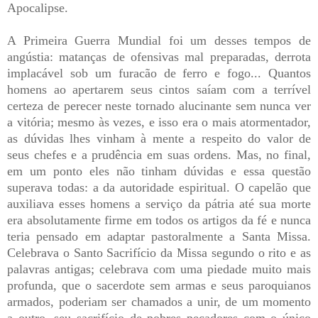
Apocalipse.
A Primeira Guerra Mundial foi um desses tempos de
angústia: matanças de ofensivas mal preparadas, derrota
implacável sob um furacão de ferro e fogo... Quantos
homens ao apertarem seus cintos saíam com a terrível
certeza de perecer neste tornado alucinante sem nunca ver
a vitória; mesmo às vezes, e isso era o mais atormentador,
as dúvidas lhes vinham à mente a respeito do valor de
seus chefes e a prudência em suas ordens. Mas, no final,
em um ponto eles não tinham dúvidas e essa questão
superava todas: a da autoridade espiritual. O capelão que
auxiliava esses homens a serviço da pátria até sua morte
era absolutamente firme em todos os artigos da fé e nunca
teria pensado em adaptar pastoralmente a Santa Missa.
Celebrava o Santo Sacrifício da Missa segundo o rito e as
palavras antigas; celebrava com uma piedade muito mais
profunda, que o sacerdote sem armas e seus paroquianos
armados, poderiam ser chamados a unir, de um momento
a outro, seu sacrifício de pobres pecadores com o único