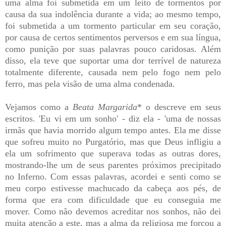
uma alma foi submetida em um leito de tormentos por
causa da sua indolência durante a vida; ao mesmo tempo,
foi submetida a um tormento particular em seu coração,
por causa de certos sentimentos perversos e em sua língua,
como punição por suas palavras pouco caridosas. Além
disso, ela teve que suportar uma dor terrível de natureza
totalmente diferente, causada nem pelo fogo nem pelo
ferro, mas pela visão de uma alma condenada.
Vejamos como a
Beata Margarida
* o descreve em seus
escritos. 'Eu vi em um sonho' - diz ela - 'uma de nossas
irmãs que havia morrido algum tempo antes. Ela me disse
que sofreu muito no Purgatório, mas que Deus infligiu a
ela um sofrimento que superava todas as outras dores,
mostrando-lhe um de seus parentes próximos precipitado
no Inferno. Com essas palavras, acordei e senti como se
meu corpo estivesse machucado da cabeça aos pés, de
forma que era com dificuldade que eu conseguia me
mover. Como não devemos acreditar nos sonhos, não dei
muita atenção a este, mas a alma da religiosa me forçou a