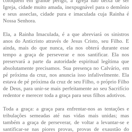
coloquem em grande perigo, a Igreja não deixa de ser
Igreja, cidade muito amada, inexpugnável para o demônio
e seus asseclas, cidade pura e imaculada cuja Rainha é
Nossa Senhora.
Ela, a Rainha Imaculada, é a que abreviará os sinistros
anos do Anticristo através de Jesus Cristo, seu Filho. E
ainda, mais do que nunca, ela nos obterá durante esse
tempo a graça de perseverar e nos santificar. Ela nos
preservará a parte da autoridade espiritual legítima que
absolutamente precisamos. Sua presença no Calvário, em
pé próxima da cruz, nos anuncia isso infalivelmente. Ela
estava de pé próxima da cruz de seu Filho, o próprio Filho
de Deus, para unir-se mais perfeitamente ao seu Sacrifício
redentor e merecer toda a graça para seus filhos adotivos.
Toda a graça: a graça para enfrentar-nos as tentações e
tribulações semeadas até nas vidas mais unidas; mas
também a graça de perseverar, de voltar a levantar-se e
santificar-se nas piores provas, provas de exaustão do