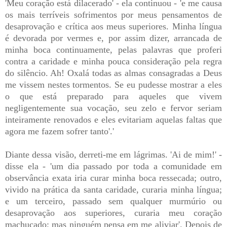
'Meu coração está dilacerado' - ela continuou - 'e me causa
os mais terríveis sofrimentos por meus pensamentos de
desaprovação e crítica aos meus superiores. Minha língua
é devorada por vermes e, por assim dizer, arrancada de
minha boca continuamente, pelas palavras que proferi
contra a caridade e minha pouca consideração pela regra
do silêncio. Ah! Oxalá todas as almas consagradas a Deus
me vissem nestes tormentos. Se eu pudesse mostrar a eles
o que está preparado para aqueles que vivem
negligentemente sua vocação, seu zelo e fervor seriam
inteiramente renovados e eles evitariam aquelas faltas que
agora me fazem sofrer tanto'.'
Diante dessa visão, derreti-me em lágrimas. 'Ai de mim!' -
disse ela - 'um dia passado por toda a comunidade em
observância exata iria curar minha boca ressecada; outro,
vivido na prática da santa caridade, curaria minha língua;
e um terceiro, passado sem qualquer murmúrio ou
desaprovação aos superiores, curaria meu coração
machucado; mas ninguém pensa em me aliviar'. Depois de