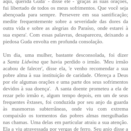
aqui, querida Guda' - disse ele - 'graças às suas orações,
fui libertado de todos os meus sofrimentos. Que você seja
abençoada para sempre. Persevere em sua santificação;
medite frequentemente sobre a severidade das dores da
outra vida e sobre as alegrias do Paraíso, onde estarei à
sua espera'. Com essas palavras, desapareceu, deixando a
piedosa Guda envolta em profunda consolação.
Um dia, uma mulher, bastante desconsolada, foi dizer
a
Santa Lidwina
que havia perdido o irmão. 'Meu irmão
acabou de falecer', disse ela, 'e venho recomendar a sua
pobre alma à sua instituição de caridade. Ofereça a Deus
por ele algumas orações e uma parte dos seus sofrimentos
devidos à sua doença'. A santa doente prometeu a ela de
rezar pelo irmão e, algum tempo depois, em um de seus
frequentes êxtases, foi conduzida por seu anjo da guarda
às masmorras subterrâneas, onde viu com extrema
compaixão os tormentos das pobres almas mergulhadas
nas chamas. Uma delas em particular atraiu a sua atenção.
Ela a viu atravessada por vergas de ferro. Seu anjo disse a