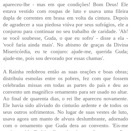
apareceu-lhe - mas em que condições! Bom Deus! Ele
estava vestido com roupas de luto e usava uma fileira
dupla de correntes em brasa em volta da cintura. Depois
de agradecer a sua piedosa viúva por seus sufrágios, ele a
conjurou para continuar no seu trabalho de caridade. 'Ah!
se você soubesse, Guda, o que eu sofro' - disse a ela -
'você faria ainda mais'. No abismo de graças da Divina
Misericórdia, eu te conjuro: ajude-me, querida Guda;
ajude-me, pois sou devorado por essas chamas'.
A Rainha redobrou então as suas orações e boas obras;
distribuiu esmolas entre os pobres, fez com que fossem
celebradas missas em todas as partes do país e deu ao
convento um magnífico ornamento para ser usado no altar.
Ao final de quarenta dias, o rei lhe apareceu novamente.
Ele havia sido aliviado do cinturão ardente e de todos os
seus outros sofrimentos. No lugar de suas vestes de luto,
usava agora um manto de alvura deslumbrante, adornado
com o ornamento que Guda dera ao convento. 'Eis-me