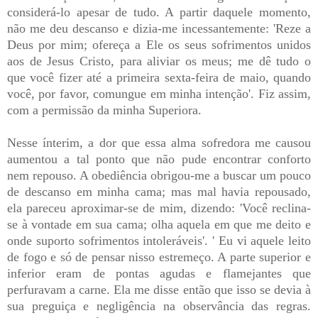
considerá-lo apesar de tudo. A partir daquele momento,
não me deu descanso e dizia-me incessantemente: 'Reze a
Deus por mim; ofereça a Ele os seus sofrimentos unidos
aos de Jesus Cristo, para aliviar os meus; me dê tudo o
que você fizer até a primeira sexta-feira de maio, quando
você, por favor, comungue em minha intenção'. Fiz assim,
com a permissão da minha Superiora.
Nesse ínterim, a dor que essa alma sofredora me causou
aumentou a tal ponto que não pude encontrar conforto
nem repouso. A obediência obrigou-me a buscar um pouco
de descanso em minha cama; mas mal havia repousado,
ela pareceu aproximar-se de mim, dizendo: 'Você reclina-
se à vontade em sua cama; olha aquela em que me deito e
onde suporto sofrimentos intoleráveis'. ' Eu vi aquele leito
de fogo e só de pensar nisso estremeço. A parte superior e
inferior eram de pontas agudas e flamejantes que
perfuravam a carne. Ela me disse então que isso se devia à
sua preguiça e negligência na observância das regras.