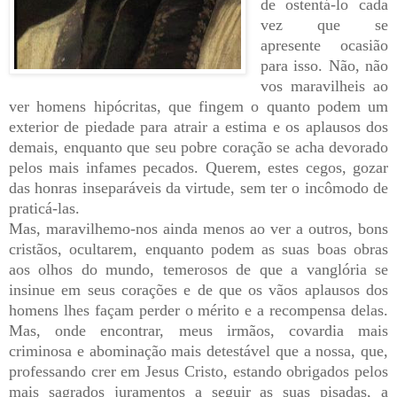
de ostentá-lo cada
vez que se
apresente ocasião
para isso. Não, não
vos maravilheis ao
ver homens hipócritas, que fingem o quanto podem um
exterior de piedade para atrair a estima e os aplausos dos
demais, enquanto que seu pobre coração se acha devorado
pelos mais infames pecados. Querem, estes cegos, gozar
das honras inseparáveis da virtude, sem ter o incômodo de
praticá-las.
Mas, maravilhemo-nos ainda menos ao ver a outros, bons
cristãos, ocultarem, enquanto podem as suas boas obras
aos olhos do mundo, temerosos de que a vanglória se
insinue em seus corações e de que os vãos aplausos dos
homens lhes façam perder o mérito e a recompensa delas.
Mas, onde encontrar, meus irmãos, covardia mais
criminosa e abominação mais detestável que a nossa, que,
professando crer em Jesus Cristo, estando obrigados pelos
mais sagrados juramentos a seguir as suas pisadas, a