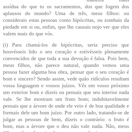
assídua do que tu os sacramentos, dos que fogem dos
aplausos do mundo? Uma de três, meus filhos: ou
considerais estas pessoas como hipócritas, ou zombais da
piedade em si ou, enfim, que lhe causais nojo ver que eles
valem mais do que vós.
(i) Para chamá-los de hipócritas, seria preciso que
houvésseis lido o seu coração e estivésseis plenamente
convencidos de que toda a sua devoção é falsa. Pois bem,
meus filhos, não parece natural, quando vemos uma
pessoa fazer alguma boa obra, pensar que o seu coração é
bom e sincero? Sendo assim, vede quão ridículos resultam
vossa linguagem e vossos juízos. Vês em vosso próximo
um exterior bom e dizeis ou pensais que seu interior nada
vale. Se lhe mostram um fruto bom; indubitavelmente
pensais que a árvore de onde ele veio é de boa qualidade e
formais dele um bom juízo. Por outro lado, tratando-se de
julgar as pessoas de bem, dizeis o contrário: o fruto é
bom, mas a árvore que o deu não vale nada. Não, meus