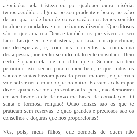
agoniados pela tristeza ou por qualquer outra miséria,
temos acudido a alguma pessoa prudente e boa e, ao cabo
de um quarto de hora de conversação, nos temos sentido
totalmente mudados e nos retiramos dizendo: 'Que ditosos
são os que amam a Deus e também os que vivem ao seu
lado'. Eis que eu me entristecia, não fazia mais que chorar,
me desesperava; e, com uns momentos na companhia
desta pessoa, me tenho sentido totalmente consolado. Bem
certo é quanto ela me tem dito: que o Senhor não tem
permitido isto senão para o meu bem, e que todos os
santos e santas haviam passado penas maiores, e que mais
vale sofrer neste mundo que no outro. E assim acabam por
dizer: 'quando se me apresentar outra pena, não demorarei
em acudir-me a ele de novo me busca de consolação'. Ó
santa e formosa religião! Quão felizes são os que te
praticam sem reservas, e quão grandes e preciosos são os
conselhos e doçuras que nos proporcionas!
Vês, pois, meus filhos, que zombais de quem não