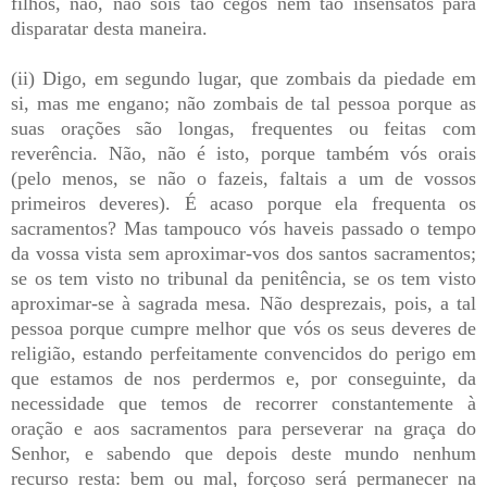
filhos, não, não sois tão cegos nem tão insensatos para
disparatar desta maneira.
(ii) Digo, em segundo lugar, que zombais da piedade em
si, mas me engano; não zombais de tal pessoa porque as
suas orações são longas, frequentes ou feitas com
reverência. Não, não é isto, porque também vós orais
(pelo menos, se não o fazeis, faltais a um de vossos
primeiros deveres). É acaso porque ela frequenta os
sacramentos? Mas tampouco vós haveis passado o tempo
da vossa vista sem aproximar-vos dos santos sacramentos;
se os tem visto no tribunal da penitência, se os tem visto
aproximar-se à sagrada mesa. Não desprezais, pois, a tal
pessoa porque cumpre melhor que vós os seus deveres de
religião, estando perfeitamente convencidos do perigo em
que estamos de nos perdermos e, por conseguinte, da
necessidade que temos de recorrer constantemente à
oração e aos sacramentos para perseverar na graça do
Senhor, e sabendo que depois deste mundo nenhum
recurso resta: bem ou mal, forçoso será permanecer na