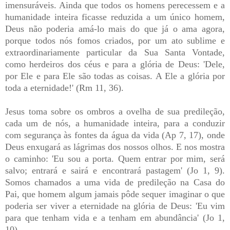
imensuráveis. Ainda que todos os homens perecessem e a
humanidade inteira ficasse reduzida a um único homem,
Deus não poderia amá-lo mais do que já o ama agora,
porque todos nós fomos criados, por um ato sublime e
extraordinariamente particular da Sua Santa Vontade,
como herdeiros dos céus e para a glória de Deus: 'Dele,
por Ele e para Ele são todas as coisas. A Ele a glória por
toda a eternidade!' (Rm 11, 36).
Jesus toma sobre os ombros a ovelha de sua predileção,
cada um de nós, a humanidade inteira, para a conduzir
com segurança às fontes da água da vida (Ap 7, 17), onde
Deus enxugará as lágrimas dos nossos olhos. E nos mostra
o caminho: 'Eu sou a porta. Quem entrar por mim, será
salvo; entrará e sairá e encontrará pastagem' (Jo 1, 9).
Somos chamados a uma vida de predileção na Casa do
Pai, que homem algum jamais pôde sequer imaginar o que
poderia ser viver a eternidade na glória de Deus: 'Eu vim
para que tenham vida e a tenham em abundância' (Jo 1,
10).