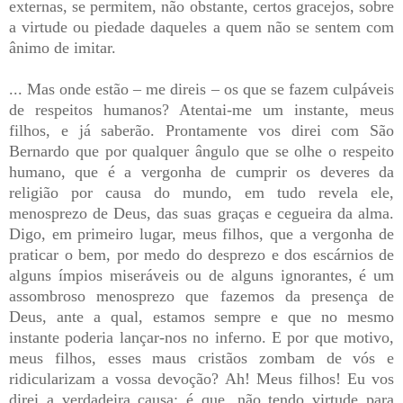
externas, se permitem, não obstante, certos gracejos, sobre
a virtude ou piedade daqueles a quem não se sentem com
ânimo de imitar.
... Mas onde estão – me direis – os que se fazem culpáveis
de respeitos humanos? Atentai-me um instante, meus
filhos, e já saberão. Prontamente vos direi com São
Bernardo que por qualquer ângulo que se olhe o respeito
humano, que é a vergonha de cumprir os deveres da
religião por causa do mundo, em tudo revela ele,
menosprezo de Deus, das suas graças e cegueira da alma.
Digo, em primeiro lugar, meus filhos, que a vergonha de
praticar o bem, por medo do desprezo e dos escárnios de
alguns ímpios miseráveis ou de alguns ignorantes, é um
assombroso menosprezo que fazemos da presença de
Deus, ante a qual, estamos sempre e que no mesmo
instante poderia lançar-nos no inferno. E por que motivo,
meus filhos, esses maus cristãos zombam de vós e
ridicularizam a vossa devoção? Ah! Meus filhos! Eu vos
direi a verdadeira causa: é que, não tendo virtude para