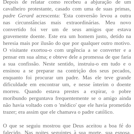
Depois de relatar como recebeu a abjuração de um
cavalheiro protestante, casado com uma de suas primas,
padre Gerard
acrescenta: 'Esta conversão levou a outra
nas circunstâncias mais extraordinárias. Meu novo
convertido foi ver um de seus amigos que estava
gravemente doente. Este era um homem justo, detido na
heresia mais por ilusão do que por qualquer outro motivo.
O visitante exortou-o com urgência a se converter e a
pensar em sua alma; e obteve dele a promessa de que faria
a sua confissão. Neste sentido, instruiu-o em tudo e o
ensinou a se preparar na contrição dos seus pecados,
enquanto foi procurar um padre. Mas ele teve grande
dificuldade em encontrar um, e nesse ínterim o doente
morreu. Quando estava prestes a expirar, o pobre
moribundo perguntava frequentemente se o amigo ainda
não havia voltado com o 'médico' que ele havia prometido
trazer; era assim que ele chamava o padre católico.
O que se seguiu mostrou que Deus aceitou a boa fé do
falecido. Nas noites seguintes à sua morte, sua esposa,