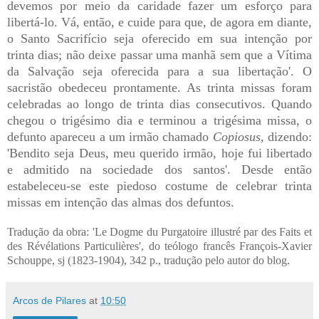
devemos por meio da caridade fazer um esforço para
libertá-lo. Vá, então, e cuide para que, de agora em diante,
o Santo Sacrifício seja oferecido em sua intenção por
trinta dias; não deixe passar uma manhã sem que a Vítima
da Salvação seja oferecida para a sua libertação'. O
sacristão obedeceu prontamente. As trinta missas foram
celebradas ao longo de trinta dias consecutivos. Quando
chegou o trigésimo dia e terminou a trigésima missa, o
defunto apareceu a um irmão chamado
Copiosus
, dizendo:
'Bendito seja Deus, meu querido irmão, hoje fui libertado
e admitido na sociedade dos santos'. Desde então
estabeleceu-se este piedoso costume de celebrar trinta
missas em intenção das almas dos defuntos.
Tradução da obra: 'Le Dogme du Purgatoire illustré par des Faits et
des Révélations Particulières', do teólogo francês François-Xavier
Schouppe, sj (1823-1904), 342 p., tradução pelo autor do blog.
Arcos de Pilares
at
10:50