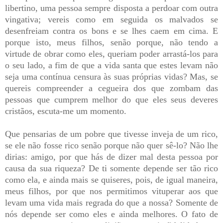
libertino, uma pessoa sempre disposta a perdoar com outra
vingativa; vereis como em seguida os malvados se
desenfreiam contra os bons e se lhes caem em cima. E
porque isto, meus filhos, senão porque, não tendo a
virtude de obrar como eles, queriam poder arrastá-los para
o seu lado, a fim de que a vida santa que estes levam não
seja uma contínua censura às suas próprias vidas? Mas, se
quereis compreender a cegueira dos que zombam das
pessoas que cumprem melhor do que eles seus deveres
cristãos, escuta-me um momento.
Que pensarias de um pobre que tivesse inveja de um rico,
se ele não fosse rico senão porque não quer sê-lo? Não lhe
dirias: amigo, por que hás de dizer mal desta pessoa por
causa da sua riqueza? De ti somente depende ser tão rico
como ela, e ainda mais se quiseres, pois, de igual maneira,
meus filhos, por que nos permitimos vituperar aos que
levam uma vida mais regrada do que a nossa? Somente de
nós depende ser como eles e ainda melhores. O fato de