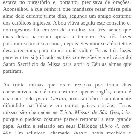
estava no purgatório e, portanto, precisava de orações.
Aconselhou à sua senhora que mandasse rezar missa pela
alma dele durante trinta dias, segundo um antigo costume
dos católicos ingleses. A boa viúva seguiu este conselho e,
no trigésimo dia, em vez de uma luz, viu três, sendo que
duas delas pareciam apoiar a terceira. As três luzes
pairaram sobre a sua cama, depois elevaram-se até o teto e
desapareceram, para nunca mais voltar. Essas três luzes
parecem ter significado as três conversões e a eficácia do
Santo Sacrifício da Missa para abrir o Céu às almas que
partiram'.
As trinta missas que eram rezadas por trinta dias
consecutivos não é um costume apenas inglês, como é
chamado pelo
padre Gerard
, mas também é amplamente
difundido na Itália e em outros países cristãos. Essas
missas são chamadas as
Trinta Missas de São Gregório
,
porque o piedoso costume parece remontar a este grande
papa. Assim é relatado em seus Diálogos (
Livro 4, cap.
40
): Um religioso, chamado
Justus
, havia recebido e