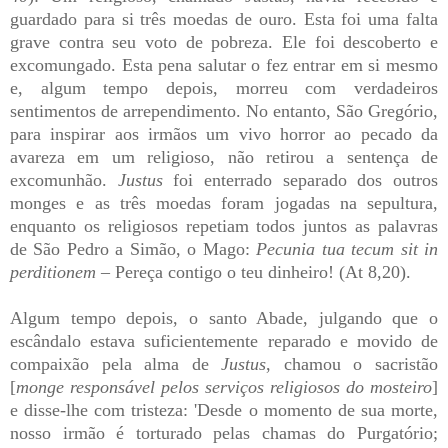
guardado para si três moedas de ouro. Esta foi uma falta
grave contra seu voto de pobreza. Ele foi descoberto e
excomungado. Esta pena salutar o fez entrar em si mesmo
e, algum tempo depois, morreu com verdadeiros
sentimentos de arrependimento. No entanto, São Gregório,
para inspirar aos irmãos um vivo horror ao pecado da
avareza em um religioso, não retirou a sentença de
excomunhão.
Justus
foi enterrado separado dos outros
monges e as três moedas foram jogadas na sepultura,
enquanto os religiosos repetiam todos juntos as palavras
de São Pedro a Simão, o Mago:
Pecunia tua tecum sit in
perditionem
– Pereça contigo o teu dinheiro! (At 8,20).
Algum tempo depois, o santo Abade, julgando que o
escândalo estava suficientemente reparado e movido de
compaixão pela alma de
Justus
, chamou o sacristão
[
monge responsável pelos serviços religiosos do mosteiro
]
e disse-lhe com tristeza: 'Desde o momento de sua morte,
nosso irmão é torturado pelas chamas do Purgatório;