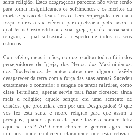
santa religião. Estes desgraçados parecem não viver senão
para tornar insignificantes os sofrimentos e os méritos da
morte e paixão de Jesus Cristo. Têm empregado uns a sua
força, outros a sua ciência, para quebrar a pedra sobre a
qual Jesus Cristo edificou a sua Igreja, que é a nossa santa
religião, a qual subsistirá a despeito de todos os seus
esforços.
Com efeito, meus irmãos, no que resultou toda a fúria dos
perseguidores da Igreja, dos Neros, dos Maximinianos,
dos Dioclecianos, de tantos outros que julgaram fazê-la
desaparecer da terra com a força das suas armas? Sucedeu
exatamente o contrário: o sangue de tantos mártires, como
disse Tertuliano, apenas serviu para fazer florescer ainda
mais a religião; aquele sangue era uma semente de
cristãos, que produzia a cem por um. Desgraçados! O que
vos fez esta santa e nobre religião para que assim a
persigais, quando apenas ela pode fazer o homem feliz
aqui na terra? Ai! Como choram e gemem agora nos
infernos, onde conhecem claramente que esta religião,