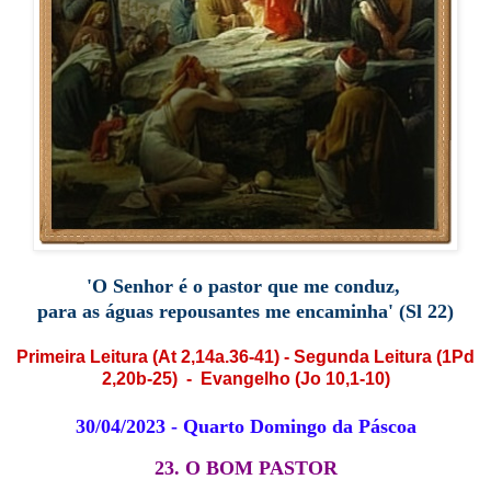
'O Senhor é o pastor que me conduz,
para as águas repousantes me encaminha' (Sl 22)
Primeira Leitura
(At 2,14a.36-41) - Segunda Leitura (1Pd
2,20b-25) - Evangelho (Jo 10,1-10)
30/04/2023 - Quarto Domingo da Páscoa
23. O BOM PASTOR