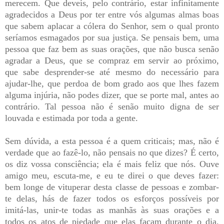
merecem. Que deveis, pelo contrário, estar infinitamente
agradecidos a Deus por ter entre vós algumas almas boas
que sabem aplacar a cólera do Senhor, sem o qual pronto
seríamos esmagados por sua justiça. Se pensais bem, uma
pessoa que faz bem as suas orações, que não busca senão
agradar a Deus, que se compraz em servir ao próximo,
que sabe desprender-se até mesmo do necessário para
ajudar-lhe, que perdoa de bom grado aos que lhes fazem
alguma injúria, não podes dizer, que se porte mal, antes ao
contrário. Tal pessoa não é senão muito digna de ser
louvada e estimada por toda a gente.
Sem dúvida, a esta pessoa é a quem criticais; mas, não é
verdade que ao fazê-lo, não pensais no que dizes? É certo,
os diz vossa consciência; ela é mais feliz que nós. Ouve
amigo meu, escuta-me, e eu te direi o que deves fazer:
bem longe de vituperar desta classe de pessoas e zombar-
te delas, hás de fazer todos os esforços possíveis por
imitá-las, unir-te todas as manhãs às suas orações e a
todos os atos de piedade que elas façam durante o dia.