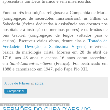
apresentava um Deus tirânico e sem misericórdia.
Fundou três instituições religiosas: a Companhia de Maria
(congregação de sacerdotes missionários), as Filhas da
Sabedoria (freiras dedicadas à assistência aos doentes nos
hospitais e à instrução de meninas pobres) e os Irmãos de
São Gabriel (congregação de leigos voltados para o
ensino). Escreveu várias obras, dentre elas o '
Tratado da
Verdadeira Devoção à Santíssima Virgem
', referência
básica da mariologia cristã. Morreu em 28 de abril de
1716, aos 43 anos e apenas 16 anos como sacerdote,
em
Saint-Laurent-sur-Sèvre
(França). Foi beatificado em
1888 e canonizado em 1947, pelo Papa Pio XII.
Arcos de Pilares
at
20:32
Compartilhar
quinta-feira, 27 de abril de 2023
SERMÕES DO CURA D'ARS (IX)