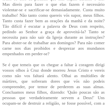
Mas direis para fazer o que elas fazem é necessário
violentar-se e sacrificar-se demasiadamente. Custa muito
trabalho! Não tanto como quereis vós supor, meus filhos.
Tanto custa fazer bem as orações da manhã e da noite?
Tão difícil é escutar a palavra de Deus com respeito,
pedindo ao Senhor a graça de aproveitá-la? Tanto se
necessita para não sair da Igreja durante as instruções?
Para abster-se de trabalhar aos domingos? Para não comer
carne nos dias proibidos e desprezar aos mundanos
empenhados em perder-se?
Se é que temeis que os chegue a faltar à coragem dirigi
vossos olhos à Cruz donde morreu Jesus Cristo e vereis
como não vos faltará alento. Olhai as multidões de
mártires, que sofreram dores que vós não podeis
compreender, por temor de perderem as suas almas.
Concluamos meus filhos, dizendo: 'Quão poucas são as
pessoas que verdadeiramente servem a Deus!' Uns
ocupam-se de destruir a religião, se fosse possível, com a