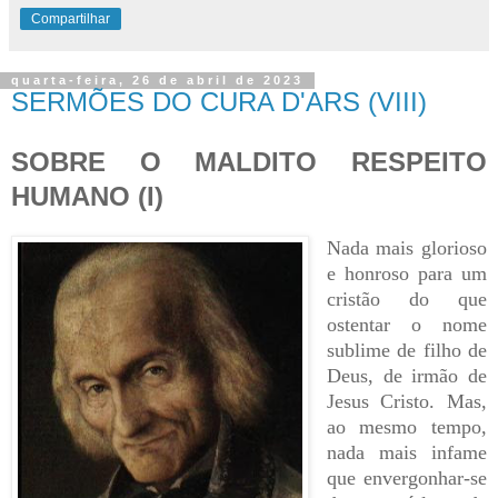
Compartilhar
quarta-feira, 26 de abril de 2023
SERMÕES DO CURA D'ARS (VIII)
SOBRE O MALDITO RESPEITO
HUMANO (I)
Nada mais glorioso
e honroso para um
cristão do que
ostentar o nome
sublime de filho de
Deus, de irmão de
Jesus Cristo. Mas,
ao mesmo tempo,
nada mais infame
que envergonhar-se