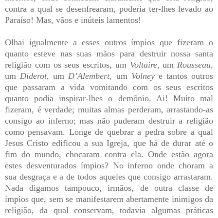
contra a qual se desenfrearam, poderia ter-lhes levado ao
Paraíso! Mas, vãos e inúteis lamentos!
Olhai igualmente a esses outros ímpios que fizeram o
quanto esteve nas suas mãos para destruir nossa santa
religião com os seus escritos, um
Voltaire
, um
Rousseau
,
um
Diderot
, um
D’Alembert
, um
Volney
e tantos outros
que passaram a vida vomitando com os seus escritos
quanto podia inspirar-lhes o demônio. Ai! Muito mal
fizeram, é verdade; muitas almas perderam, arrastando-as
consigo ao inferno; mas não puderam destruir a religião
como pensavam. Longe de quebrar a pedra sobre a qual
Jesus Cristo edificou a sua Igreja, que há de durar até o
fim do mundo, chocaram contra ela. Onde estão agora
estes desventurados ímpios? No inferno onde choram a
sua desgraça e a de todos aqueles que consigo arrastaram.
Nada digamos tampouco, irmãos, de outra classe de
ímpios que, sem se manifestarem abertamente inimigos da
religião, da qual conservam, todavia algumas práticas