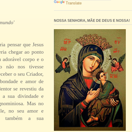
Translate
NOSSA SENHORA, MÃE DE DEUS E NOSSA!
o mundo'
ia pensar que Jesus
eria chegar ao ponto
u adorável corpo e o
io não nos tivesse
ceber o seu Criador,
 bondade e amor de
entor se revestiu da
u a sua divindade e
ignominiosa. Mas no
Ele, no seu amor e
nde também a sua