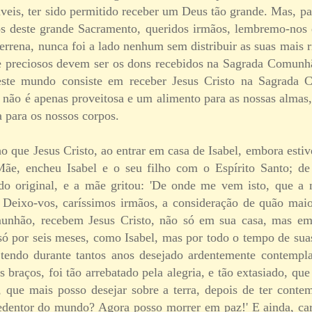
veis, ter sido permitido receber um Deus tão grande. Mas, pa
s deste grande Sacramento, queridos irmãos, lembremo-nos 
terrena, nunca foi a lado nenhum sem distribuir as suas mais 
 e preciosos devem ser os dons recebidos na Sagrada Comunh
te mundo consiste em receber Jesus Cristo na Sagrada 
não é apenas proveitosa e um alimento para as nossas alma
 para os nossos corpos.
 que Jesus Cristo, ao entrar em casa de Isabel, embora estiv
Mãe, encheu Isabel e o seu filho com o Espírito Santo; d
ado original, e a mãe gritou: 'De onde me vem isto, que 
 Deixo-vos, caríssimos irmãos, a consideração de quão maio
unhão, recebem Jesus Cristo, não só em sua casa, mas em
só por seis meses, como Isabel, mas por todo o tempo de suas
tendo durante tantos anos desejado ardentemente contempla
s braços, foi tão arrebatado pela alegria, e tão extasiado, q
 que mais posso desejar sobre a terra, depois de ter cont
edentor do mundo? Agora posso morrer em paz!' E ainda, ca