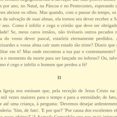
s por ano, no Natal, na Páscoa e no Pentecostes, esperando
hes abrisse os olhos. Mas quando, com o passar do tempo, os 
s da salvação de suas almas, ela tornou seu dever receber a
ano. Como é infeliz e cego o cristão que deve ser obrigado 
idade! Se, meus caros irmãos, não tivésseis outros pecados 
ia do vosso dever pascal, estaríeis eternamente perdidos.
eixardes a vossa alma cair num estado tão triste? Dizeis que s
ditar em ti! Mas onde encontras a tua paz e contentamento
ra o momento da morte para ser lançada no inferno? Ou, talv
mo é cego e infeliz o homem que perdeu a fé!
II
a Igreja nos ensinam que, pela receção de Jesus Cristo n
mil vezes maiores para o tempo e para a eternidade; de fato
e até uma criança, à pergunta: 'Devemos desejar ardentemen
eria: 'Sim, de fato'. 'E por que?' 'Por causa dos excelentes e
são esses efeitos?' 'A Sagrada Comunhão une-nos mais intimam