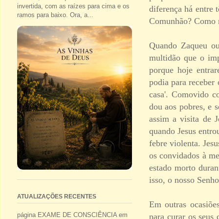
invertida, com as raízes para cima e os
diferença há entre
ramos para baixo. Ora, a...
Comunhão? Como nã
Quando Zaqueu ouv
multidão que o imp
porque hoje entrar
podia para receber 
casa'. Comovido c
dou aos pobres, e s
assim a visita de
quando Jesus entrou
febre violenta. Jes
os convidados à mes
estado morto durant
isso, o nosso Senh
ATUALIZAÇÕES RECENTES
Em outras ocasiões
página EXAME DE CONSCIÊNCIA em
para curar os seus