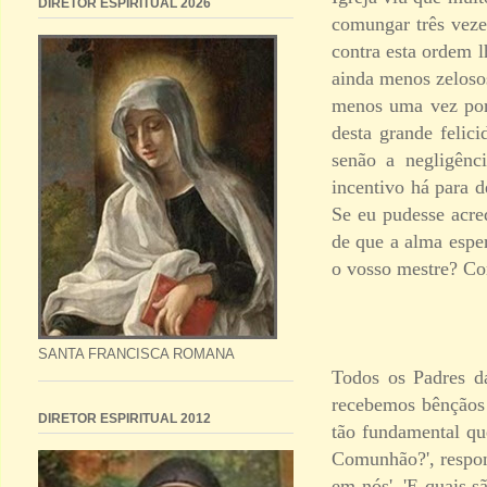
DIRETOR ESPIRITUAL 2026
comungar três veze
contra esta ordem l
ainda menos zeloso
menos uma vez por 
desta grande felic
senão a negligênc
incentivo há para d
Se eu pudesse acre
de que a alma espe
o vosso mestre? Co
SANTA FRANCISCA ROMANA
Todos os Padres d
recebemos bênçãos 
DIRETOR ESPIRITUAL 2012
tão fundamental qu
Comunhão?', respond
em nós'. 'E quais 