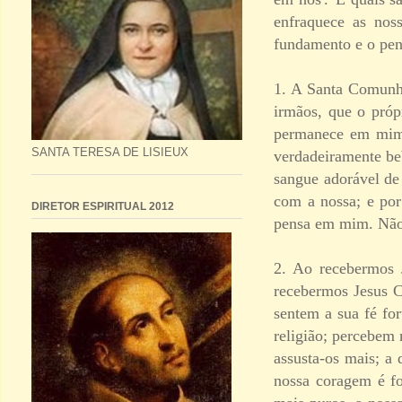
enfraquece as nos
fundamento e o penh
1. A Santa Comunhã
irmãos, que o próp
permanece em mim 
SANTA TERESA DE LISIEUX
verdadeiramente be
sangue adorável de 
com a nossa; e por
DIRETOR ESPIRITUAL 2012
pensa em mim. Não 
2. Ao recebermos 
recebermos Jesus C
sentem a sua fé fo
religião; percebem
assusta-os mais; a
nossa coragem é fo