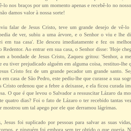
 tê-lo nos braços por um momento apenas e recebê-lo no noss
o damos valor à nossa sorte!
iu falar de Jesus Cristo, teve um grande desejo de vê-lo 
edia de ver, subiu a uma árvore, e o Senhor o viu e lhe di
ei em tua casa'. Ele desceu imediatamente e fez os melhor
o Redentor. Ao entrar em sua casa, o Senhor disse: 'Hoje che
om a bondade de Jesus Cristo, Zaqueu gritou: 'Senhor, a m
e eu tiver prejudicado alguém em alguma coisa, restituo-lhe 
 Jesus Cristo fez de um grande pecador um grande santo. S
 em casa de São Pedro, este pediu-lhe que curasse a sua sogr
us Cristo ordenou que a febre a deixasse, e ela ficou curada i
a. O que é que levou o Salvador a ressuscitar Lázaro da mort
e quatro dias? Foi o fato de Lázaro o ter recebido tantas ve
or mostrou um tal apego por ele que derramou lágrimas.
, Jesus foi suplicado por pessoas para salvar as suas vidas
 corpos, e ninguém foi embora sem ter obtido o que queria. N