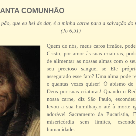
SANTA COMUNHÃO
 pão, que eu hei de dar, é a minha carne para a salvação d
(Jo 6,51)
Quem de nós, meus caros irmãos, poder
Cristo, por amor às suas criaturas, pod
de alimentar as nossas almas com o se
seu precioso sangue, se Ele própr
assegurado esse fato? Uma alma pode re
e quantas vezes quiser! Ó abismo de
Deus por suas criaturas! Quando o Red
nossa carne, diz São Paulo, esconde
levou a sua humilhação até à morte 
adorável Sacramento da Eucaristia, 
misericórdia sem limites, esco
humanidade.