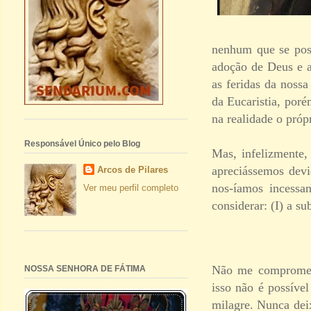
nenhum que se pos
adoção de Deus e a
as feridas da noss
da Eucaristia, poré
na realidade o próp
Responsável Único pelo Blog
Mas, infelizmente,
apreciássemos devi
Arcos de Pilares
nos-íamos incessa
Ver meu perfil completo
considerar: (I) a s
Não me comprometo
NOSSA SENHORA DE FÁTIMA
isso não é possíve
milagre. Nunca deix