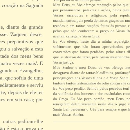
o coração na Sagrada
Meu Deus, eu Vos ofereço reparação pelos que
por pensamentos, palavras e ações, pelos ma
Vossos sacerdotes e religiosos, pela repul
mandamentos, pela perda de tantas graças em mu
rezadas e em tantas orações feitas às pressas 
e, diante da grande
pelos que não conhecem o preço da Vossa R
sse: 'Zaqueu, desce,
aceitam carregar a Vossa Cruz.
es preparativos que
Eu Vos ofereço neste dia a minha reparação 
sofrimentos que não foram aproveitados, pe
gou a salvação a esta
conversões que foram perdidas, pelas almas tí
etade dos meus bens
que se deixou de fazer, pela Vossa misericórdi
Vossa justiça.
quatro vezes mais'. E
Meu Senhor e meu Deus, eu vos ofereço ne
egundo o Evangelho,
desagravo diante de tantas blasfêmias, profanaç
a, que sofria de uma
perseguições aos Vossos filhos e à Vossa Santa 
tantos e tantos testemunhos de ódio contra a fé cr
mediatamente e serviu
Eu Vos peço perdão, Senhor, pelos pecados terrí
e, depois de ele ter
da violência dos homens e dos escândalos contr
zes em sua casa; por
da Graça. Eu Vos peço perdão, meu Deus, pe
renegaram definitivamente neste dia o jugo 
Santa Lei, perderam o Céu para sempre e que h
mais Vossas. Amém.
, outras pediram-lhe
ão é esta a prova de