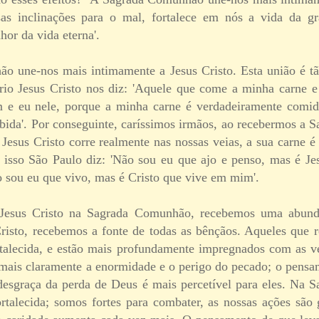
sas inclinações para o mal, fortalece em nós a vida da g
or da vida eterna'.
o une-nos mais intimamente a Jesus Cristo. Esta união é tã
rio Jesus Cristo nos diz: 'Aquele que come a minha carne 
e eu nele, porque a minha carne é verdadeiramente comi
bida'. Por conseguinte, caríssimos irmãos, ao recebermos a
Jesus Cristo corre realmente nas nossas veias, a sua carne é
 isso São Paulo diz: 'Não sou eu que ajo e penso, mas é Je
sou eu que vivo, mas é Cristo que vive em mim'.
Jesus Cristo na Sagrada Comunhão, recebemos uma abundâ
risto, recebemos a fonte de todas as bênçãos. Aqueles que 
rtalecida, e estão mais profundamente impregnados com as v
 mais claramente a enormidade e o perigo do pecado; o pens
 desgraça da perda de Deus é mais percetível para eles. Na
rtalecida; somos fortes para combater, as nossas ações são