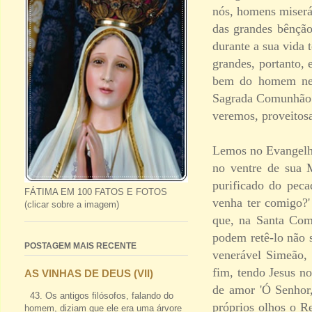
nós, homens miserá
das grandes bênção
durante a sua vida 
grandes, portanto,
bem do homem nes
Sagrada Comunhão 
veremos, proveitosa
Lemos no Evangelho
no ventre de sua 
purificado do pec
FÁTIMA EM 100 FATOS E FOTOS
venha ter comigo?'
(clicar sobre a imagem)
que, na Santa Com
podem retê-lo não 
POSTAGEM MAIS RECENTE
venerável Simeão, 
fim, tendo Jesus no
AS VINHAS DE DEUS (VII)
de amor 'Ó Senhor,
43. Os antigos filósofos, falando do
próprios olhos o R
homem, diziam que ele era uma árvore