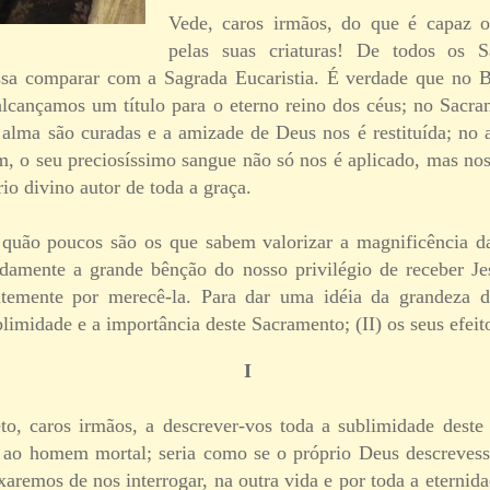
Vede, caros irmãos, do que é capaz
pelas suas criaturas! De todos os 
sa comparar com a Sagrada Eucaristia. É verdade que no 
lcançamos um título para o eterno reino dos céus; no Sacra
a alma são curadas e a amizade de Deus nos é restituída; no
m, o seu preciosíssimo sangue não só nos é aplicado, mas nos
rio divino autor de toda a graça.
 quão poucos são os que sabem valorizar a magnificência d
damente a grande bênção do nosso privilégio de receber Jes
ntemente por merecê-la. Para dar uma idéia da grandeza 
ublimidade e a importância deste Sacramento; (II) os seus efeit
I
, caros irmãos, a descrever-vos toda a sublimidade deste
l ao homem mortal; seria como se o próprio Deus descreves
aremos de nos interrogar, na outra vida e por toda a eternida