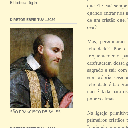
Biblioteca Digital
que Ele está sempr
quando entrar nos 
de um cristão que, 
DIRETOR ESPIRITUAL 2026
céu?
Mas, perguntarão,
felicidade? Por 
frequentemente pa
desfrutaram dessa g
sagrado e sair com
sua própria casa 
felicidade é tão g
não é dada para os
pobres almas.
SÃO FRANCISCO DE SALES
Na Igreja primiti
primeiros cristãos
Igreja viu que muit