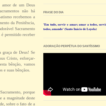
 o amor de um Deus
Sacramentos não há
FRASE DO DIA
Batismo recebemos a
mento da Penitência,
'Em tudo, servir e amar; amar a todos, servi
 adorável Sacramento
todos, amando' (Santo Inácio de Loyola)
 é permitido receber
ADORAÇÃO PERPÉTUA DO SANTÍSSIMO
a graça de Deus! Se
us Cristo, esforçar-
desta bênção, vamos
os e suas bênçãos.
 Sacramento, porque
se a magnitude deste
de, sobre o fato de a