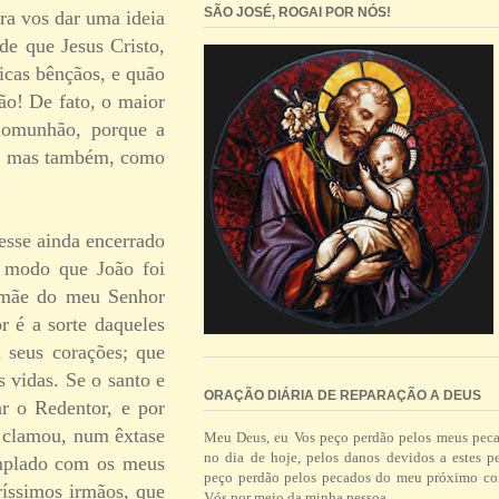
SÃO JOSÉ, ROGAI POR NÓS!
ra vos dar uma ideia
de que Jesus Cristo,
ricas bênçãos, e quão
ão! De fato, o maior
Comunhão, porque a
s, mas também, como
esse ainda encerrado
e modo que João foi
a mãe do meu Senhor
r é a sorte daqueles
 seus corações; que
 vidas. Se o santo e
ORAÇÃO DIÁRIA DE REPARAÇÃO A DEUS
r o Redentor, e por
ue clamou, num êxtase
Meu Deus, eu Vos peço perdão pelos meus pec
no dia de hoje, pelos danos devidos a estes p
emplado com os meus
peço perdão pelos pecados do meu próximo co
ríssimos irmãos, que
Vós por meio da minha pessoa.