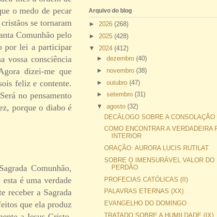
 que o medo de pecar
Arquivo do blog
cristãos se tornaram
►
2026
(268)
 Santa Comunhão pelo
►
2025
(428)
por lei a participar
▼
2024
(412)
na vossa consciência
►
dezembro
(40)
 Agora dizei-me que
►
novembro
(38)
ois feliz e contente.
►
outubro
(47)
? Será no pensamento
►
setembro
(31)
ez, porque o diabo é
▼
agosto
(32)
DECÁLOGO SOBRE A CONSOLAÇÃO
COMO ENCONTRAR A VERDADEIRA 
INTERIOR
ORAÇÃO: AURORA LUCIS RUTILAT
SOBRE O IMENSURÁVEL VALOR DO
a Sagrada Comunhão,
PERDÃO
, esta é uma verdade
PROFECIAS CATÓLICAS (II)
te receber a Sagrada
PALAVRAS ETERNAS (XX)
feitos que ela produz
EVANGELHO DO DOMINGO
ente a Jesus Cristo,
TRATADO SOBRE A HUMILDADE (IX)