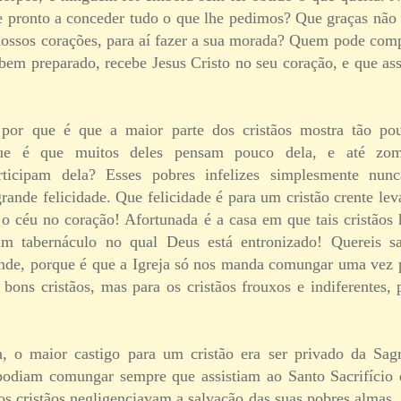
e pronto a conceder tudo o que lhe pedimos? Que graças não
nossos corações, para aí fazer a sua morada? Quem pode comp
bem preparado, recebe Jesus Cristo no seu coração, e que ass
 por que é que a maior parte dos cristãos mostra tão po
que é que muitos deles pensam pouco dela, e até zo
rticipam dela? Esses pobres infelizes simplesmente nu
rande felicidade. Que felicidade é para um cristão crente le
 o céu no coração! Afortunada é a casa em que tais cristãos
um tabernáculo no qual Deus está entronizado! Quereis sab
rande, porque é que a Igreja só nos manda comungar uma vez
 bons cristãos, mas para os cristãos frouxos e indiferentes,
va, o maior castigo para um cristão era ser privado da S
 podiam comungar sempre que assistiam ao Santo Sacrifício
os cristãos negligenciavam a salvação das suas pobres almas,