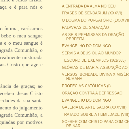
raça e é para nós o
A ENTRADA DA ALMA NO CÉU
FRASES DE SENDARIUM (XXXVI)
O DOGMA DO PURGATÓRIO (LXXXVII
PALAVRAS DE SALVAÇÃO
o íntima, caríssimos
AS SEIS PREMISSAS DA ORAÇÃO
e bebe o meu sangue
PERFEITA
da e o meu sangue é
EVANGELHO DO DOMINGO
 Sagrada Comunhão, o
SERVÍS A DEUS OU AO MUNDO?
 realmente misturada
TESOURO DE EXEMPLOS (361/365)
sus Cristo que age e
GLÓRIAS DE MARIA: ASSUNÇÃO AO
VERSUS: BONDADE DIVINA X MISÉR
HUMANA
ncia de graças; ao
PROFECIAS CATÓLICAS (I)
recebem Jesus Cristo
ORAÇÃO CONTRA A DEPRESSÃO
erdades da sua santa
EVANGELHO DO DOMINGO
amento do julgamento
GALERIA DE ARTE SACRA (XXXVIII)
 Sagrada Comunhão, a
TRATADO SOBRE A HUMILDADE (VIII
 guiadas por motivos
SOFRER COM CRISTO PARA COM C
REINAR