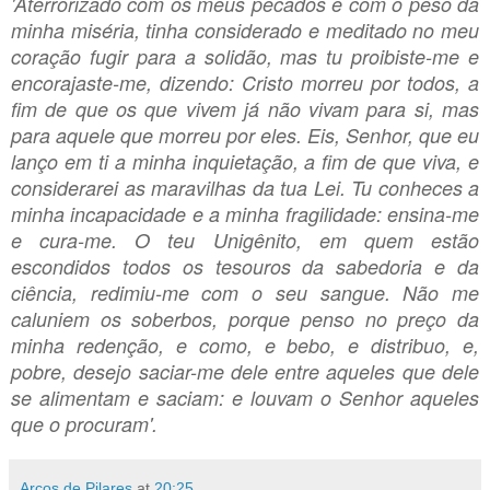
'Aterrorizado com os meus pecados e com o peso da
minha miséria, tinha considerado e meditado no meu
coração fugir para a solidão, mas tu proibiste-me e
encorajaste-me, dizendo: Cristo morreu por todos, a
ﬁm de que os que vivem já não vivam para si, mas
para aquele que morreu por eles. Eis, Senhor, que eu
lanço em ti a minha inquietação, a ﬁm de que viva, e
considerarei as maravilhas da tua Lei. Tu conheces a
minha incapacidade e a minha fragilidade: ensina-me
e cura-me. O teu Unigênito, em quem estão
escondidos todos os tesouros da sabedoria e da
ciência, redimiu-me com o seu sangue. Não me
caluniem os soberbos, porque penso no preço da
minha redenção, e como, e bebo, e distribuo, e,
pobre, desejo saciar-me dele entre aqueles que dele
se alimentam e saciam: e louvam o Senhor aqueles
que o procuram'.
Arcos de Pilares
at
20:25