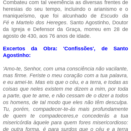
Combateu com tal veemência as diversas frentes de
heresias do seu tempo, incluindo o arianismo e o
maniqueísmo, que foi alcunhado de
Escudo da
Fé
e
Martelo dos Hereges
. Santo Agostinho, Doutor
da Igreja e Defensor da Graça, morreu em 28 de
agosto de 430, aos 76 anos de idade.
Excertos da Obra: 'Confissões', de Santo
Agostinho:
'Amo-te, Senhor, com uma consciência não vacilante,
mas ﬁrme. Feriste o meu coração com a tua palavra,
e eu amei-te. Mas eis que o céu, e a terra, e todas as
coisas que neles existem me dizem a mim, por toda
a parte, que te ame, e não cessam de o dizer a todos
os homens, de tal modo que eles não têm desculpa.
Tu, porém, compadecer-te-ás mais profundamente
de quem te compadeceres,e concederás a tua
misericórdia àquele para quem fores misericordioso:
de outra forma, é para surdos que o céu e a terra