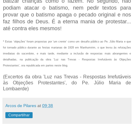
batizar crianças como o fazem. No segundo, não
podiam atacar o batismo, nem pedir textos para
provar que o batismo apaga o pecado original e nos
faz filhos de Deus. É a eterna mania de protestar...
até contra eles mesmos!
* Estas 'objeções' foram propostas por 'um crente' como um desafio público ao Pe. Júlio Maria e que
foi tornado público durante as festas marianas de 1928 em Manhumirim, o que levou às refutações
imediatas do sacerdote, e mais tarde, mediante a inclusão de respostas mais abrangentes e
detalhadas, na publicação da obra 'Luz nas Trevas - Respostas Irrefutáveis às Objeções
Protestantes', ora republicada em partes neste blog.
(Excertos da obra 'Luz nas Trevas - Respostas Irrefutáveis
às Objeções Protestantes', do Pe. Júlio Maria de
Lombaerde)
Arcos de Pilares
at
09:38
Compartilhar