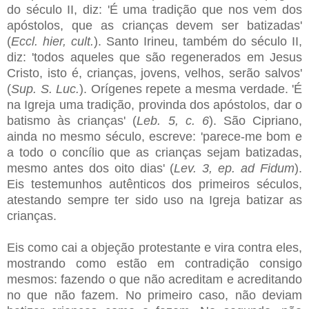
do século II, diz: 'É uma tradição que nos vem dos
apóstolos, que as crianças devem ser batizadas'
(
Eccl. hier, cult.
). Santo Irineu, também do século II,
diz: 'todos aqueles que são regenerados em Jesus
Cristo, isto é, crianças, jovens, velhos, serão salvos'
(
Sup. S. Luc.
). Orígenes repete a mesma verdade. 'É
na Igreja uma tradição, provinda dos apóstolos, dar o
batismo às crianças' (
Leb. 5, c. 6
). São Cipriano,
ainda no mesmo século, escreve: 'parece-me bom e
a todo o concílio que as crianças sejam batizadas,
mesmo antes dos oito dias' (
Lev. 3, ep. ad Fidum
).
Eis testemunhos autênticos dos primeiros séculos,
atestando sempre ter sido uso na Igreja batizar as
crianças.
Eis como cai a objeção protestante e vira contra eles,
mostrando como estão em contradição consigo
mesmos: fazendo o que não acreditam e acreditando
no que não fazem. No primeiro caso, não deviam