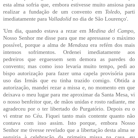
esta alma sofria que, embora estivesse muito ansiosa para
realizar a fundação de um convento em
Toledo
, parti
imediatamente para
Valladolid
no dia de São Lourenço'.
'Um dia, quando estava a rezar em
Medina del Campo
,
Nosso Senhor me disse para que me apressasse o máximo
possível, porque a alma de
Mendoza
era refém dos mais
intensos sofrimentos. Ordenei imediatamente aos
pedreiros que erguessem sem demora as paredes do
convento; mas como isso levaria muito tempo, pedi ao
bispo autorização para fazer uma capela provisória para
uso das Irmãs que eu tinha trazido comigo. Obtida a
autorização, mandei rezar a missa e, no momento em que
deixava o meu lugar para me aproximar da Santa Mesa, vi
o nosso benfeitor que, de mãos unidas e rosto radiante, me
agradeceu por o ter libertado do Purgatório. Depois eu o
vi entrar no Céu. Fiquei tanto mais contente quanto não
contava com isso assim. Isto porque, embora Nosso
Senhor me tivesse revelado que a libertação desta alma se
seguiria à celebração da primeira missa na casa, eu