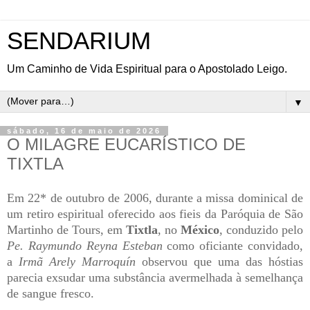
SENDARIUM
Um Caminho de Vida Espiritual para o Apostolado Leigo.
▼
sábado, 16 de maio de 2026
O MILAGRE EUCARÍSTICO DE
TIXTLA
Em 22* de outubro de 2006, durante a missa dominical de
um retiro espiritual oferecido aos fieis da Paróquia de São
Martinho de Tours, em
Tixtla
, no
México
, conduzido pelo
Pe. Raymundo Reyna Esteban
como oficiante convidado,
a
Irmã Arely Marroquín
observou que uma das hóstias
parecia exsudar uma substância avermelhada à semelhança
de sangue fresco.