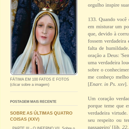
orgulho inspire sua
133. Quando você o
em misturar um po
que, devido à corr
fossem verdadeira 
falta de humildade
oração a Deus: 'Sen
uma verdadeira louc
sobre o conhecimen
me conheço melho
FÁTIMA EM 100 FATOS E FOTOS
[
Enarr. in Ps. xxv
].
(clicar sobre a imagem)
Um coração verdad
POSTAGEM MAIS RECENTE
porque teme que e
verdadeira virtude
SOBRE AS ÚLTIMAS QUATRO
COISAS (XXV)
seu respeito ou t
passageiro' [
lib. 22,
PARTE III - O INFERNO VII. Sobre o