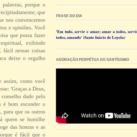
 palavras, porque o
recipitadamente; que
FRASE DO DIA
rque nos convencemos
tos e opiniões. Você
'Em tudo, servir e amar; amar a todos, servi
oisa que possa fazer
todos, amando' (Santo Inácio de Loyola)
spiritual, exibindo
 fácil nessas coisas
nca deixe o orgulho
ADORAÇÃO PERPÉTUA DO SANTÍSSIMO
 e assim, como você
sse: 'Graças a Deus,
o conselho dado pelo
is é bom esconder o
, para que os outros
'Há quem se humilhe
foge das honras e as
orque é fácil que o