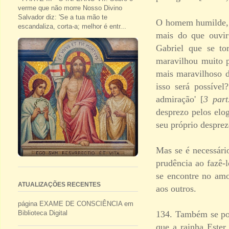
verme que não morre Nosso Divino
Salvador diz: 'Se a tua mão te
O homem humilde, d
escandaliza, corta-a; melhor é entr...
mais do que ouvir
Gabriel que se t
maravilhou muito p
mais maravilhoso d
isso será possível
admiração' [
3 part
desprezo pelos elo
seu próprio desprez
Mas se é necessário
prudência ao fazê-
se encontre no amo
ATUALIZAÇÕES RECENTES
aos outros.
página EXAME DE CONSCIÊNCIA em
134. Também se pod
Biblioteca Digital
que a rainha Ester