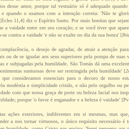
dos desse amor, porque tal vestuário só é adequado quando
, e quando o usamos com a intenção correta: 'Não te glor
cles 11,4] diz o Espírito Santo. Por mais bonitas que seja
ue a vaidade entre em seu coração; e se você tiver que apa
-se contra a vaidade 'e não se exalte no dia da sua honra' [
Ibi
complacência, o desejo de agradar, de atrair a atenção par
is ou de se igualar aos seus superiores pela pompa de suas v
s e subjugadas pela humildade. São Tomás dá uma excelente
stimentas suntuosas deve ser restringida pela humildade' [
2
s que consideramos essenciais para o decoro de nosso es
pela modéstia e simplicidade cristãs, e não pelo orgulho ou p
idade com que nossa graça de porte ou beleza facial nos ins
mildade; porque 'o favor é enganador e a beleza é vaidade' [Pv
tas ações exteriores, indiferentes em si mesmas, mas que
nder a nos tornar virtuosos, o único requisito necessário é 
om humildade, como Cristo nos ensina: 'Serei pequeno aos 