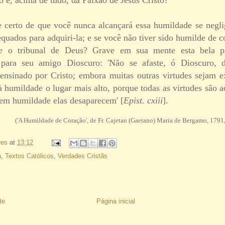
e certo de que você nunca alcançará essa humildade se negli
quados para adquiri-la; e se você não tiver sido humilde de 
ante o tribunal de Deus? Grave em sua mente esta bela 
para seu amigo Dioscuro: 'Não se afaste, ó Dioscuro, 
ensinado por Cristo; embora muitas outras virtudes sejam ex
 à humildade o lugar mais alto, porque todas as virtudes são 
sem humildade elas desaparecem' [
Epist. cxiii
].
('A Humildade de Coração', de Fr. Cajetan (Gaetano) Maria de Bergamo, 1791,
res
at
13:12
a
,
Textos Católicos
,
Verdades Cristãs
te
Página inicial