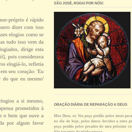
SÃO JOSÉ, ROGAI POR NÓS!
mor-próprio é rápido
uero dizer com isso
sses elogios como se
mas tudo isso vem da
ogiados, dirige esta
ii
], pois considerava
s elogiá-lo, refletia
 em seu coração: 'Eu
r do que eu mesmo'
elogios a si mesmo,
ORAÇÃO DIÁRIA DE REPARAÇÃO A DEUS
mpensa prometidos à
ece o bem que ouve a
Meu Deus, eu Vos peço perdão pelos meus pec
no dia de hoje, pelos danos devidos a estes p
ada por algum favor
peço perdão pelos pecados do meu próximo co
Vós por meio da minha pessoa.