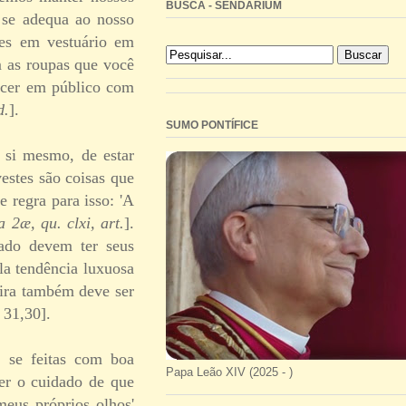
BUSCA - SENDARIUM
 se adequa ao nosso
ies em vestuário em
m as roupas que você
recer em público com
d.
].
SUMO PONTÍFICE
a si mesmo, de estar
estes são coisas que
 regra para isso: 'A
a 2æ, qu. clxi, art.
].
tado devem ter seus
ela tendência luxuosa
pira também deve ser
 31,30].
, se feitas com boa
Papa Leão XIV (2025 - )
ter o cuidado de que
meus próprios olhos'