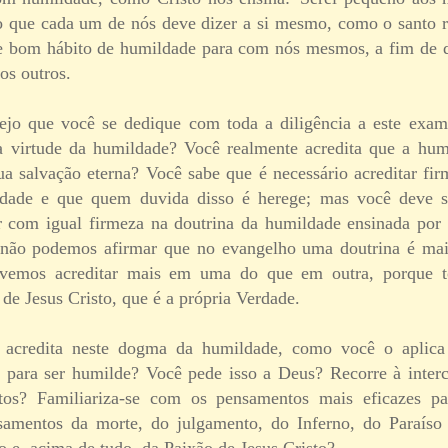
 o que cada um de nós deve dizer a si mesmo, como o santo r
se bom hábito de humildade para com nós mesmos, a fim de
os outros.
sejo que você se dedique com toda a diligência a este exa
a virtude da humildade? Você realmente acredita que a hum
sua salvação eterna? Você sabe que é necessário acreditar fi
ndade e que quem duvida disso é herege; mas você deve 
ar com igual firmeza na doutrina da humildade ensinada por
 não podemos afirmar que no evangelho uma doutrina é mai
vemos acreditar mais em uma do que em outra, porque t
de Jesus Cristo, que é a própria Verdade.
ê acredita neste dogma da humildade, como você o aplic
para ser humilde? Você pede isso a Deus? Recorre à interc
os? Familiariza-se com os pensamentos mais eficazes pa
samentos da morte, do julgamento, do Inferno, do Paraíso 
 e, acima de tudo, da Paixão de Jesus Cristo?