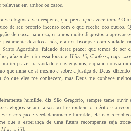
s palavras em ambos os casos.
uve elogios a seu respeito, que precauções você toma? O a
uco de seu próprio incenso com o que recebe dos outros. Q
upção de nossa natureza, estamos muito dispostos a aprovar e
e justamente devidos a nós, e a nos lisonjear com vaidade; 
. Santo Agostinho, falando desse prazer que temos de ser el
hor, afasta de mim essa loucura' [
Lib. 10, Confess., cap. xxxv
ura ter prazer na vaidade e nos enganos; e quando ouvia outro
to que tinha de si mesmo e sobre a justiça de Deus, dizendo
r do que eles me conhecem, mas Deus me conhece melho
eiramente humilde, diz São Gregório, sempre teme ouvir 
sses elogios sejam falsos ou lhe roubem o mérito e a reco
. 'Se o coração é verdadeiramente humilde, ele não reconh
eme que a esperança de uma futura recompensa seja troc
 Mor. c. iii
].