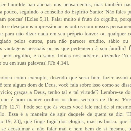
 ser humilde não apenas nos pensamentos, mas também nas
 pouco, seguindo o conselho do Espírito Santo: 'Não fales p
ejam poucas' [Ecles 5,1]. Falar muito é fruto do orgulho, po
to e desejamos impressionar os outros com nossos pensamen
ar para não dizer nada em seu próprio louvor ou qualquer c
iado pelos outros, para não parecer erudito, sábio ou e
s vantagens pessoais ou as que pertencem à sua família? É
 pelo orgulho, e o santo Tobias nos adverte, dizendo: 'Nu
 ou em suas palavras' [Tb 4,14].
coloca como exemplo, dizendo que seria bom fazer assim
 tem algum dom de Deus, você fala sobre isso como se disse
 vício; graças a Deus, tenho tal e tal virtude'? Lembre-se d
 que é bom manter ocultos os dons secretos de Deus: 'Po
 [Tb 12,7]. Pode ser que às vezes você fale mal de si mesmo
-lo. Essa é a maneira de agir daquele de quem se diz: 
lo 19, 23], que finge fugir dos elogios, mas os busca, que 
e se acostumar a não falar mal e nem bem de si mesmo, p