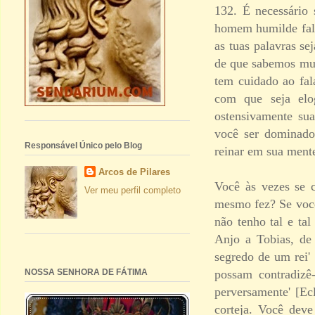
132. É necessário
homem humilde fala
as tuas palavras s
de que sabemos mui
tem cuidado ao fal
com que seja elog
ostensivamente sua
você ser dominado
Responsável Único pelo Blog
reinar em sua mente
Arcos de Pilares
Você às vezes se 
Ver meu perfil completo
mesmo fez? Se você
não tenho tal e tal
Anjo a Tobias, de
segredo de um rei'
possam contradizê
NOSSA SENHORA DE FÁTIMA
perversamente' [Ec
corteja. Você dev