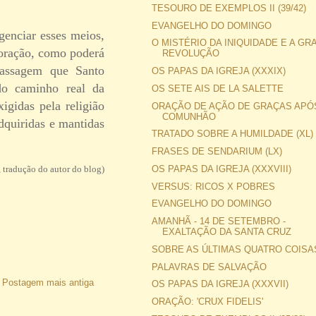
TESOURO DE EXEMPLOS II (39/42)
EVANGELHO DO DOMINGO
genciar esses meios,
O MISTÉRIO DA INIQUIDADE E A GR
coração, como poderá
REVOLUÇÃO
passagem que Santo
OS PAPAS DA IGREJA (XXXIX)
do caminho real da
OS SETE AIS DE LA SALETTE
igidas pela religião
ORAÇÃO DE AÇÃO DE GRAÇAS APÓ
COMUNHÃO
adquiridas e mantidas
TRATADO SOBRE A HUMILDADE (XL)
FRASES DE SENDARIUM (LX)
 tradução do autor do blog)
OS PAPAS DA IGREJA (XXXVIII)
VERSUS: RICOS X POBRES
EVANGELHO DO DOMINGO
AMANHÃ - 14 DE SETEMBRO -
EXALTAÇÃO DA SANTA CRUZ
SOBRE AS ÚLTIMAS QUATRO COISAS 
PALAVRAS DE SALVAÇÃO
Postagem mais antiga
OS PAPAS DA IGREJA (XXXVII)
ORAÇÃO: 'CRUX FIDELIS'