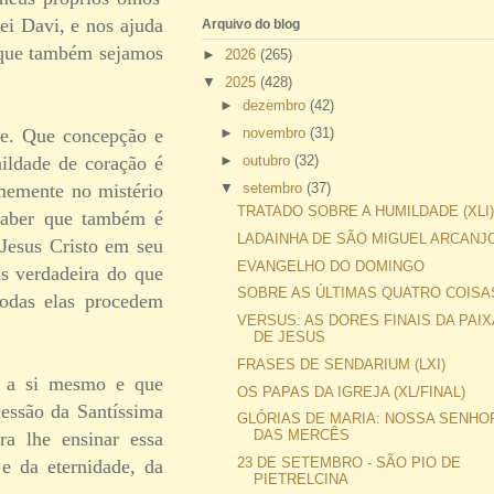
ei Davi, e nos ajuda
Arquivo do blog
 que também sejamos
►
2026
(265)
▼
2025
(428)
►
dezembro
(42)
me. Que concepção e
►
novembro
(31)
ildade de coração é
►
outubro
(32)
rmemente no mistério
▼
setembro
(37)
TRATADO SOBRE A HUMILDADE (XLI
saber que também é
LADAINHA DE SÃO MIGUEL ARCANJ
 Jesus Cristo em seu
EVANGELHO DO DOMINGO
s verdadeira do que
SOBRE AS ÚLTIMAS QUATRO COISAS 
odas elas procedem
VERSUS: AS DORES FINAIS DA PAI
DE JESUS
FRASES DE SENDARIUM (LXI)
a a si mesmo e que
OS PAPAS DA IGREJA (XL/FINAL)
essão da Santíssima
GLÓRIAS DE MARIA: NOSSA SENHO
DAS MERCÊS
ra lhe ensinar essa
23 DE SETEMBRO - SÃO PIO DE
e da eternidade, da
PIETRELCINA