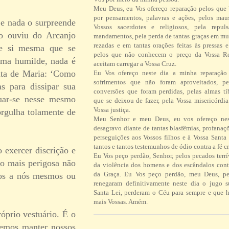
Meu Deus, eu Vos ofereço reparação pelos que
por pensamentos, palavras e ações, pelos ma
e nada o surpreende
Vossos sacerdotes e religiosos, pela repul
o ouviu do Arcanjo
mandamentos, pela perda de tantas graças em mu
rezadas e em tantas orações feitas às pressas 
de si mesma que se
pelos que não conhecem o preço da Vossa R
lma humilde, nada é
aceitam carregar a Vossa Cruz.
unta de Maria: ‘Como
Eu Vos ofereço neste dia a minha reparação 
sofrimentos que não foram aproveitados, pe
s para dissipar sua
conversões que foram perdidas, pelas almas tí
uar-se nesse mesmo
que se deixou de fazer, pela Vossa misericórdi
Vossa justiça.
orgulha tolamente de
Meu Senhor e meu Deus, eu vos ofereço ne
desagravo diante de tantas blasfêmias, profanaç
perseguições aos Vossos filhos e à Vossa Santa 
tantos e tantos testemunhos de ódio contra a fé cr
 exercer discrição e
Eu Vos peço perdão, Senhor, pelos pecados terrí
ão mais perigosa não
da violência dos homens e dos escândalos contr
da Graça. Eu Vos peço perdão, meu Deus, pe
mos a nós mesmos ou
renegaram definitivamente neste dia o jugo 
Santa Lei, perderam o Céu para sempre e que h
mais Vossas. Amém.
prio vestuário. É o
evemos manter nossos