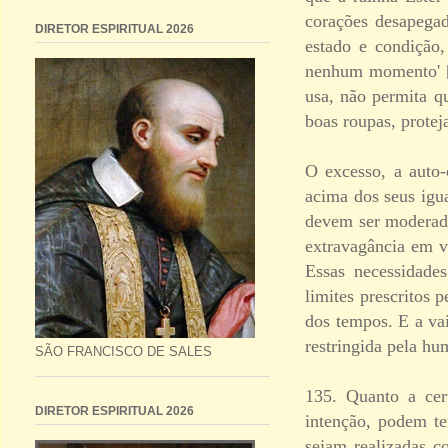
corações desapega
DIRETOR ESPIRITUAL 2026
estado e condição
nenhum momento' [E
usa, não permita q
boas roupas, proteja
O excesso, a auto-
acima dos seus igua
devem ser moderada
extravagância em ve
Essas necessidade
limites prescritos 
dos tempos. E a va
restringida pela hu
SÃO FRANCISCO DE SALES
135. Quanto a cer
DIRETOR ESPIRITUAL 2026
intenção, podem te
sejam realizadas c