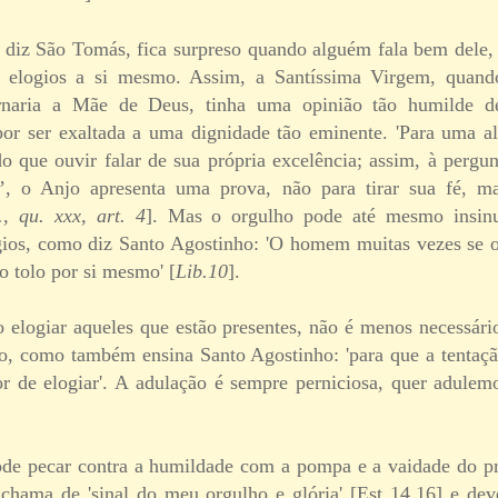
iz São Tomás, fica surpreso quando alguém fala bem dele, 
 elogios a si mesmo. Assim, a Santíssima Virgem, quand
ornaria a Mãe de Deus, tinha uma opinião tão humilde 
or ser exaltada a uma dignidade tão eminente. 'Para uma a
o que ouvir falar de sua própria excelência; assim, à perg
?’, o Anjo apresenta uma prova, não para tirar sua fé, ma
., qu. xxx, art. 4
]. Mas o orgulho pode até mesmo insin
gios, como diz Santo Agostinho: 'O homem muitas vezes se 
o tolo por si mesmo' [
Lib.10
].
 elogiar aqueles que estão presentes, não é menos necessário
lo, como também ensina Santo Agostinho: 'para que a tentaç
r de elogiar'. A adulação é sempre perniciosa, quer adule
e pecar contra a humildade com a pompa e a vaidade do pró
 chama de 'sinal do meu orgulho e glória' [Est 14,16] e d