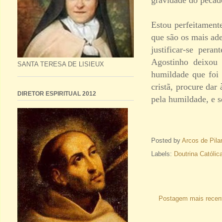
Estou perfeitament
que são os mais ade
justificar-se per
Agostinho deixou 
SANTA TERESA DE LISIEUX
humildade que foi 
cristã, procure dar
DIRETOR ESPIRITUAL 2012
pela humildade, e 
Posted by
Arcos de Pila
Labels:
Doutrina Católic
Postagem mais recen