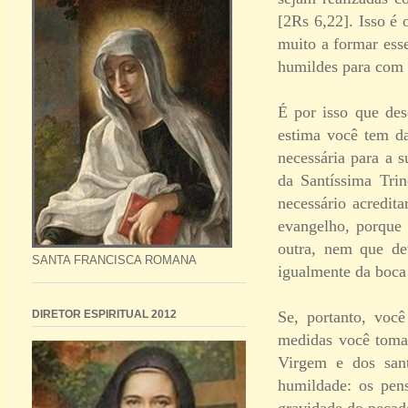
[2Rs 6,22]. Isso é
muito a formar es
humildes para com 
É por isso que de
estima você tem d
necessária para a 
da Santíssima Tri
necessário acredit
evangelho, porque
outra, nem que de
SANTA FRANCISCA ROMANA
igualmente da boca 
Se, portanto, voc
DIRETOR ESPIRITUAL 2012
medidas você toma 
Virgem e dos sant
humildade: os pen
gravidade do pecado