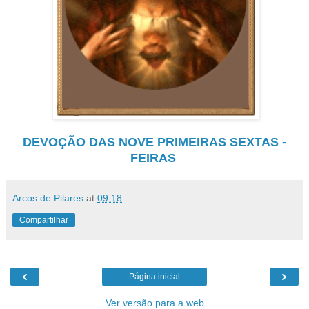
DEVOÇÃO DAS NOVE PRIMEIRAS SEXTAS -
FEIRAS
Arcos de Pilares
at
09:18
Compartilhar
‹
›
Página inicial
Ver versão para a web