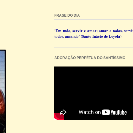
FRASE DO DIA
'Em tudo, servir e amar; amar a todos, servi
todos, amando' (Santo Inácio de Loyola)
ADORAÇÃO PERPÉTUA DO SANTÍSSIMO