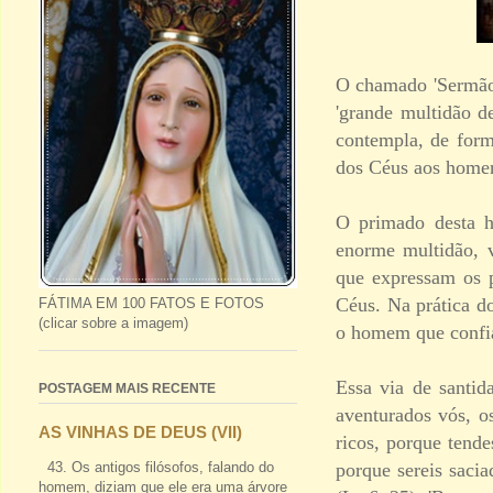
O chamado 'Sermão 
'grande multidão de
contempla, de form
dos Céus aos homen
O primado desta h
enorme multidão, v
que expressam os p
Céus. Na prática do
FÁTIMA EM 100 FATOS E FOTOS
(clicar sobre a imagem)
o homem que confia 
Essa via de santi
POSTAGEM MAIS RECENTE
aventurados vós, o
AS VINHAS DE DEUS (VII)
ricos, porque tend
porque sereis sacia
43. Os antigos filósofos, falando do
homem, diziam que ele era uma árvore