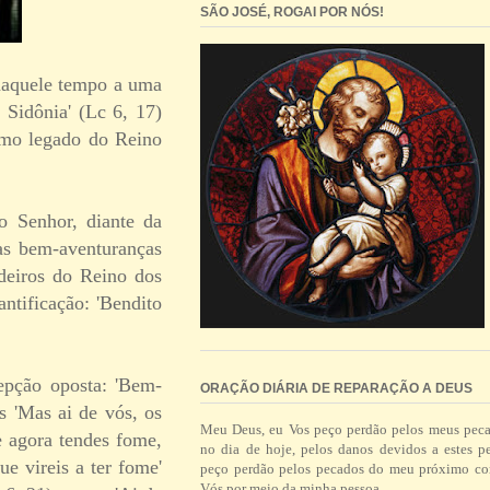
SÃO JOSÉ, ROGAI POR NÓS!
naquele tempo a uma
 Sidônia' (Lc 6, 17)
como legado do Reino
 Senhor, diante da
 as bem-aventuranças
rdeiros do Reino dos
antificação: 'Bendito
epção oposta: 'Bem-
ORAÇÃO DIÁRIA DE REPARAÇÃO A DEUS
s 'Mas ai de vós, os
Meu Deus, eu Vos peço perdão pelos meus pec
e agora tendes fome,
no dia de hoje, pelos danos devidos a estes p
ue vireis a ter fome'
peço perdão pelos pecados do meu próximo co
Vós por meio da minha pessoa.