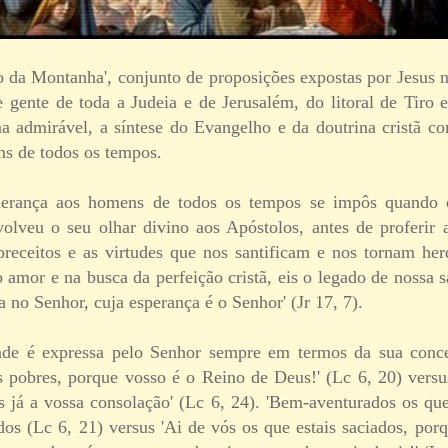
da Montanha', conjunto de proposições expostas por Jesus 
 gente de toda a Judeia e de Jerusalém, do litoral de Tiro e
a admirável, a síntese do Evangelho e da doutrina cristã 
s de todos os tempos.
erança aos homens de todos os tempos se impôs quando o
olveu o seu olhar divino aos Apóstolos, antes de proferir
receitos e as virtudes que nos santificam e nos tornam he
 amor e na busca da perfeição cristã, eis o legado de nossa s
no Senhor, cuja esperança é o Senhor' (Jr 17, 7).
dade é expressa pelo Senhor sempre em termos da sua conc
s pobres, porque vosso é o Reino de Deus!' (Lc 6, 20) versu
es já a vossa consolação' (Lc 6, 24). 'Bem-aventurados os qu
dos (Lc 6, 21) versus 'Ai de vós os que estais saciados, porq