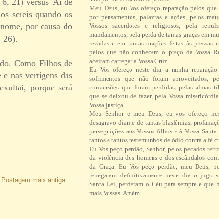
 6, 21) versus 'Ai de
Meu Deus, eu Vos ofereço reparação pelos que
dos sereis quando os
por pensamentos, palavras e ações, pelos ma
 nome, por causa do
Vossos sacerdotes e religiosos, pela repul
mandamentos, pela perda de tantas graças em mu
 26).
rezadas e em tantas orações feitas às pressas 
pelos que não conhecem o preço da Vossa R
aceitam carregar a Vossa Cruz.
ndo. Como Filhos de
Eu Vos ofereço neste dia a minha reparação 
 e nas vertigens das
sofrimentos que não foram aproveitados, pe
exultai, porque será
conversões que foram perdidas, pelas almas tí
que se deixou de fazer, pela Vossa misericórdi
Vossa justiça.
Meu Senhor e meu Deus, eu vos ofereço ne
desagravo diante de tantas blasfêmias, profanaç
perseguições aos Vossos filhos e à Vossa Santa 
tantos e tantos testemunhos de ódio contra a fé cr
Eu Vos peço perdão, Senhor, pelos pecados terrí
da violência dos homens e dos escândalos contr
da Graça. Eu Vos peço perdão, meu Deus, pe
renegaram definitivamente neste dia o jugo 
Postagem mais antiga
Santa Lei, perderam o Céu para sempre e que h
mais Vossas. Amém.