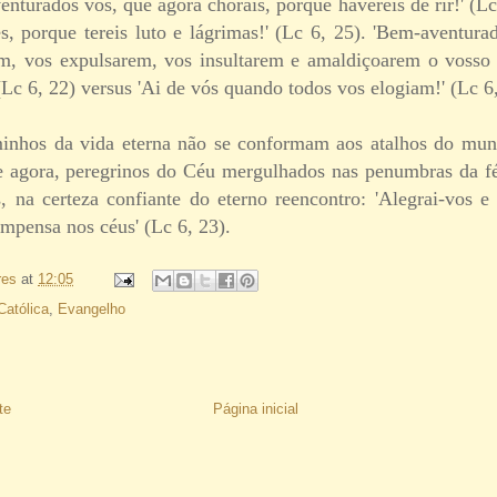
enturados vós, que agora chorais, porque havereis de rir!' (Lc
s, porque tereis luto e lágrimas!' (Lc 6, 25). 'Bem-aventura
m, vos expulsarem, vos insultarem e amaldiçoarem o vosso
c 6, 22) versus 'Ai de vós quando todos vos elogiam!' (Lc 6,
minhos da vida eterna não se conformam aos atalhos do mu
 agora, peregrinos do Céu mergulhados nas penumbras da fé
, na certeza confiante do eterno reencontro: 'Alegrai-vos e 
mpensa nos céus' (Lc 6, 23).
res
at
12:05
Católica
,
Evangelho
te
Página inicial