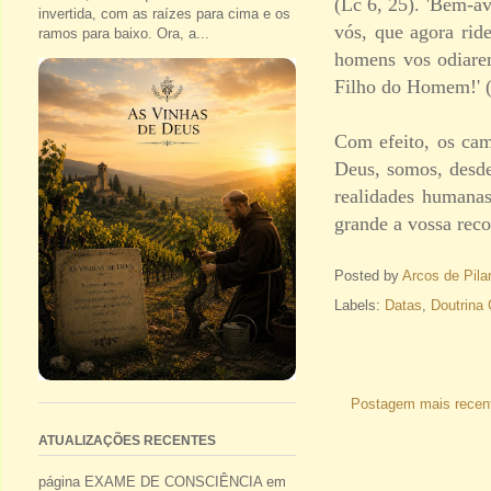
(Lc 6, 25). 'Bem-av
invertida, com as raízes para cima e os
vós, que agora ride
ramos para baixo. Ora, a...
homens vos odiare
Filho do Homem!' (L
Com efeito, os ca
Deus, somos, desde
realidades humanas
grande a vossa reco
Posted by
Arcos de Pila
Labels:
Datas
,
Doutrina 
Postagem mais recen
ATUALIZAÇÕES RECENTES
página EXAME DE CONSCIÊNCIA em