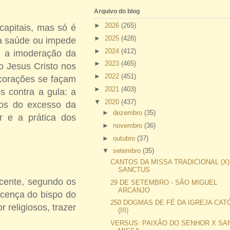
Arquivo do blog
►
2026
(265)
capitais, mas só é
►
2025
(428)
 a saúde ou impede
►
2024
(412)
a, a imoderação da
►
2023
(465)
so Jesus Cristo nos
►
2022
(451)
 corações se façam
►
2021
(403)
 contra a gula: a
▼
2020
(437)
tos do excesso da
►
dezembro
(35)
r e a prática dos
►
novembro
(36)
►
outubro
(37)
▼
setembro
(35)
CANTOS DA MISSA TRADICIONAL (X)
SANCTUS
ecente, segundo os
29 DE SETEMBRO - SÃO MIGUEL
ARCANJO
icença do bispo do
250 DOGMAS DE FÉ DA IGREJA CAT
 religiosos, trazer
(III)
VERSUS: PAIXÃO DO SENHOR X SA