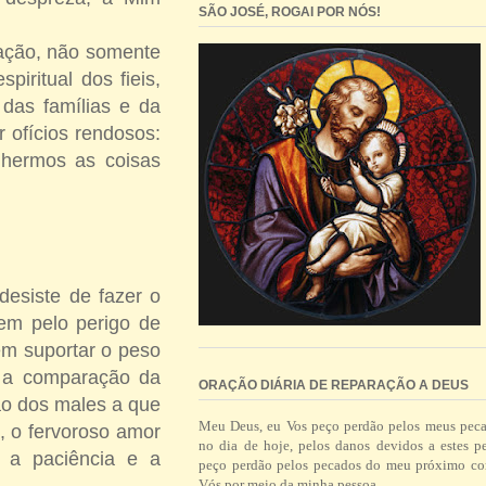
SÃO JOSÉ, ROGAI POR NÓS!
ntação, não somente
iritual dos fieis,
das famílias e da
 ofícios rendosos:
lhermos as coisas
desiste de fazer o
nem pelo perigo de
 em suportar o peso
, a comparação da
ORAÇÃO DIÁRIA DE REPARAÇÃO A DEUS
ão dos males a que
Meu Deus, eu Vos peço perdão pelos meus pec
, o fervoroso amor
no dia de hoje, pelos danos devidos a estes p
, a paciência e a
peço perdão pelos pecados do meu próximo co
Vós por meio da minha pessoa.