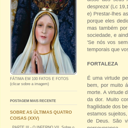
despreza' (Lc 19,
e) Prestar-lhes a
porque eles dedi
mas também por 
sociedade, e aind
'Se nós vos seme
temporais que vos
FORTALEZA
É uma virtude pe
FÁTIMA EM 100 FATOS E FOTOS
(clicar sobre a imagem)
bem, por muito á
morte. A virtude 
da dor. Muito co
POSTAGEM MAIS RECENTE
fragilidade dos b
SOBRE AS ÚLTIMAS QUATRO
estamos sujeitos
COISAS (XXV)
de Deus. São vi
perseverança.
PARTE III - O INFERNO VII. Sobre o