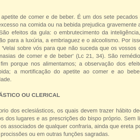
apetite de comer e de beber. É um dos sete pecados 
excesso na comida ou na bebida prejudica gravemente
São efeitos da gula: o embrutecimento da inteligênci
ão para a luxúria, a embriaguez e o alcoolismo. Por is
o: 'Velai sobre vós para que não suceda que os vossos
sias de comer e de beber' (Lc 21, 34). São remédios
 fim porque nos alimentamos; a observação dos efei
ida; a mortificação do apetite ao comer e ao bebe
dade.
ÁSTICO OU CLERICAL
prio dos eclesiásticos, os quais devem trazer hábito d
s dos lugares e as prescrições do bispo próprio. Sem l
os associados de qualquer confraria, ainda que ereta por
 procissões ou em outras funções sagradas.