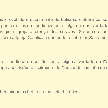
endo recebido o sacramento do batismo, embora cons
u põe em dúvida, pertinazmente, alguma das verdad
tas pela Igreja à crença dos cristãos. Se é notoria
o com a Igreja Católica e não pode receber os Sacramen
rio e pertinaz do cristão contra alguma verdade da F
epara o cristão radicalmente de Deus e do caminho da 
heresia ou o chefe de uma seita herética.