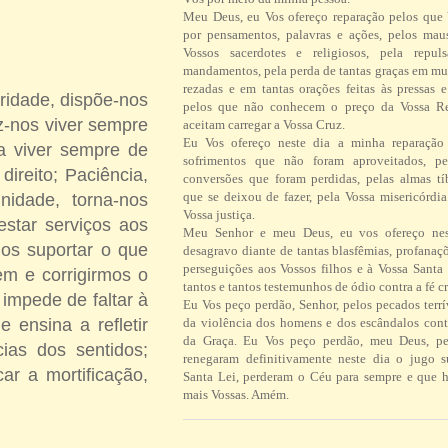
Meu Deus, eu Vos ofereço reparação pelos que
por pensamentos, palavras e ações, pelos ma
Vossos sacerdotes e religiosos, pela repul
mandamentos, pela perda de tantas graças em mu
rezadas e em tantas orações feitas às pressas 
aridade, dispõe-nos
pelos que não conhecem o preço da Vossa R
z-nos viver sempre
aceitam carregar a Vossa Cruz.
Eu Vos ofereço neste dia a minha reparação 
 a viver sempre de
sofrimentos que não foram aproveitados, pe
ireito; Paciência,
conversões que foram perdidas, pelas almas tí
que se deixou de fazer, pela Vossa misericórdi
nidade, torna-nos
Vossa justiça.
estar serviços aos
Meu Senhor e meu Deus, eu vos ofereço ne
os suportar o que
desagravo diante de tantas blasfêmias, profanaç
perseguições aos Vossos filhos e à Vossa Santa 
em e corrigirmos o
tantos e tantos testemunhos de ódio contra a fé cr
impede de faltar à
Eu Vos peço perdão, Senhor, pelos pecados terrí
ensina a refletir
da violência dos homens e dos escândalos contr
da Graça. Eu Vos peço perdão, meu Deus, pe
ias dos sentidos;
renegaram definitivamente neste dia o jugo 
ar a mortificação,
Santa Lei, perderam o Céu para sempre e que h
mais Vossas. Amém.