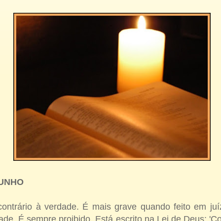
MUNHO
ontrário à verdade. É mais grave quando feito em ju
dade. É sempre proibido. Está escrito na Lei de Deus: 'C