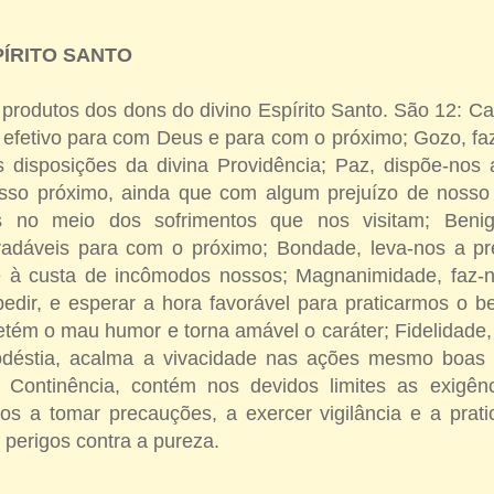
ÍRITO SANTO
 produtos dos dons do divino Espírito Santo. São 12: C
 efetivo para com Deus e para com o próximo; Gozo, fa
 disposições da divina Providência; Paz, dispõe-nos
so próximo, ainda que com algum prejuízo de nosso d
s no meio dos sofrimentos que nos visitam; Benig
radáveis para com o próximo; Bondade, leva-nos a pr
e à custa de incômodos nossos; Magnanimidade, faz-n
dir, e esperar a hora favorável para praticarmos o b
tém o mau humor e torna amável o caráter; Fidelidade, 
déstia, acalma a vivacidade nas ações mesmo boas e 
 Continência, contém nos devidos limites as exigênc
os a tomar precauções, a exercer vigilância e a pratic
 perigos contra a pureza.