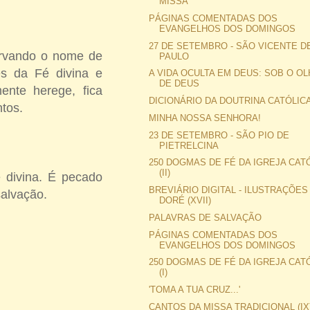
MISSA
PÁGINAS COMENTADAS DOS
EVANGELHOS DOS DOMINGOS
27 DE SETEMBRO - SÃO VICENTE D
ervando o nome de
PAULO
es da Fé divina e
A VIDA OCULTA EM DEUS: SOB O O
DE DEUS
mente herege, fica
DICIONÁRIO DA DOUTRINA CATÓLICA 
tos.
MINHA NOSSA SENHORA!
23 DE SETEMBRO - SÃO PIO DE
PIETRELCINA
250 DOGMAS DE FÉ DA IGREJA CAT
(II)
é divina. É pecado
BREVIÁRIO DIGITAL - ILUSTRAÇÕES
salvação.
DORÉ (XVII)
PALAVRAS DE SALVAÇÃO
PÁGINAS COMENTADAS DOS
EVANGELHOS DOS DOMINGOS
250 DOGMAS DE FÉ DA IGREJA CAT
(I)
'TOMA A TUA CRUZ...'
CANTOS DA MISSA TRADICIONAL (IX