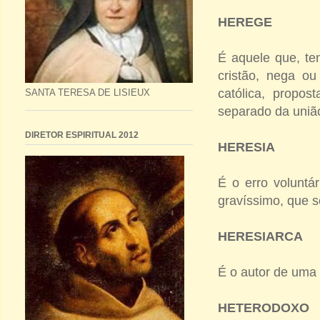
HEREGE
É aquele que, t
cristão, nega o
católica, propos
SANTA TERESA DE LISIEUX
separado da uniã
DIRETOR ESPIRITUAL 2012
HERESIA
É o erro voluntá
gravíssimo, que s
HERESIARCA
É o autor de uma 
HETERODOXO