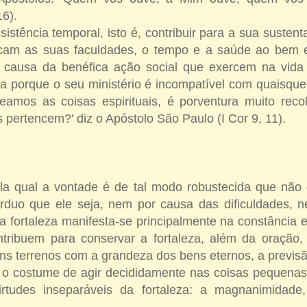
16).
ssistência temporal, isto é, contribuir para a sua suste
cam as suas faculdades, o tempo e a saúde ao bem esp
causa da benéfica ação social que exercem na vida 
a porque o seu ministério é incompatível com quaisquer
amos as coisas espirituais, é porventura muito reco
 pertencem?' diz o Apóstolo São Paulo (I Cor 9, 11).
la qual a vontade é de tal modo robustecida que não 
rduo que ele seja, nem por causa das dificuldades, 
da fortaleza manifesta-se principalmente na constância
ntribuem para conservar a fortaleza, além da oração
ens terrenos com a grandeza dos bens eternos, a previs
, o costume de agir decididamente nas coisas pequenas
rtudes inseparáveis da fortaleza: a magnanimidade