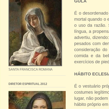
GULA
É o desordenado 
mortal quando o 
o uso da razão. 
língua, a propens
advertiu, dizend
pesados com dema
consideração do
comida e da beb
exercícios de pie
SANTA FRANCISCA ROMANA
HÁBITO ECLESI
DIRETOR ESPIRITUAL 2012
É o vestuário pró
costumes legítimo
lugar, não podem 
hábito próprio em