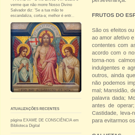
verme que não morre Nosso Divino
Salvador diz: 'Se a tua mão te
FRUTOS DO ESP
escandaliza, corta-a; melhor é entr...
São os efeitos ou
ao amor afetivo e
contentes com as
acordo com o nos
torna-nos calmo
indulgentes e ag
outros, ainda qu
não podemos impe
mal; Mansidão, de
palavra dada; Mo
antes de operar;
ATUALIZAÇÕES RECENTES
Castidade, leva-n
para evitarmos os
página EXAME DE CONSCIÊNCIA em
Biblioteca Digital