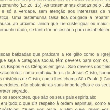
estemunho'(Ex 20, 16). As testemunhas citadas pelo Jui
, e só a verdade, sem atenção aos interesses de 
stiça. Uma testemunha falsa fica obrigada a repara
ausou ao próximo, ainda que lhe custe igual ou maio
stemunho dado, se tanto for necessário para restabelecer 
soas batizadas que praticam a Religião como a Igrej
ue seja a categoria social, têm deveres para com os s
os Bispos e os Clérigos em geral. São deveres dos fiéis
 sacerdotes como embaixadores de Jesus Cristo, coop
 mistérios de Cristo, como lhes chama São Paulo (I Cor 
acerdotes, não obstante as suas imperfeições e os seus
ráter sagrado.
e os sacerdotes, que são os seus pais espirituais;
em tudo o que diz respeito à ordem espiritual, como a
Apóstolos: 'Quem vos ouve, a Mim ouve, quem vos