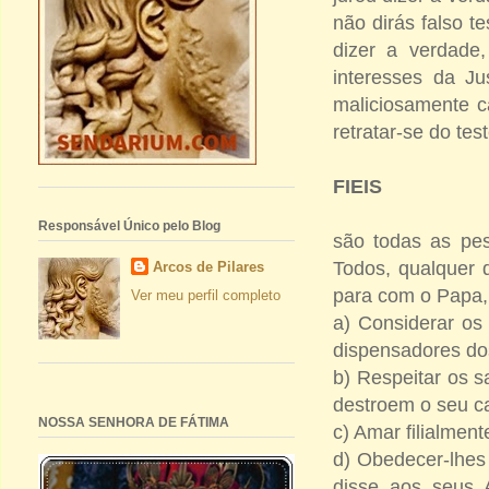
não dirás falso t
dizer a verdade
interesses da Ju
maliciosamente c
retratar-se do te
FIEIS
Responsável Único pelo Blog
são todas as pes
Todos, qualquer q
Arcos de Pilares
para com o Papa, 
Ver meu perfil completo
a) Considerar os
dispensadores dos
b) Respeitar os s
destroem o seu ca
NOSSA SENHORA DE FÁTIMA
c) Amar filialment
d) Obedecer-lhes 
disse aos seus 