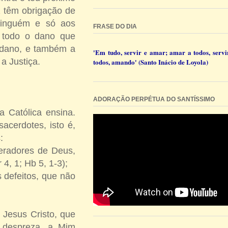
z têm obrigação de
ninguém e só aos
FRASE DO DIA
r todo o dano que
r dano, e também a
'Em tudo, servir e amar; amar a todos, servi
a Justiça.
todos, amando' (Santo Inácio de Loyola)
ADORAÇÃO PERPÉTUA DO SANTÍSSIMO
a Católica ensina.
acerdotes, isto é,
:
eradores de Deus,
4, 1; Hb 5, 1-3);
 defeitos, que não
 Jesus Cristo, que
 despreza, a Mim