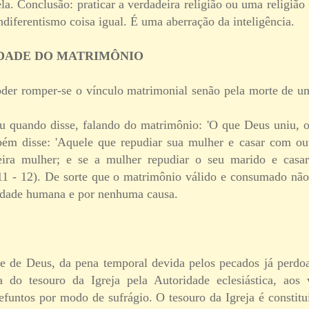
a. Conclusão: praticar a verdadeira religião ou uma religião 
diferentismo coisa igual. É uma aberração da inteligência.
IDADE DO MATRIMÔNIO
der romper-se o vínculo matrimonial senão pela morte de u
ou quando disse, falando do matrimônio: 'O que Deus uniu,
ém disse: 'Aquele que repudiar sua mulher e casar com out
eira mulher; e se a mulher repudiar o seu marido e cas
 11 - 12). De sorte que o matrimônio válido e consumado não
idade humana e por nenhuma causa.
te de Deus, da pena temporal devida pelos pecados já perdo
a do tesouro da Igreja pela Autoridade eclesiástica, ao
efuntos por modo de sufrágio. O tesouro da Igreja é constitu