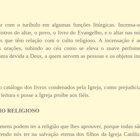
r com o turíbulo em algumas funções litúrgicas. Incensa-s
stros do altar, o povo, o livro do Evangelho, e o altar nas m
os que têm relação com o culto religioso. A incensação 
s orações, subindo ao céu como se eleva o suave perfum
nra devida a Deus, a quem servem as pessoas e os objetos in
 catálogo dos livros condenados pela Igreja, como prejudicia
leitura e posse a Igreja proíbe aos fiéis.
MO RELIGIOSO
mens podem ter a religião que lhes aprouver, porque todas sã
vendo nós ter na salvação eterna dos filhos da Igreja Catól