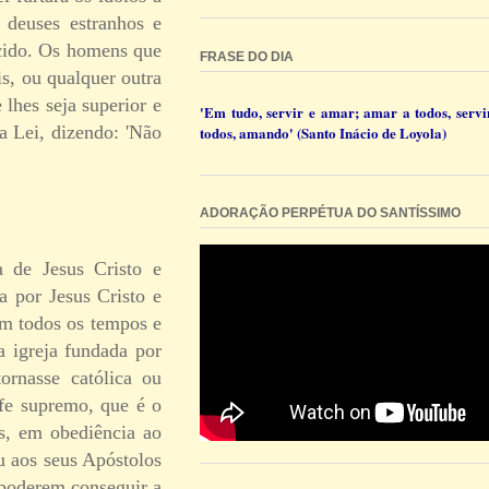
 deuses estranhos e
ecido. Os homens que
FRASE DO DIA
s, ou qualquer outra
 lhes seja superior e
'Em tudo, servir e amar; amar a todos, servi
a Lei, dizendo: 'Não
todos, amando' (Santo Inácio de Loyola)
ADORAÇÃO PERPÉTUA DO SANTÍSSIMO
a de Jesus Cristo e
a por Jesus Cristo e
em todos os tempos e
a igreja fundada por
ornasse católica ou
fe supremo, que é o
es, em obediência ao
u aos seus Apóstolos
 poderem conseguir a