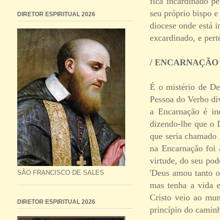
fica incardinado p
seu próprio bispo e
DIRETOR ESPIRITUAL 2026
diocese onde está 
excardinado, e per
/ ENCARNAÇÃO
É o mistério de D
Pessoa do Verbo di
a Encarnação é in
dizendo-lhe que o D
que seria chamado 
na Encarnação foi 
virtude, do seu po
'Deus amou tanto o
SÃO FRANCISCO DE SALES
mas tenha a vida e
Cristo veio ao mun
DIRETOR ESPIRITUAL 2026
princípio do camin