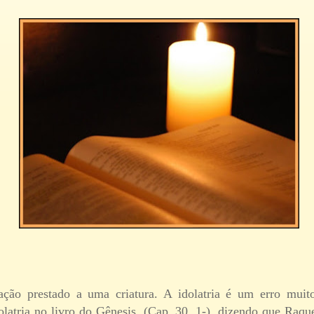
ação prestado a uma criatura. A idolatria é um erro muit
dolatria no livro do Gênesis, (Cap. 30, 1-), dizendo que Raque