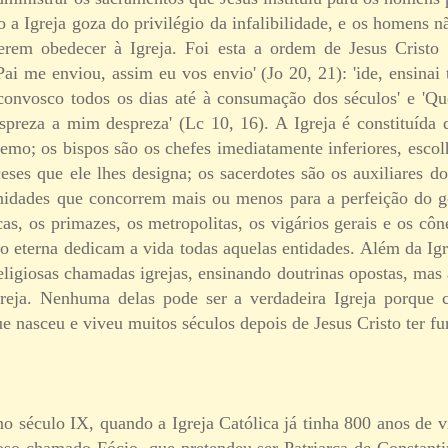
so a Igreja goza do privilégio da infalibilidade, e os homens
erem obedecer à Igreja. Foi esta a ordem de Jesus Cristo 
i me enviou, assim eu vos envio' (Jo 20, 21): 'ide, ensinai 
 convosco todos os dias até à consumação dos séculos' e '
preza a mim despreza' (Lc 10, 16). A Igreja é constituída
emo; os bispos são os chefes imediatamente inferiores, escol
eses que ele lhes designa; os sacerdotes são os auxiliares d
nidades que concorrem mais ou menos para a perfeição do g
rcas, os primazes, os metropolitas, os vigários gerais e os cô
ção eterna dedicam a vida todas aquelas entidades. Além da Ig
religiosas chamadas igrejas, ensinando doutrinas opostas, ma
Igreja. Nenhuma delas pode ser a verdadeira Igreja porqu
 nasceu e viveu muitos séculos depois de Jesus Cristo ter fu
o século IX, quando a Igreja Católica já tinha 800 anos de v
o chamado Fócio, que pretendeu ser Patriarca de Constant