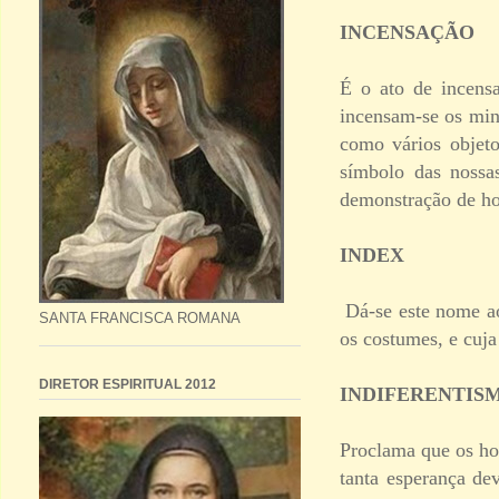
INCENSAÇÃO
É o ato de incensa
incensam-se os mini
como vários objet
símbolo das nossa
demonstração de ho
INDEX
Dá-se este nome ao
SANTA FRANCISCA ROMANA
os costumes, e cuja 
DIRETOR ESPIRITUAL 2012
INDIFERENTIS
Proclama que os ho
tanta esperança de