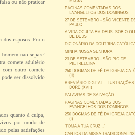
MISSA
falsa ou não praticar
PÁGINAS COMENTADAS DOS
EVANGELHOS DOS DOMINGOS
27 DE SETEMBRO - SÃO VICENTE D
PAULO
A VIDA OCULTA EM DEUS: SOB O O
DE DEUS
m dos esposos. Foi o
DICIONÁRIO DA DOUTRINA CATÓLICA 
MINHA NOSSA SENHORA!
 o homem não separe'
23 DE SETEMBRO - SÃO PIO DE
ra comete adultério
PIETRELCINA
ar com outro comete
250 DOGMAS DE FÉ DA IGREJA CAT
(II)
 pode ser dissolvido
BREVIÁRIO DIGITAL - ILUSTRAÇÕES
DORÉ (XVII)
PALAVRAS DE SALVAÇÃO
PÁGINAS COMENTADAS DOS
EVANGELHOS DOS DOMINGOS
ados quanto à culpa,
250 DOGMAS DE FÉ DA IGREJA CAT
(I)
s vivos por modo de
'TOMA A TUA CRUZ...'
ído pelas satisfações
CANTOS DA MISSA TRADICIONAL (IX