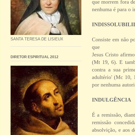
que morrem fora del
nenhuma é para o in
INDISSOLUBIL
Consiste em não po
SANTA TERESA DE LISIEUX
que
Jesus Cristo afirm
DIRETOR ESPIRITUAL 2012
(Mt 19, 6). E tamb
contra a sua prim
adultério' (Mc 10,
por nenhuma autor
INDULGÊNCIA
É a remissão, dian
remissão concedid
absolvição, e aos d