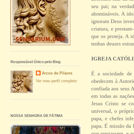
seu pai; na verda
abomináveis. A ido
ignoram Deus inven
criatura, e prestam
que os proteja. A i
tenhas deuses estra
IGREJA CATÓL
Responsável Único pelo Blog
É a sociedade de 
Arcos de Pilares
obedecem à Autorid
Ver meu perfil completo
confiada aos seus 
em todas as nações
Jesus Cristo se c
universal, o próp
NOSSA SENHORA DE FÁTIMA
papa, e chefes inf
papa. É missão da 
que pregassem, e a