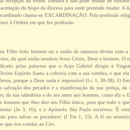
ela recepção da Prima Tonsura e não pode mudar de diocese
 aceitação do bispo da diocese para onde pretende mudar. A l
incardinado chama-se EXCARDINAÇÃO. Pela profissão religio
tence à Ordem em que fez profissão.
eus Filho feito homem ou a união da natureza divina com a
vino, da qual união resultou Jesus Cristo, Deus e homem. O m
dicado pelas palavras que o Anjo Gabriel dirigiu à Virg
ivino Espírito Santo a cobriria com a sua sombra, e que ela 
Jesus, porque a Deus nada é impossível (Lc 1, 30-38). O fi
a salvação dos pecados e a manifestação da sua justiça, da
der, da sua sabedoria e do seu amor aos homens, como diz o E
s homens que lhes deu seu Filho único, para que todo o que
terna' (Jo 3, 16); e o Apóstolo São Paulo escreveu: 'É ver
do para salvar os pecadores' (I Tm 1, 15). A fé no mistér
ho que nos conduz ao Céu.