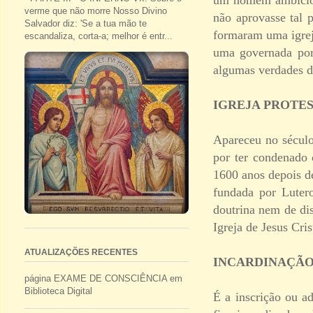
verme que não morre Nosso Divino
não aprovasse tal 
Salvador diz: 'Se a tua mão te
formaram uma igreja
escandaliza, corta-a; melhor é entr...
uma governada por
algumas verdades da
IGREJA PROTE
Apareceu no século
por ter condenado 
1600 anos depois de
fundada por Lutero
doutrina nem de dis
Igreja de Jesus Cri
ATUALIZAÇÕES RECENTES
INCARDINAÇÃ
página EXAME DE CONSCIÊNCIA em
Biblioteca Digital
É a inscrição ou a