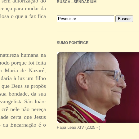
 sem autorização do
BUSCA - SENDARIUM
icença para mudar da
sa o que a faz fica
SUMO PONTÍFICE
 natureza humana na
odo porque foi feita
em Maria de Nazaré,
daria à luz um filho
m que Deus se propôs
 sua bondade, da sua
vangelista São João:
 crê nele não pereça
dade certa que Jesus
io da Encarnação é o
Papa Leão XIV (2025 - )