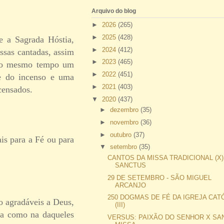
Arquivo do blog
►
2026
(265)
►
2025
(428)
e a Sagrada Hóstia,
►
2024
(412)
issas cantadas, assim
►
2023
(465)
é ao mesmo tempo um
►
2022
(451)
e do incenso e uma
►
2021
(403)
censados.
▼
2020
(437)
►
dezembro
(35)
►
novembro
(36)
►
outubro
(37)
is para a Fé ou para
▼
setembro
(35)
CANTOS DA MISSA TRADICIONAL (X)
SANCTUS
29 DE SETEMBRO - SÃO MIGUEL
ARCANJO
250 DOGMAS DE FÉ DA IGREJA CAT
o agradáveis a Deus,
(III)
ica como na daqueles
VERSUS: PAIXÃO DO SENHOR X SA