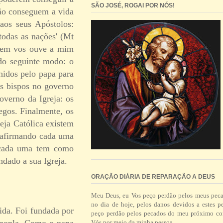
SÃO JOSÉ, ROGAI POR NÓS!
 não conseguem a vida
aos seus Apóstolos:
todas as nações' (Mt
Quem vos ouve a mim
 do seguinte modo: o
hidos pelo papa para
os bispos no governo
overno da Igreja: os
negos. Finalmente, os
reja Católica existem
s afirmando cada uma
e cada uma tem como
ndado a sua Igreja.
ORAÇÃO DIÁRIA DE REPARAÇÃO A DEUS
Meu Deus, eu Vos peço perdão pelos meus pec
no dia de hoje, pelos danos devidos a estes p
ida. Foi fundada por
peço perdão pelos pecados do meu próximo co
inopla. Como o papa
Vós por meio da minha pessoa.