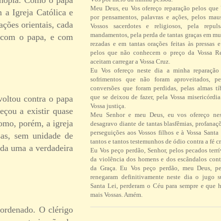
Meu Deus, eu Vos ofereço reparação pelos que
 a Igreja Católica e
por pensamentos, palavras e ações, pelos ma
ações orientais, cada
Vossos sacerdotes e religiosos, pela repul
mandamentos, pela perda de tantas graças em mu
o com o papa, e com
rezadas e em tantas orações feitas às pressas 
pelos que não conhecem o preço da Vossa R
aceitam carregar a Vossa Cruz.
Eu Vos ofereço neste dia a minha reparação 
sofrimentos que não foram aproveitados, pe
conversões que foram perdidas, pelas almas tí
que se deixou de fazer, pela Vossa misericórdi
voltou contra o papa
Vossa justiça.
eçou a existir quase
Meu Senhor e meu Deus, eu vos ofereço ne
Como, porém, a igreja
desagravo diante de tantas blasfêmias, profanaç
perseguições aos Vossos filhos e à Vossa Santa 
sas, sem unidade de
tantos e tantos testemunhos de ódio contra a fé cr
cada uma a verdadeira
Eu Vos peço perdão, Senhor, pelos pecados terrí
da violência dos homens e dos escândalos contr
da Graça. Eu Vos peço perdão, meu Deus, pe
renegaram definitivamente neste dia o jugo 
Santa Lei, perderam o Céu para sempre e que h
mais Vossas. Amém.
 ordenado. O clérigo