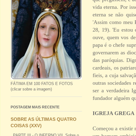
vida eterna. Por is
eterna se não quis
'Assim como meu Pa
28, 19). 'Eu estou
ouve, quem vos des
papa é o chefe supr
governarem as dioc
das paróquias. Dig
cardeais, os patria
fieis, a cuja salva
outras sociedades 
FÁTIMA EM 100 FATOS E FOTOS
(clicar sobre a imagem)
ser a verdadeira 
fundador alguém que
POSTAGEM MAIS RECENTE
IGREJA GREGA
SOBRE AS ÚLTIMAS QUATRO
COISAS (XXV)
Começou a existir n
um homem ambicios
PARTE III - O INFERNO VII. Sobre o