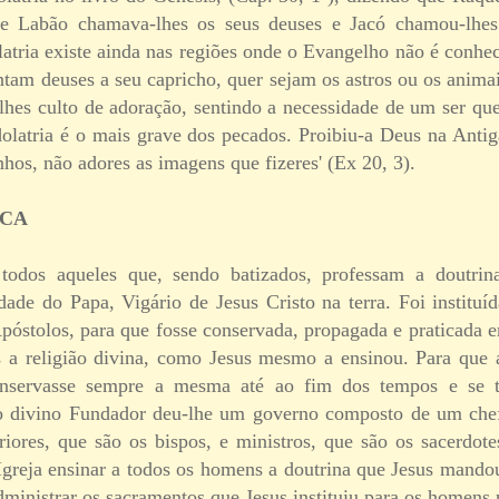
de Labão chamava-lhes os seus deuses e Jacó chamou-lhes
latria existe ainda nas regiões onde o Evangelho não é conh
tam deuses a seu capricho, quer sejam os astros ou os animai
-lhes culto de adoração, sentindo a necessidade de um ser que
dolatria é o mais grave dos pecados. Proibiu-a Deus na Antig
nhos, não adores as imagens que fizeres' (Ex 20, 3).
ICA
todos aqueles que, sendo batizados, professam a doutrin
ade do Papa, Vigário de Jesus Cristo na terra. Foi instituíd
Apóstolos, para que fosse conservada, propagada e praticada 
 a religião divina, como Jesus mesmo a ensinou. Para que 
onservasse sempre a mesma até ao fim dos tempos e se t
rio divino Fundador deu-lhe um governo composto de um che
eriores, que são os bispos, e ministros, que são os sacerdot
Igreja ensinar a todos os homens a doutrina que Jesus mando
dministrar os sacramentos que Jesus instituiu para os homens