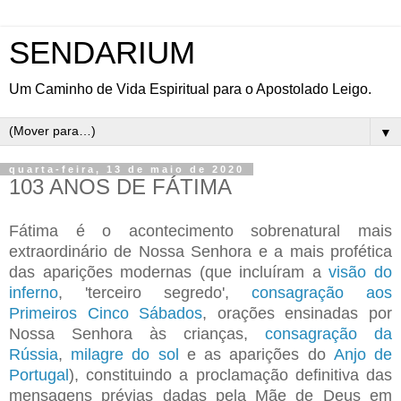
SENDARIUM
Um Caminho de Vida Espiritual para o Apostolado Leigo.
▼
quarta-feira, 13 de maio de 2020
103 ANOS DE FÁTIMA
Fátima é o acontecimento sobrenatural mais
extraordinário de Nossa Senhora e a mais profética
das aparições modernas (que incluíram a
visão do
inferno
, 'terceiro segredo',
consagração aos
Primeiros Cinco Sábados
, orações ensinadas por
Nossa Senhora às crianças,
consagração da
Rússia
,
milagre do sol
e as aparições do
Anjo de
Portugal
), constituindo a proclamação definitiva das
mensagens prévias dadas pela Mãe de Deus em