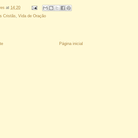
res
at
14:20
s Cristãs
,
Vida de Oração
te
Página inicial