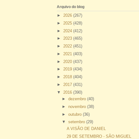
Arquivo do blog
►
2026
(267)
►
2025
(428)
►
2024
(412)
►
2023
(465)
►
2022
(451)
►
2021
(403)
►
2020
(437)
►
2019
(434)
►
2018
(404)
►
2017
(431)
▼
2016
(390)
►
dezembro
(40)
►
novembro
(38)
►
outubro
(36)
▼
setembro
(29)
A VISÃO DE DANIEL
29 DE SETEMBRO - SÃO MIGUEL