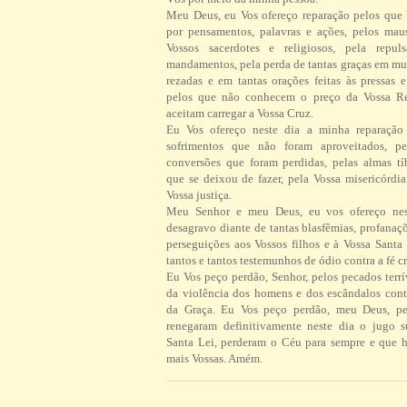
Meu Deus, eu Vos ofereço reparação pelos que
por pensamentos, palavras e ações, pelos ma
Vossos sacerdotes e religiosos, pela repul
mandamentos, pela perda de tantas graças em mu
rezadas e em tantas orações feitas às pressas 
pelos que não conhecem o preço da Vossa R
aceitam carregar a Vossa Cruz.
Eu Vos ofereço neste dia a minha reparação 
sofrimentos que não foram aproveitados, pe
conversões que foram perdidas, pelas almas tí
que se deixou de fazer, pela Vossa misericórdi
Vossa justiça.
Meu Senhor e meu Deus, eu vos ofereço ne
desagravo diante de tantas blasfêmias, profanaç
perseguições aos Vossos filhos e à Vossa Santa 
tantos e tantos testemunhos de ódio contra a fé cr
Eu Vos peço perdão, Senhor, pelos pecados terrí
da violência dos homens e dos escândalos contr
da Graça. Eu Vos peço perdão, meu Deus, pe
renegaram definitivamente neste dia o jugo 
Santa Lei, perderam o Céu para sempre e que h
mais Vossas. Amém.