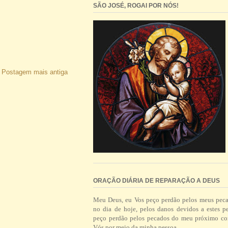
SÃO JOSÉ, ROGAI POR NÓS!
Postagem mais antiga
ORAÇÃO DIÁRIA DE REPARAÇÃO A DEUS
Meu Deus, eu Vos peço perdão pelos meus pec
no dia de hoje, pelos danos devidos a estes p
peço perdão pelos pecados do meu próximo co
Vós por meio da minha pessoa.