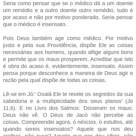
Seria como pensar que se o médico dá a um doente
um remédio e a outro doente outro remédio, tudo é
por acaso e não por motivo ponderado. Seria pensar
que o médico é insensato.
Pois Deus também age como médico. Por motivo
justo e pela sua Providência, dispõe Ele as coisas
necessárias aos homens, quando aflige alguns bons
e permite que os maus prosperem. Acreditar que isto
é obra do acaso é, evidentemente, insensato. Assim
pensa porque desconhece a maneira de Deus agir e
razão pela qual dispõe de todas as coisas.
Lê-se em Jó:' Oxalá Ele te revele os segredos da sua
sabedoria e a multiplicidade dos seus planos' (Jo
11,6). E no Livro dos Salmos: 'Disseram os maus:
Deus não vê. O Deus de Jacó não percebe as
coisas. Compreendei agora, ó néscios, ó estultos, até
quando sereis insensatos? Aquele que nos deu
orelhas, não ouve? Aquele que nos deu olhos, não