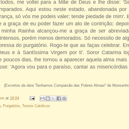
odos, me voltei para a Mãe de Deus e lhe disse: 'Se
amparados. Aqui estou neste estado, abandonada por 
ança, só vós me podeis valer; tende piedade de mim'. 
a graça de eu poder fazer um ato de contrição; depois 
a minha Rainha alcançou-me a graça de ser abre­via
 intensos, po­rém menos demorados. Só necessito de al
pressa do purgatório. Ro­go-te que as faças celebrar. E
eus e à Santíssima Virgem por ti'. Soror Catarina lo
e poucos dias, lhe tornou a aparecer aquela al­ma mais
isse: 'Ago­ra vou para o paraíso, cantar as misericórdias
(Excertos da obra 'Tenhamos Compaixão das Pobres Almas!' de Monsenho
res
at
18:04
a
,
Purgatório
,
Textos Católicos