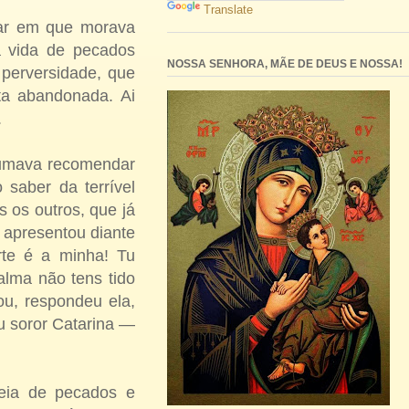
Translate
ugar em que morava
a vida de pecados
NOSSA SENHORA, MÃE DE DEUS E NOSSA!
 perversidade, que
uta abandonada. Ai
.
umava reco­mendar
saber da terrível
 os outros, que já
 apresentou diante
orte é a minha! Tu
lma não tens tido
u, respondeu ela,
ou soror Catarina —
eia de pecados e