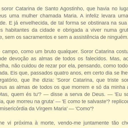
 soror Catarina de Santo Agos­tinho, que havia no l
us uma mulher chamada Maria. A infeliz le­vara urn
e. E já envelhecida, de tal forma se obstinara na sua
os habitantes da cida­de e obrigada a viver numa gr
te, sem os sacramentos e sem a assistência de ninguém
 campo, como um bruto qualquer. Soror Catarina cost
e devoção as almas de to­dos os falecidos. Mas, ao 
lha, não cuidou de rezar por ela, pensando, como todos
da. Eis que, passados quatro anos, em certo dia se lhe
atório, que lhe dizia: 'Soror Catarina, que triste s
us as almas de todos os que morrem e só da minha a
as, quem és tu'? — disse a serva de Deus. — 'Eu so
a, que morreu na gruta' — 'E como te salvaste'? replic
 misericórdia da Vir­gem Maria'
—
'Como'?
 vi próxima à morte, vendo-me juntamente tão ch