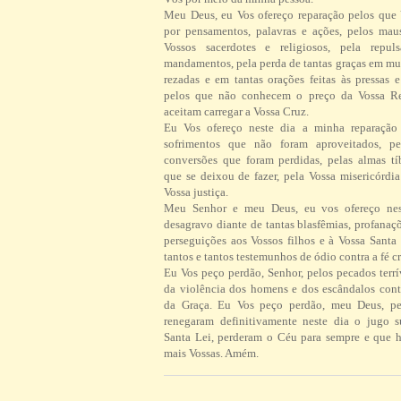
Meu Deus, eu Vos ofereço reparação pelos que
por pensamentos, palavras e ações, pelos ma
Vossos sacerdotes e religiosos, pela repul
mandamentos, pela perda de tantas graças em mu
rezadas e em tantas orações feitas às pressas 
pelos que não conhecem o preço da Vossa R
aceitam carregar a Vossa Cruz.
Eu Vos ofereço neste dia a minha reparação 
sofrimentos que não foram aproveitados, pe
conversões que foram perdidas, pelas almas tí
que se deixou de fazer, pela Vossa misericórdi
Vossa justiça.
Meu Senhor e meu Deus, eu vos ofereço ne
desagravo diante de tantas blasfêmias, profanaç
perseguições aos Vossos filhos e à Vossa Santa 
tantos e tantos testemunhos de ódio contra a fé cr
Eu Vos peço perdão, Senhor, pelos pecados terrí
da violência dos homens e dos escândalos contr
da Graça. Eu Vos peço perdão, meu Deus, pe
renegaram definitivamente neste dia o jugo 
Santa Lei, perderam o Céu para sempre e que h
mais Vossas. Amém.