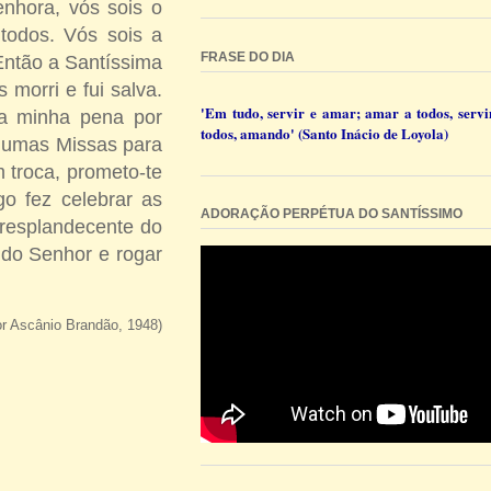
nhora, vós sois o
todos. Vós sois a
FRASE DO DIA
Então a Santíssima
morri e fui salva.
'Em tudo, servir e amar; amar a todos, servi
da minha pena por
todos, amando' (Santo Inácio de Loyola)
gumas Mis­sas para
m troca, prometo-te
go fez celebrar as
ADORAÇÃO PERPÉTUA DO SANTÍSSIMO
 resplandecente do
 do Se­nhor e rogar
r Ascânio Brandão, 1948)