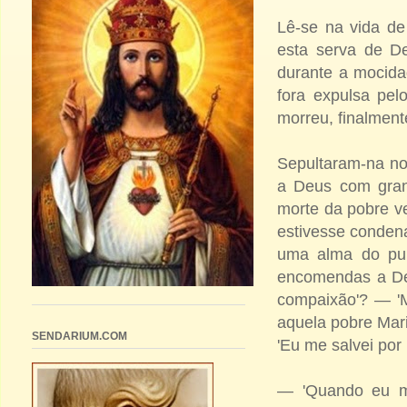
Lê-se na vida de
esta serva de De
durante a mocidad
fora expulsa pel
morreu, finalmen
Sepultaram-na no
a Deus com grand
morte da pobre ve
estivesse condena
uma alma do purg
encomendas a De
compaixão'? — 'M
aquela pobre Mari
SENDARIUM.COM
'Eu me salvei por
— 'Quando eu me