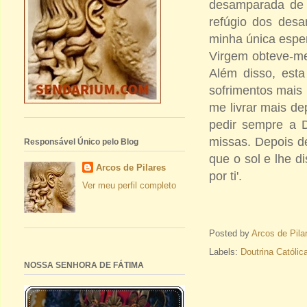
desamparada de t
refúgio dos de­s
minha única esper
Virgem obteve-me 
Além disso, est
sofrimentos mais
me livrar mais de
pedir sempre a D
missas. De­pois d
Responsável Único pelo Blog
que o sol e lhe d
Arcos de Pilares
por ti'.
Ver meu perfil completo
Posted by
Arcos de Pila
Labels:
Doutrina Católic
NOSSA SENHORA DE FÁTIMA