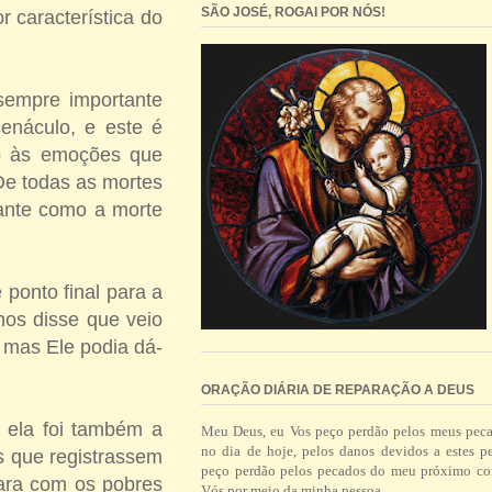
SÃO JOSÉ, ROGAI POR NÓS!
 característica do
 sempre importante
enáculo, e este é
vo às emoções que
De todas as mortes
tante como a morte
 ponto final para a
nos disse que veio
, mas Ele podia dá-
ORAÇÃO DIÁRIA DE REPARAÇÃO A DEUS
, ela foi também a
Meu Deus, eu Vos peço perdão pelos meus pec
no dia de hoje, pelos danos devidos a estes p
s que registrassem
peço perdão pelos pecados do meu próximo co
ara com os pobres
Vós por meio da minha pessoa.