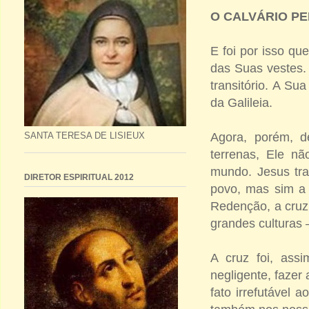
O CALVÁRIO PE
E foi por isso qu
das Suas vestes.
transitório. A Su
da Galileia.
Agora, porém, d
SANTA TERESA DE LISIEUX
terrenas, Ele nã
mundo. Jesus tra
DIRETOR ESPIRITUAL 2012
povo, mas sim a 
Redenção, a cruz 
grandes culturas 
A cruz foi, ass
negligente, fazer
fato irrefutável 