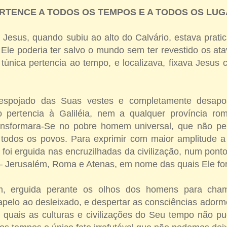
RTENCE A TODOS OS TEMPOS E A TODOS OS LUG
e Jesus, quando subiu ao alto do Calvário, estava prat
 Ele poderia ter salvo o mundo sem ter revestido os a
a túnica pertencia ao tempo, e localizava, fixava Jesu
espojado das Suas vestes e completamente desapo
o pertencia à Galiléia, nem a qualquer província r
nsformara-Se no pobre homem universal, que não per
todos os povos. Para exprimir com maior amplitude a
foi erguida nas encruzilhadas da civilização, num ponto 
– Jerusalém, Roma e Atenas, em nome das quais Ele for
im, erguida perante os olhos dos homens para cha
 apelo ao desleixado, e despertar as consciências adorm
ao quais as culturas e civilizações do Seu tempo não pu