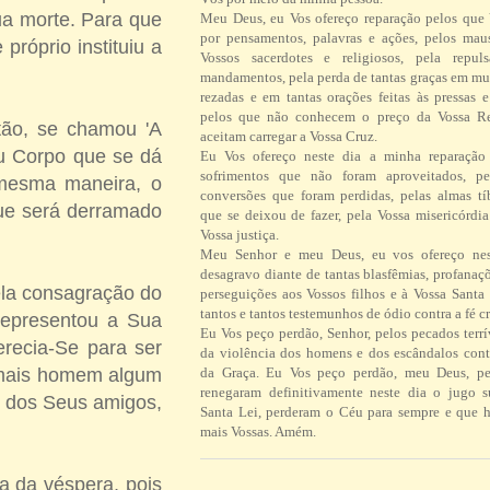
ua morte. Para que
Meu Deus, eu Vos ofereço reparação pelos que
por pensamentos, palavras e ações, pelos ma
róprio instituiu a
Vossos sacerdotes e religiosos, pela repul
mandamentos, pela perda de tantas graças em mu
rezadas e em tantas orações feitas às pressas 
pelos que não conhecem o preço da Vossa R
ntão, se chamou 'A
aceitam carregar a Vossa Cruz.
eu Corpo que se dá
Eu Vos ofereço neste dia a minha reparação 
sofrimentos que não foram aproveitados, pe
 mesma maneira, o
conversões que foram perdidas, pelas almas tí
que será derramado
que se deixou de fazer, pela Vossa misericórdi
Vossa justiça.
Meu Senhor e meu Deus, eu vos ofereço ne
desagravo diante de tantas blasfêmias, profanaç
ela consagração do
perseguições aos Vossos filhos e à Vossa Santa 
tantos e tantos testemunhos de ódio contra a fé cr
representou a Sua
Eu Vos peço perdão, Senhor, pelos pecados terrí
erecia-Se para ser
da violência dos homens e dos escândalos contr
amais homem algum
da Graça. Eu Vos peço perdão, meu Deus, pe
renegaram definitivamente neste dia o jugo 
r dos Seus amigos,
Santa Lei, perderam o Céu para sempre e que h
mais Vossas. Amém.
ca da véspera, pois