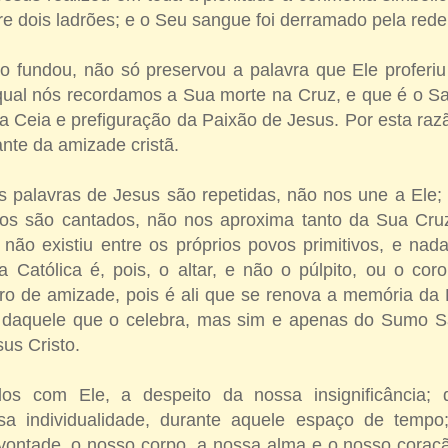
ntre dois ladrões; e o Seu sangue foi derramado pela re
to fundou, não só preservou a palavra que Ele proferi
qual nós recordamos a Sua morte na Cruz, e que é o Sac
 Ceia e prefiguração da Paixão de Jesus. Por esta razã
ante da amizade cristã.
s palavras de Jesus são repetidas, não nos une a Ele; 
tos são cantados, não nos aproxima tanto da Sua Cr
io não existiu entre os próprios povos primitivos, e nada
ja Católica é, pois, o altar, e não o púlpito, ou o co
ro de amizade, pois é ali que se renova a memória da 
daquele que o celebra, mas sim e apenas do Sumo Sa
us Cristo.
dos com Ele, a despeito da nossa insignificância; 
a individualidade, durante aquele espaço de temp
 vontade, o nosso corpo, a nossa alma e o nosso coraç