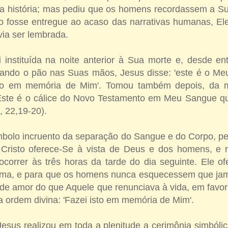
na história; mas pediu que os homens recordassem a S
fosse entregue ao acaso das narrativas humanas, Ele p
ia ser lembrada.
 instituída na noite anterior à Sua morte e, desde e
mando o pão nas Suas mãos, Jesus disse: 'este é o M
isto em memória de Mim'. Tomou também depois, da
 'Este é o cálice do Novo Testamento em Meu Sangue 
, 22,19-20).
mbolo incruento da separação do Sangue e do Corpo, p
Cristo oferece-Se à vista de Deus e dos homens, e 
correr às três horas da tarde do dia seguinte. Ele of
tima, e para que os homens nunca esquecessem que j
 de amor do que Aquele que renunciava à vida, em favo
ta ordem divina: 'Fazei isto em memória de Mim'.
Jesus realizou em toda a plenitude a cerimônia simbóli