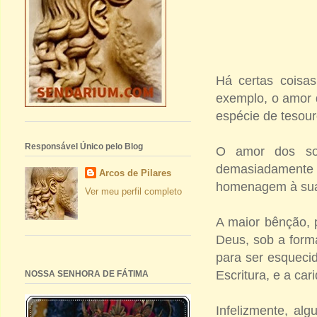
Há certas coisa
exemplo, o amor 
espécie de tesour
Responsável Único pelo Blog
O amor dos sol
demasiadamente
Arcos de Pilares
homenagem à su
Ver meu perfil completo
A maior bênção, p
Deus, sob a form
para ser esqueci
Escritura, e a ca
NOSSA SENHORA DE FÁTIMA
Infelizmente, al