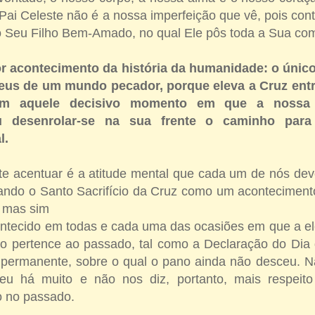
ai Celeste não é a nossa imperfeição que vê, pois con
o Seu Filho Bem-Amado, no qual Ele pôs toda a Sua co
or acontecimento da história da humanidade: o únic
Deus de um mundo pecador, porque eleva a Cruz entre
im aquele decisivo momento em que a nossa t
u desenrolar-se na sua frente o caminho para
l.
te acentuar é a atitude mental que cada um de nós dev
ando o Santo Sacrifício da Cruz como um acontecimento
, mas sim
ntecido em todas e cada uma das ocasiões em que a el
o pertence ao passado, tal como a Declaração do Dia
permanente, sobre o qual o pano ainda não desceu. 
reu há muito e não nos diz, portanto, mais respeit
do no passado.