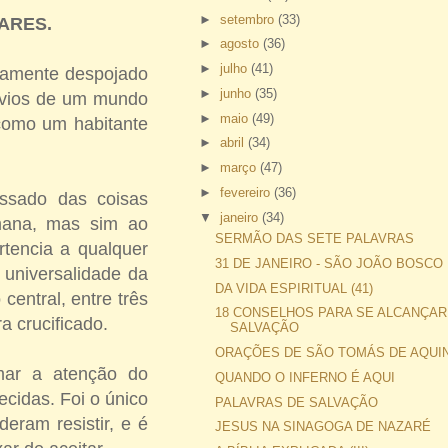
►
setembro
(33)
ARES.
►
agosto
(36)
►
julho
(41)
icamente despojado
►
junho
(35)
tavios de um mundo
►
maio
(49)
s como um habitante
►
abril
(34)
►
março
(47)
►
fevereiro
(36)
ssado das coisas
▼
janeiro
(34)
omana, mas sim ao
SERMÃO DAS SETE PALAVRAS
tencia a qualquer
31 DE JANEIRO - SÃO JOÃO BOSCO
 universalidade da
DA VIDA ESPIRITUAL (41)
central, entre três
18 CONSELHOS PARA SE ALCANÇAR
a crucificado.
SALVAÇÃO
ORAÇÕES DE SÃO TOMÁS DE AQUI
mar a atenção do
QUANDO O INFERNO É AQUI
ecidas. Foi o único
PALAVRAS DE SALVAÇÃO
deram resistir, e é
JESUS NA SINAGOGA DE NAZARÉ