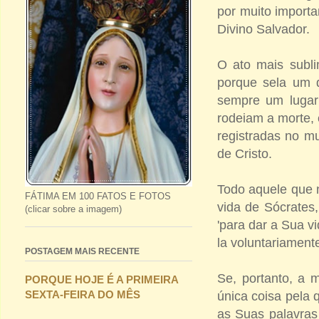
por muito importa
Divino Salvador.
O ato mais subli
porque sela um 
sempre um lugar 
rodeiam a morte, 
registradas no m
de Cristo.
Todo aquele que n
FÁTIMA EM 100 FATOS E FOTOS
vida de Sócrates,
(clicar sobre a imagem)
'para dar a Sua v
la voluntariament
POSTAGEM MAIS RECENTE
Se, portanto, a m
PORQUE HOJE É A PRIMEIRA
SEXTA-FEIRA DO MÊS
única coisa pela 
as Suas palavras