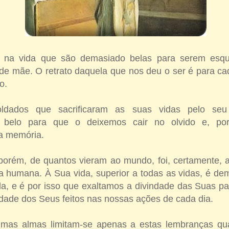
s na vida que são demasiado belas para serem esq
de mãe. O retrato daquela que nos deu o ser é para 
o.
dados que sacrificaram as suas vidas pelo se
 belo para que o deixemos cair no olvido e, por
a memória.
orém, de quantos vieram ao mundo, foi, certamente, a 
a humana. À Sua vida, superior a todas as vidas, é d
da, e é por isso que exaltamos a divindade das Suas p
ridade dos Seus feitos nas nossas ações de cada dia.
gumas almas limitam-se apenas a estas lembranças qu