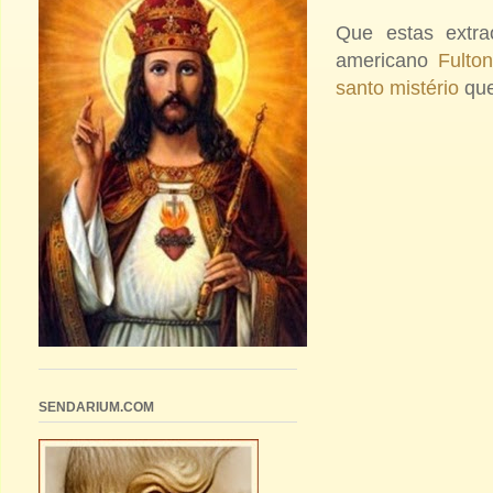
Que estas extra
americano
Fult
santo mistério
que
SENDARIUM.COM