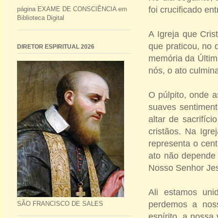
foi crucificado e
página EXAME DE CONSCIÊNCIA em
Biblioteca Digital
A Igreja que Cris
que praticou, no 
DIRETOR ESPIRITUAL 2026
memória da Última
nós, o ato culmin
O púlpito, onde a
suaves sentimen
altar de sacrifíc
cristãos. Na Igre
representa o cent
ato não depende 
Nosso Senhor Jes
Ali estamos uni
perdemos a noss
SÃO FRANCISCO DE SALES
espírito, a nossa