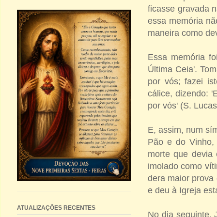
ficasse gravada 
essa memória não 
maneira como dev
Essa memória foi
Última Ceia'. To
por vós; fazei 
cálice, dizendo:
por vós' (S. Lucas
E, assim, num sí
Pão e do Vinho, 
morte que devia o
imolado como ví
dera maior prova
e deu à Igreja es
ATUALIZAÇÕES RECENTES
No dia seguinte, 