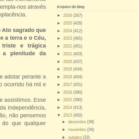
templa-nos através
Arquivo do blog
mplacência.
►
2026
(267)
►
2025
(428)
o Ato sagrado que
►
2024
(412)
 a terra e o Céu,
►
2023
(465)
riste e trágica
►
2022
(451)
 a plenitude da
►
2021
(403)
►
2020
(437)
►
2019
(434)
e adotar perante a
►
2018
(404)
 ocorrido há mil e
►
2017
(431)
►
2016
(390)
e assistimos. Esse
►
2015
(390)
 da Independência,
►
2014
(413)
Não, não pensemos
▼
2013
(450)
►
dezembro
(38)
o do que qualquer
►
novembro
(34)
►
outubro
(33)