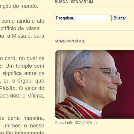
BUSCA - SENDARIUM
denção do mundo.
u como ainda o ato
rifício da Missa –
o, a Missa é, para
SUMO PONTÍFICE
o coro, no qual os
uz. Um templo sem
 significa entre os
ro, ou o órgão, que
Paixão. O valor do
cerdote e Vítima,
de certa maneira,
Papa Leão XIV (2025 - )
o; unimos o nosso
ão tão intimamente