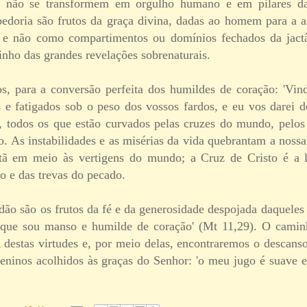
 não se transformem em orgulho humano e em pilares da 
edoria são frutos da graça divina, dadas ao homem para a 
, e não como compartimentos ou domínios fechados da jac
inho das grandes revelações sobrenaturais.
s, para a conversão perfeita dos humildes de coração: 'Vi
s e fatigados sob o peso dos vossos fardos, e eu vos darei d
 todos os que estão curvados pelas cruzes do mundo, pelos 
. As instabilidades e as misérias da vida quebrantam a nossa
stã em meio às vertigens do mundo; a Cruz de Cristo é a 
o e das trevas do pecado.
ão são os frutos da fé e da generosidade despojada daqueles
que sou manso e humilde de coração' (Mt 11,29). O caminh
a destas virtudes e, por meio delas, encontraremos o descanso
eninos acolhidos às graças do Senhor: 'o meu jugo é suave e