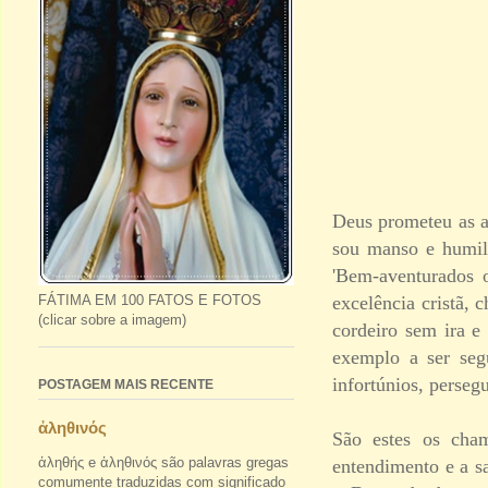
Deus prometeu as a
sou manso e humil
'Bem-aventurados o
excelência cristã,
FÁTIMA EM 100 FATOS E FOTOS
(clicar sobre a imagem)
cordeiro sem ira e
exemplo a ser seg
infortúnios, persegu
POSTAGEM MAIS RECENTE
ἀληθινός
São estes os cham
ἀληθής e ἀληθινός são palavras gregas
entendimento e a sa
comumente traduzidas com significado