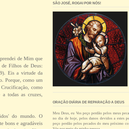
SÃO JOSÉ, ROGAI POR NÓS!
'Aprendei de Mim que
 de Filhos de Deus:
9). Eis a virtude da
sto. Porque, como um
 Crucificação, como
 a todas as cruzes,
ORAÇÃO DIÁRIA DE REPARAÇÃO A DEUS
Meu Deus, eu Vos peço perdão pelos meus pec
ndidos' do mundo. O
no dia de hoje, pelos danos devidos a estes p
nte bons e agradáveis
peço perdão pelos pecados do meu próximo co
Vós por meio da minha pessoa.