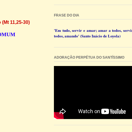
FRASE DO DIA
 (Mt 11,25-30)
'Em tudo, servir e amar; amar a todos, servi
COMUM
todos, amando' (Santo Inácio de Loyola)
ADORAÇÃO PERPÉTUA DO SANTÍSSIMO