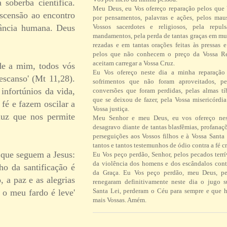
soberba científica.
Meu Deus, eu Vos ofereço reparação pelos que
ascensão ao encontro
por pensamentos, palavras e ações, pelos ma
tância humana. Deus
Vossos sacerdotes e religiosos, pela repul
mandamentos, pela perda de tantas graças em mu
rezadas e em tantas orações feitas às pressas 
pelos que não conhecem o preço da Vossa R
aceitam carregar a Vossa Cruz.
nde a mim, todos vós
Eu Vos ofereço neste dia a minha reparação 
escanso' (Mt 11,28).
sofrimentos que não foram aproveitados, pe
infortúnios da vida,
conversões que foram perdidas, pelas almas tí
que se deixou de fazer, pela Vossa misericórdi
 fé e fazem oscilar a
Vossa justiça.
luz que nos permite
Meu Senhor e meu Deus, eu vos ofereço ne
desagravo diante de tantas blasfêmias, profanaç
perseguições aos Vossos filhos e à Vossa Santa 
tantos e tantos testemunhos de ódio contra a fé cr
 que seguem a Jesus:
Eu Vos peço perdão, Senhor, pelos pecados terrí
da violência dos homens e dos escândalos contr
o da santificação é
da Graça. Eu Vos peço perdão, meu Deus, pe
, a paz e as alegrias
renegaram definitivamente neste dia o jugo 
Santa Lei, perderam o Céu para sempre e que h
 o meu fardo é leve'
mais Vossas. Amém.