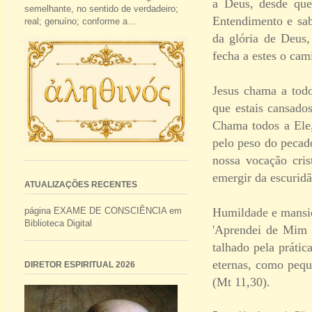
a Deus, desde que
semelhante, no sentido de verdadeiro;
Entendimento e sab
real; genuíno; conforme a...
da glória de Deus
fecha a estes o cam
Jesus chama a todo
que estais cansado
Chama todos a Ele,
pelo peso do pecado
nossa vocação cri
emergir da escuridã
ATUALIZAÇÕES RECENTES
Humildade e mansid
página EXAME DE CONSCIÊNCIA em
Biblioteca Digital
'Aprendei de Mim 
talhado pela prátic
eternas, como pequ
DIRETOR ESPIRITUAL 2026
(Mt 11,30).