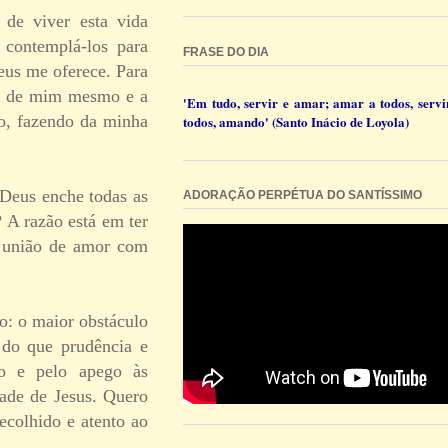
de viver esta vida
 contemplá-los para
FRASE DO DIA
eus me oferece. Para
ir de mim mesmo e a
'Em tudo, servir e amar; amar a todos, servi
mo, fazendo da minha
todos, amando' (Santo Inácio de Loyola)
 Deus enche todas as
ADORAÇÃO PERPÉTUA DO SANTÍSSIMO
? A razão está em ter
m união de amor com
o: o maior obstáculo
 do que prudência e
mo e pelo apego às
dade de Jesus. Quero
ecolhido e atento ao