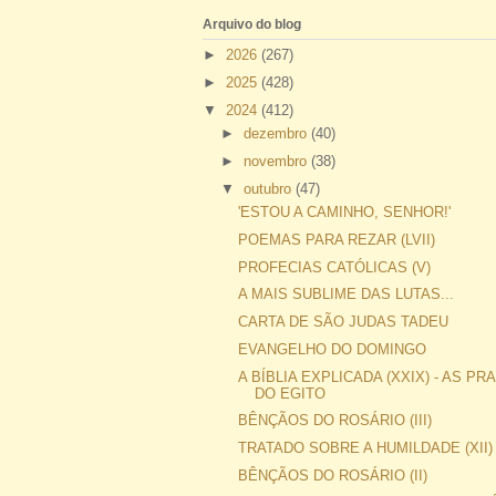
Arquivo do blog
►
2026
(267)
►
2025
(428)
▼
2024
(412)
►
dezembro
(40)
►
novembro
(38)
▼
outubro
(47)
'ESTOU A CAMINHO, SENHOR!'
POEMAS PARA REZAR (LVII)
PROFECIAS CATÓLICAS (V)
A MAIS SUBLIME DAS LUTAS...
CARTA DE SÃO JUDAS TADEU
EVANGELHO DO DOMINGO
A BÍBLIA EXPLICADA (XXIX) - AS P
DO EGITO
BÊNÇÃOS DO ROSÁRIO (III)
TRATADO SOBRE A HUMILDADE (XII)
BÊNÇÃOS DO ROSÁRIO (II)