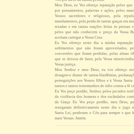
Meu Deus, eu Vos ofereço reparação pelos que
por pensamentos, palavras e ações, pelos ma
Vossos sacerdotes e religiosos, pela repul
mandamentos, pela perda de tantas graças em mu
rezadas e em tantas orações feitas às pressas 
pelos que não conhecem o preço da Vossa R
aceitam carregar a Vossa Cruz.
Eu Vos ofereço neste dia a minha reparação 
sofrimentos que não foram aproveitados, pe
conversões que foram perdidas, pelas almas tí
que se deixou de fazer, pela Vossa misericórdi
Vossa justiça.
Meu Senhor e meu Deus, eu vos ofereço ne
desagravo diante de tantas blasfêmias, profanaç
perseguições aos Vossos filhos e à Vossa Santa 
tantos e tantos testemunhos de ódio contra a fé cr
Eu Vos peço perdão, Senhor, pelos pecados terrí
da violência dos homens e dos escândalos contr
da Graça. Eu Vos peço perdão, meu Deus, pe
renegaram definitivamente neste dia o jugo 
Santa Lei, perderam o Céu para sempre e que h
mais Vossas. Amém.