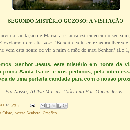
SEGUNDO MISTÉRIO GOZOSO: A VISITAÇÃO
ouviu a saudação de Maria, a criança estremeceu no seu seio;
 E exclamou em alta voz: “Bendita és tu entre as mulheres e 
me vem esta honra de vir a mim a mãe de meu Senhor? (Lc 1,
mos, Senhor Jesus, este mistério em honra da Vi
 prima Santa Isabel e vos pedimos, pela interces
aça de uma perfeita caridade para com o nosso próx
Pai Nosso, 10 Ave Marias, Glória ao Pai, Ó meu Jesus...
res
at
12:02
 Cristo
,
Nossa Senhora
,
Orações