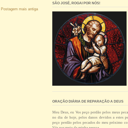
SÃO JOSÉ, ROGAI POR NÓS!
Postagem mais antiga
ORAÇÃO DIÁRIA DE REPARAÇÃO A DEUS
Meu Deus, eu Vos peço perdão pelos meus pec
no dia de hoje, pelos danos devidos a estes p
peço perdão pelos pecados do meu próximo co
Vós por meio da minha pessoa.