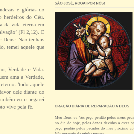
SÃO JOSÉ, ROGAI POR NÓS!
ndezas e glórias do
o herdeiros do Céu.
a da vida eterna em
lvação’ (Fl 2,12). E
e Deus: 'Não tenhais
o, temei aquele que
ho, Verdade e Vida.
Quem ama a Verdade,
eterno: 'todo aquele
avor dele diante do
também eu o negarei
o vive pela fé.
ORAÇÃO DIÁRIA DE REPARAÇÃO A DEUS
Meu Deus, eu Vos peço perdão pelos meus pec
no dia de hoje, pelos danos devidos a estes p
peço perdão pelos pecados do meu próximo co
Vós por meio da minha pessoa.