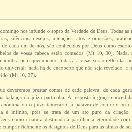
domingo nos infunde o sopro da Verdade de Deus. Todas as n
ras, silêncios, desejos, intenções, atos e omissões, pratic
da de cada um de nós, são conhecidos por Deus como escrit
cabelos de vossa cabeça estão contados' (Mt 10, 30). Nada,
penumbra ou esquecimento; todas as coisas serão refletidas n
o universal: 'nada há de encoberto que não seja revelado, e 
ido' (Mt 10, 27).
que deveremos prestar contas de cada palavra, de cada gest
a balança do juízo particular. A resposta à graça concedi
 anônima ou o juízo temerário, a palavra de conforto ou o
 é infinito, pois se trata de um ato puro da criação 
 Deus como criatura destinada a partilhar a eternidade co
é cumprir fielmente os desígnios de Deus para as almas de sua