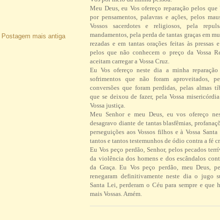
Meu Deus, eu Vos ofereço reparação pelos que
por pensamentos, palavras e ações, pelos ma
Vossos sacerdotes e religiosos, pela repul
mandamentos, pela perda de tantas graças em mu
Postagem mais antiga
rezadas e em tantas orações feitas às pressas 
pelos que não conhecem o preço da Vossa R
aceitam carregar a Vossa Cruz.
Eu Vos ofereço neste dia a minha reparação 
sofrimentos que não foram aproveitados, pe
conversões que foram perdidas, pelas almas tí
que se deixou de fazer, pela Vossa misericórdi
Vossa justiça.
Meu Senhor e meu Deus, eu vos ofereço ne
desagravo diante de tantas blasfêmias, profanaç
perseguições aos Vossos filhos e à Vossa Santa 
tantos e tantos testemunhos de ódio contra a fé cr
Eu Vos peço perdão, Senhor, pelos pecados terrí
da violência dos homens e dos escândalos contr
da Graça. Eu Vos peço perdão, meu Deus, pe
renegaram definitivamente neste dia o jugo 
Santa Lei, perderam o Céu para sempre e que h
mais Vossas. Amém.