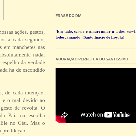
FRASE DO DIA
'Em tudo, servir e amar; amar a todos, servi
ossas ações, gestos,
todos, amando' (Santo Inácio de Loyola)
ados a cada segundo,
os em manchetes nas
 absolutamente nada,
ADORAÇÃO PERPÉTUA DO SANTÍSSIMO
o espelho da verdade
nada há de escondido
o, de cada intenção.
da e o mal devido ao
 gesto de revolta. O
do Pai, na escolha
m Ele no Céu. Mas o
 predileção.