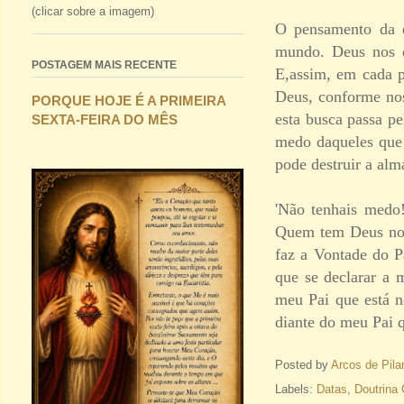
(clicar sobre a imagem)
O pensamento da e
mundo. Deus nos e
POSTAGEM MAIS RECENTE
E,assim, em cada p
Deus, conforme nos
PORQUE HOJE É A PRIMEIRA
esta busca passa p
SEXTA-FEIRA DO MÊS
medo daqueles que
pode destruir a alm
'Não tenhais medo!
Quem tem Deus no 
faz a Vontade do P
que se declarar a 
meu Pai que está 
diante do meu Pai q
Posted by
Arcos de Pila
Labels:
Datas
,
Doutrina 