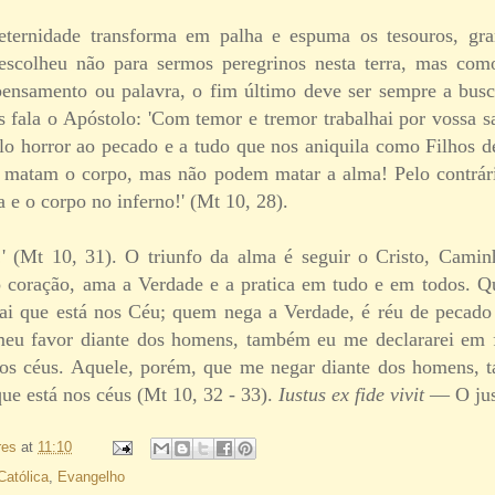
ternidade transforma em palha e espuma os tesouros, gra
scolheu não para sermos peregrinos nesta terra, mas com
ensamento ou palavra, o fim último deve ser sempre a busc
 fala o Apóstolo: 'Com temor e tremor trabalhai por vossa sa
elo horror ao pecado e a tudo que nos aniquila como Filhos d
 matam o corpo, mas não podem matar a alma! Pelo contrári
a e o corpo no inferno!' (Mt 10, 28).
' (Mt 10, 31). O triunfo da alma é seguir o Cristo, Camin
coração, ama a Verdade e a pratica em tudo e em todos. 
ai que está nos Céu; quem nega a Verdade, é réu de pecado 
meu favor diante dos homens, também eu me declararei em f
nos céus. Aquele, porém, que me negar diante dos homens, 
ue está nos céus (Mt 10, 32 - 33).
Iustus ex fide vivit
— O just
res
at
11:10
Católica
,
Evangelho