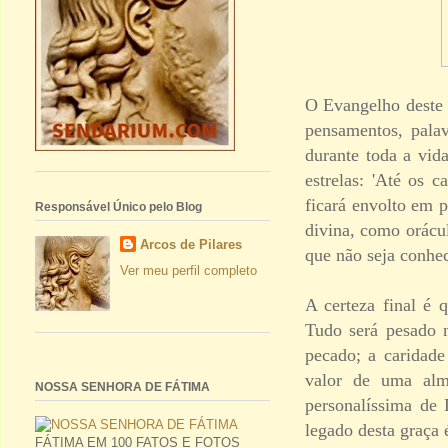
O Evangelho deste 
pensamentos, palav
durante toda a vi
estrelas: 'Até os 
ficará envolto em 
Responsável Único pelo Blog
divina, como orácul
Arcos de Pilares
que não seja conhec
Ver meu perfil completo
A certeza final é 
Tudo será pesado n
pecado; a caridade
valor de uma alma
NOSSA SENHORA DE FÁTIMA
personalíssima de
legado desta graça 
FÁTIMA EM 100 FATOS E FOTOS