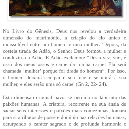
No Livro do Gênesis, Deus nos revelou a verdadeira
dimensão do matrimônio, a criação do elo único e
indissolúvel entre um homem e uma mulher: 'Depois, da
costela tirada de Adão, o Senhor Deus formou a mulher e
conduziu-a a Adão. E Adão exclamou: “Desta vez, sim, é
osso dos meus ossos e carne da minha carne! Ela será
chamada ‘mulher’ porque foi tirada do homem”. Por isso,
o homem deixará seu pai e sua mãe e se unirá à sua
mulher, e eles serão uma só carne' (Gn 2, 22- 24).
Esta dimensão original havia se perdido no labirinto das
paixões humanas. A criatura, recorrente na sua ânsia de
saciar seus interesses e paixões mais comezinhas, tomara
para si atributos de posse e domínio nas relações humanas,
deturpando o caráter sagrado e de profunda harmonia e