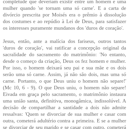
completude que deveriam existir entre um homem e uma
mulher quando 'se tornam uma só carne'. E a carta de
divórcio prescrita por Moisés era o prêmio à dissolução
dos costumes e ao repúdio à Lei de Deus, para satisfazer
os interesses puramente mundanos dos 'duros de coração'.
Jesus, então, ante a malícia dos fariseus, outros tantos
'duros de coração', vai ratificar a concepção original da
sacralidade do sacramento do matrimônio: 'No entanto,
desde o começo da criação, Deus os fez homem e mulher.
Por isso, o homem deixará seu pai e sua mãe e os dois
serão uma só carne. Assim, já não são dois, mas uma só
carne. Portanto, o que Deus uniu o homem não separe!'
(Mc 10, 6 - 9). O que Deus uniu, o homem não separe!
Eivada em graça pelo sacramento, o matrimônio instaura
uma união santa, definitiva, monogâmica, indissolúvel. A
decisão de compartilhar a santidade a dois não admite
ressalvas: 'Quem se divorciar de sua mulher e casar com
outra, cometerá adultério contra a primeira. E se a mulher
se divorciar de seu marido e se casar com outro, cometerá