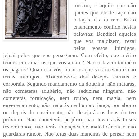
mesmo, e aquilo que não
queres que ele te faça não
o faças tu a outrem. Eis o
ensinamento contido nestas
palavras: Bendizei aqueles
que vos maldizem, rezai
pelos vossos inimigos,
jejuai pelos que vos perseguem. Com efeito, que mérito
tendes em amar os que vos amam? Não o fazem também
os pagãos? Quanto a vós, amai os que vos odeiam e não
tereis inimigos. Abstende-vos dos desejos carnais e
corporais. Segundo mandamento da doutrina: não matarás,
não cometerás adultério, não seduzirás ninguém, não
cometerás fornicação, nem roubo, nem magia, nem
envenenamento; não matarás nenhuma criança, por aborto
ou depois do nascimento; não desejarás os bens do teu
próximo. Não cometerás perjúrio, não levantarás falsos
testemunhos, não terás intenções de maledicência e não
guardarás rancor. Não terás duas maneiras de pensar nem