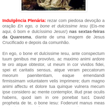
Indulgência Plenária:
rezar com piedosa devoção a
oração
En ego, o bone et dulcissime Iesu
(Eis-me
aqui, ó bom e dulcíssimo Jesus!)
nas sextas-feiras
da Quaresma
, diante de uma imagem de Jesus
Crucificado e depois da comunhão.
En ego, o bone et dulcissime Iesu, ante conspectum
tuum genibus me provolvo, ac maximo animi ardore
te oro atque obtestor, ut meum in cor vividos fidei,
spei et caritatis sensus, atque veram peccatorum
meorum paenitentiam, eaque emendandi
firmissimam voluntatem velis imprimere; dum magno
animi affectu et dolore tua quinque vulnera mecum
ipse considero ac mente contemplor, illud prae oculis
habens, quod iam in ore ponebat tuo1 David
propheta de te, o bone Iesu: Foderunt manus meas