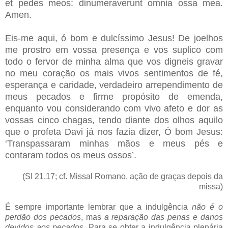
et pedes meos: dinumeraverunt omnia ossa mea.
Amen.
Eis-me aqui, ó bom e dulcíssimo Jesus! De joelhos
me prostro em vossa presença e vos suplico com
todo o fervor de minha alma que vos digneis gravar
no meu coração os mais vivos sentimentos de fé,
esperança e caridade, verdadeiro arrependimento de
meus pecados e firme propósito de emenda,
enquanto vou considerando com vivo afeto e dor as
vossas cinco chagas, tendo diante dos olhos aquilo
que o profeta Davi já nos fazia dizer, Ó bom Jesus:
‘Transpassaram minhas mãos e meus pés e
contaram todos os meus ossos’.
(SI 21,17; cf. Missal Romano, ação de graças depois da
missa)
É sempre importante lembrar que a indulgência
não é o
perdão dos pecados
, mas
a reparação das penas e danos
devidos aos pecados
. Para se obter a indulgência plenária