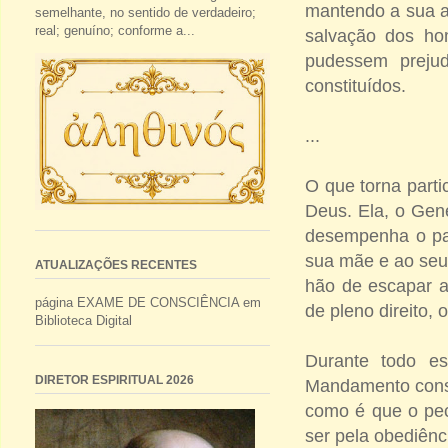
mantendo a sua a
semelhante, no sentido de verdadeiro;
real; genuíno; conforme a...
salvação dos ho
pudessem preju
constituídos.
...
O que torna parti
Deus. Ela, o Gen
desempenha o pap
sua mãe e ao seu 
ATUALIZAÇÕES RECENTES
hão de escapar a
página EXAME DE CONSCIÊNCIA em
de pleno direito,
Biblioteca Digital
Durante todo es
DIRETOR ESPIRITUAL 2026
Mandamento consti
como é que o pec
ser pela obediên