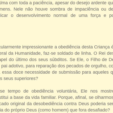
lma com toda a paciência, apesar do desejo ardente qu
mens. Nele não houve sombra de impaciência ou de
dicar o desenvolvimento normal de uma força e p
cularmente impressionante a obediência desta Criança é
eral da Humanidade, faz-se soldado de linha. O Rei de
el do último dos seus súbditos. Se Ele, o Filho de 
pai adotivo, para reparação dos pecados de orgulho, co
 essa doce necessidade de submissão para aqueles qu
 os seus superiores?
se tempo de obediência voluntária, Ele nos most
tui a base da vida familiar. Porque, afinal, se olharmos
ado original da desobediência contra Deus poderia ser
cia do próprio Deus (como homem) que fora desafiado?