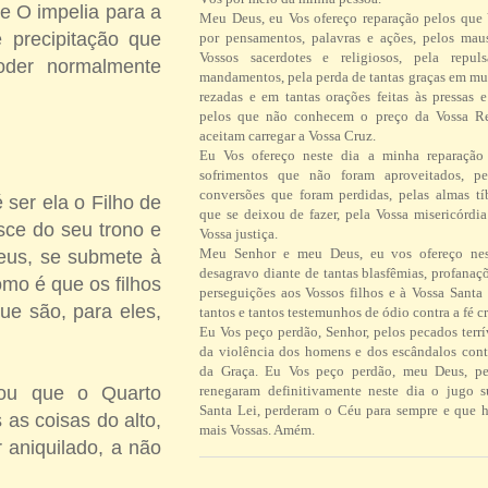
e O impelia para a
Meu Deus, eu Vos ofereço reparação pelos que
 precipitação que
por pensamentos, palavras e ações, pelos ma
Vossos sacerdotes e religiosos, pela repul
oder normalmente
mandamentos, pela perda de tantas graças em mu
rezadas e em tantas orações feitas às pressas 
pelos que não conhecem o preço da Vossa R
aceitam carregar a Vossa Cruz.
Eu Vos ofereço neste dia a minha reparação 
sofrimentos que não foram aproveitados, pe
conversões que foram perdidas, pelas almas tí
 ser ela o Filho de
que se deixou de fazer, pela Vossa misericórdi
sce do seu trono e
Vossa justiça.
Meu Senhor e meu Deus, eu vos ofereço ne
Deus, se submete à
desagravo diante de tantas blasfêmias, profanaç
mo é que os filhos
perseguições aos Vossos filhos e à Vossa Santa 
e são, para eles,
tantos e tantos testemunhos de ódio contra a fé cr
Eu Vos peço perdão, Senhor, pelos pecados terrí
da violência dos homens e dos escândalos contr
da Graça. Eu Vos peço perdão, meu Deus, pe
rou que o Quarto
renegaram definitivamente neste dia o jugo 
Santa Lei, perderam o Céu para sempre e que h
 as coisas do alto,
mais Vossas. Amém.
 aniquilado, a não