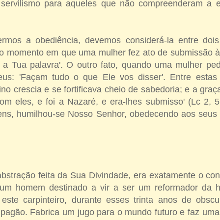
 servilismo para aqueles que não compreenderam a 
rmos a obediência, devemos considerá-la entre dois
no momento em que uma mulher fez ato de submissão à
 a Tua palavra'. O outro fato, quando uma mulher p
us: 'Façam tudo o que Ele vos disser'. Entre estas
ino crescia e se fortificava cheio de sabedoria; e a gr
om eles, e foi a Nazaré, e era-lhes submisso' (Lc 2, 5
ns, humilhou-se Nosso Senhor, obedecendo aos seus p
bstração feita da Sua Divindade, era exatamente o cont
e um homem destinado a vir a ser um reformador da 
 este carpinteiro, durante esses trinta anos de obsc
pagão. Fabrica um jugo para o mundo futuro e faz uma