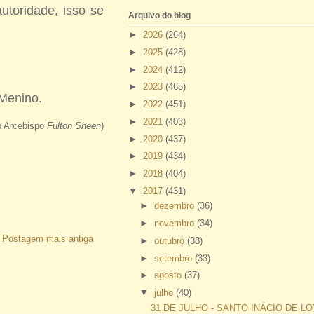
utoridade, isso se
Arquivo do blog
►
2026
(264)
►
2025
(428)
►
2024
(412)
►
2023
(465)
 Menino.
►
2022
(451)
►
2021
(403)
o Arcebispo
Fulton Sheen
)
►
2020
(437)
►
2019
(434)
►
2018
(404)
▼
2017
(431)
►
dezembro
(36)
►
novembro
(34)
Postagem mais antiga
►
outubro
(38)
►
setembro
(33)
►
agosto
(37)
▼
julho
(40)
31 DE JULHO - SANTO INÁCIO DE L