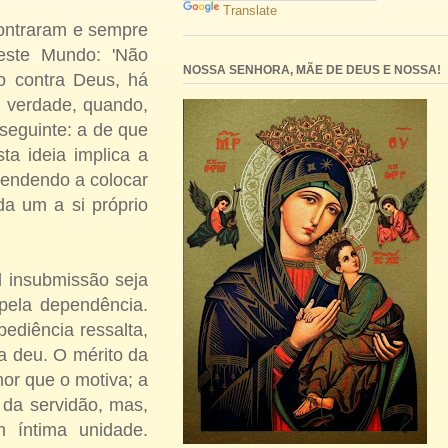
Translate
contraram e sempre
deste Mundo: 'Não
NOSSA SENHORA, MÃE DE DEUS E NOSSA!
o contra Deus, há
 a verdade, quando,
 seguinte: a de que
a ideia implica a
tendendo a colocar
a um a si próprio
al insubmissão seja
pela dependência.
bediência ressalta,
a deu. O mérito da
or que o motiva; a
 da servidão, mas,
 íntima unidade.