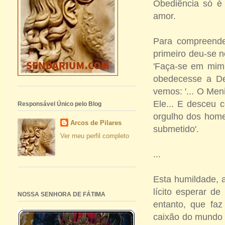
Obediência só é
amor.
Para compreende
primeiro deu-se 
'Faça-se em mim
obedecesse a De
vemos: '... O Men
Ele... E desceu c
Responsável Único pelo Blog
orgulho dos home
Arcos de Pilares
submetido'.
Ver meu perfil completo
...
Esta humildade, a
lícito esperar d
NOSSA SENHORA DE FÁTIMA
entanto, que faz
caixão do mundo 