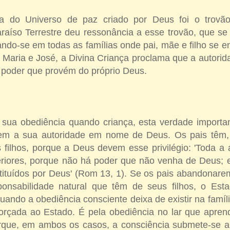
ta do Universo de paz criado por Deus foi o trovão
raíso Terrestre deu ressonância a esse trovão, que se
trando-se em todas as famílias onde pai, mãe e filho se 
aria e José, a Divina Criança proclama que a autorida
 poder que provém do próprio Deus.
a sua obediência quando criança, esta verdade importa
cem a sua autoridade em nome de Deus. Os pais têm,
s filhos, porque a Deus devem esse privilégio: 'Toda a 
riores, porque não há poder que não venha de Deus; 
tituídos por Deus' (Rom 13, 1). Se os pais abandonare
ponsabilidade natural que têm de seus filhos, o Est
uando a obediência consciente deixa de existir na famíl
forçada ao Estado. É pela obediência no lar que apr
rque, em ambos os casos, a consciência submete-se a