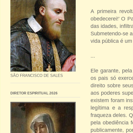
A primeira revol
obedecerei!' O Pa
das idades, infil
Submetendo-se a M
vida pública é um
...
Ele garante, pel
SÃO FRANCISCO DE SALES
os pais só exer
direito sobre seu
aos poderes supe
DIRETOR ESPIRITUAL 2026
existem foram ins
legítima e a res
fraqueza deles. Q
pela obediência 
publicamente, po