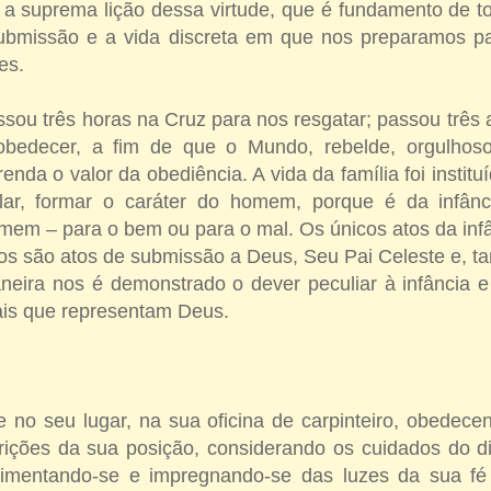
a suprema lição dessa virtude, que é fundamento de to
ubmissão e a vida discreta em que nos preparamos p
es.
ou três horas na Cruz para nos resgatar; passou três 
 obedecer, a fim de que o Mundo, rebelde, orgulhos
enda o valor da obediência. A vida da família foi institu
lar, formar o caráter do homem, porque é da infân
em – para o bem ou para o mal. Os únicos atos da infâ
os são atos de submissão a Deus, Seu Pai Celeste e, t
neira nos é demonstrado o dever peculiar à infância e
ais que representam Deus.
 no seu lugar, na sua oficina de carpinteiro, obedece
trições da sua posição, considerando os cuidados do 
 alimentando-se e impregnando-se das luzes da sua f