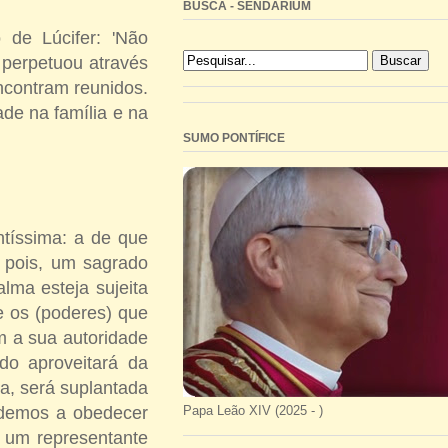
BUSCA - SENDARIUM
 de Lúcifer: 'Não
 perpetuou através
encontram reunidos.
de na família e na
SUMO PONTÍFICE
ntíssima: a de que
 pois, um sagrado
alma esteja sujeita
e os (poderes) que
m a sua autoridade
ado aproveitará da
ia, será suplantada
Papa Leão XIV (2025 - )
endemos a obedecer
 um representante