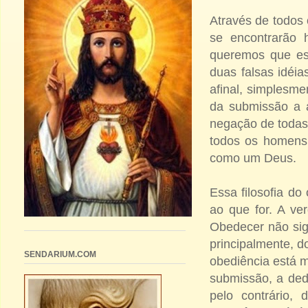
Através de todos
se encontrarão 
queremos que est
duas falsas idéia
afinal, simplesme
da submissão a a
negação de todas 
todos os homens
como um Deus.
Essa filosofia do
ao que for. A ve
Obedecer não sign
principalmente, 
SENDARIUM.COM
obediência está 
submissão, a ded
pelo contrário,