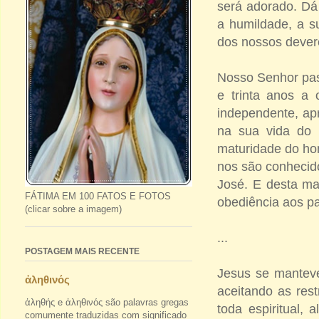
será adorado. Dá 
a humildade, a s
dos nossos dever
Nosso Senhor pass
e trinta anos a
independente, apr
na sua vida do 
maturidade do hom
nos são conhecid
José. E desta ma
FÁTIMA EM 100 FATOS E FOTOS
obediência aos p
(clicar sobre a imagem)
...
POSTAGEM MAIS RECENTE
Jesus se manteve
ἀληθινός
aceitando as res
ἀληθής e ἀληθινός são palavras gregas
toda espiritual,
comumente traduzidas com significado