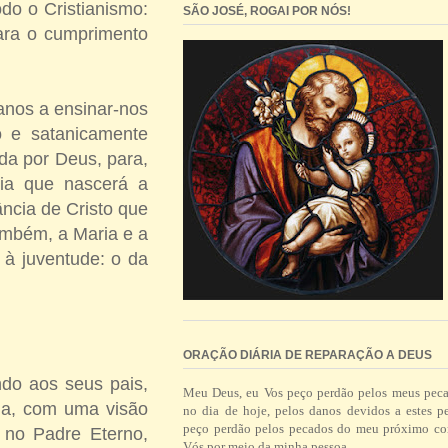
do o Cristianismo:
SÃO JOSÉ, ROGAI POR NÓS!
ara o cumprimento
anos a ensinar-nos
o e satanicamente
ída por Deus, para,
cia que nascerá a
ncia de Cristo que
ambém, a Maria e a
 à juventude: o da
ORAÇÃO DIÁRIA DE REPARAÇÃO A DEUS
ndo aos seus pais,
Meu Deus, eu Vos peço perdão pelos meus pec
dia, com uma visão
no dia de hoje, pelos danos devidos a estes p
peço perdão pelos pecados do meu próximo co
é no Padre Eterno,
Vós por meio da minha pessoa.