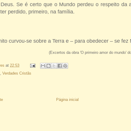
 Deus. Se é certo que o Mundo perdeu o respeito da a
ter perdido, primeiro, na família.
nito curvou-se sobre a Terra e – para obedecer – se fez
(Excertos da obra 'O primeiro amor do mundo' d
res
at
22:53
,
Verdades Cristãs
te
Página inicial