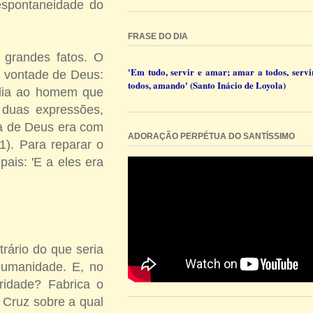
espontaneidade do
FRASE DO DIA
 grandes fatos. O
'Em tudo, servir e amar; amar a todos, servi
 vontade de Deus:
todos, amando' (Santo Inácio de Loyola)
edia ao homem que
 duas expressões,
aça de Deus era com
ADORAÇÃO PERPÉTUA DO SANTÍSSIMO
1). Para reparar o
ais: 'E a eles era
rário do que seria
humanidade. E, no
uridade? Fabrica o
 Cruz sobre a qual