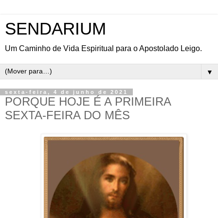
SENDARIUM
Um Caminho de Vida Espiritual para o Apostolado Leigo.
▼
sexta-feira, 4 de junho de 2021
PORQUE HOJE É A PRIMEIRA
SEXTA-FEIRA DO MÊS