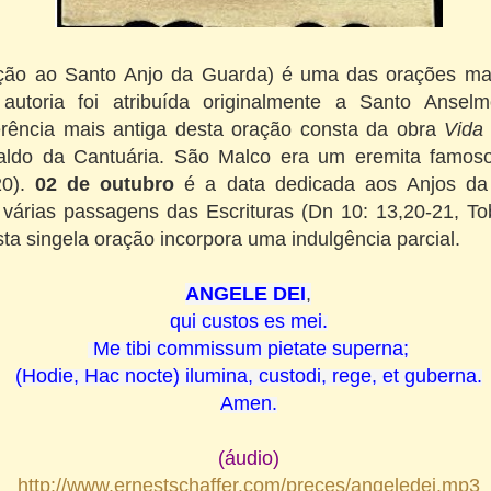
ção ao Santo
Anjo da Guarda) é uma das orações ma
a
autoria foi atribuída originalmente a
Santo Anselm
ferência mais antiga desta oração consta da obra
Vida
naldo da Cantuária. São Malco era um
eremita
famos
20
).
02 de outubro
é a data dedicada aos
Anjos
da
 v
árias passagens
das Escrituras
(Dn
10:
13,20-21
,
To
ta singela oração
incorpora
uma
indulgência parcial
.
ANGELE DEI
,
qui custos es mei.
Me tibi commissum pietate superna;
(Hodie, Hac nocte) ilumina, custodi, rege, et guberna.
Amen.
(áudio)
http://www.ernestschaffer.com/preces/angeledei.mp3