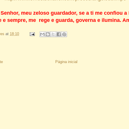
Senhor, meu zeloso guardador, se a ti me confiou a 
e e sempre, me rege e guarda, governa e ilumina. 
res
at
18:10
te
Página inicial