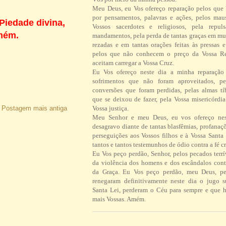
Meu Deus, eu Vos ofereço reparação pelos que
por pensamentos, palavras e ações, pelos ma
Piedade divina,
Vossos sacerdotes e religiosos, pela repul
Amém.
mandamentos, pela perda de tantas graças em mu
rezadas e em tantas orações feitas às pressas 
pelos que não conhecem o preço da Vossa R
aceitam carregar a Vossa Cruz.
Eu Vos ofereço neste dia a minha reparação 
sofrimentos que não foram aproveitados, pe
conversões que foram perdidas, pelas almas tí
que se deixou de fazer, pela Vossa misericórdi
Postagem mais antiga
Vossa justiça.
Meu Senhor e meu Deus, eu vos ofereço ne
desagravo diante de tantas blasfêmias, profanaç
perseguições aos Vossos filhos e à Vossa Santa 
tantos e tantos testemunhos de ódio contra a fé cr
Eu Vos peço perdão, Senhor, pelos pecados terrí
da violência dos homens e dos escândalos contr
da Graça. Eu Vos peço perdão, meu Deus, pe
renegaram definitivamente neste dia o jugo 
Santa Lei, perderam o Céu para sempre e que h
mais Vossas. Amém.