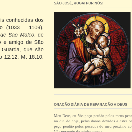
SÃO JOSÉ, ROGAI POR NÓS!
is conhecidas dos
o
(
1033
- 1109
).
 de São Malco
, de
o e
amigo
de São
 Guarda, que são
b
12:12,
Mt
18:10
,
ORAÇÃO DIÁRIA DE REPARAÇÃO A DEUS
Meu Deus, eu Vos peço perdão pelos meus pec
no dia de hoje, pelos danos devidos a estes p
peço perdão pelos pecados do meu próximo co
Vós por meio da minha pessoa.