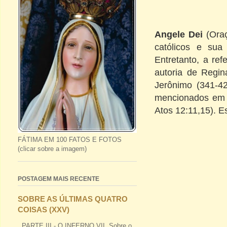
Angele
Dei
(Ora
católicos e su
Entretanto, a re
autoria de Regi
Jerônimo
(
341-4
mencionados em
Atos
12:11,15
).
Es
FÁTIMA EM 100 FATOS E FOTOS
(clicar sobre a imagem)
POSTAGEM MAIS RECENTE
SOBRE AS ÚLTIMAS QUATRO
COISAS (XXV)
PARTE III - O INFERNO VII. Sobre o