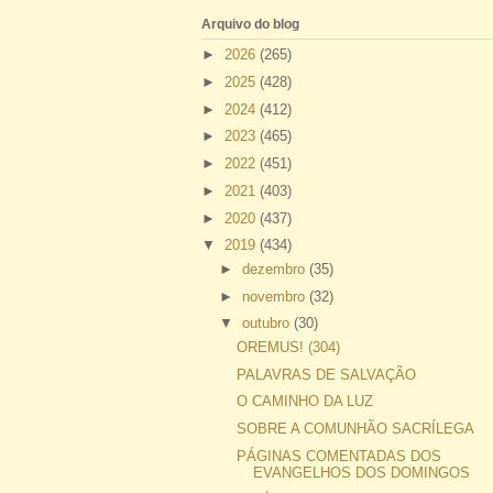
Arquivo do blog
►
2026
(265)
►
2025
(428)
►
2024
(412)
►
2023
(465)
►
2022
(451)
►
2021
(403)
►
2020
(437)
▼
2019
(434)
►
dezembro
(35)
►
novembro
(32)
▼
outubro
(30)
OREMUS! (304)
PALAVRAS DE SALVAÇÃO
O CAMINHO DA LUZ
SOBRE A COMUNHÃO SACRÍLEGA
PÁGINAS COMENTADAS DOS
EVANGELHOS DOS DOMINGOS