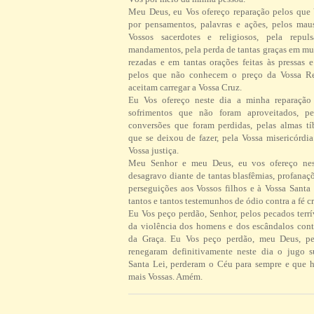
Meu Deus, eu Vos ofereço reparação pelos que
por pensamentos, palavras e ações, pelos ma
Vossos sacerdotes e religiosos, pela repul
mandamentos, pela perda de tantas graças em mu
rezadas e em tantas orações feitas às pressas 
pelos que não conhecem o preço da Vossa R
aceitam carregar a Vossa Cruz.
Eu Vos ofereço neste dia a minha reparação 
sofrimentos que não foram aproveitados, pe
conversões que foram perdidas, pelas almas tí
que se deixou de fazer, pela Vossa misericórdi
Vossa justiça.
Meu Senhor e meu Deus, eu vos ofereço ne
desagravo diante de tantas blasfêmias, profanaç
perseguições aos Vossos filhos e à Vossa Santa 
tantos e tantos testemunhos de ódio contra a fé cr
Eu Vos peço perdão, Senhor, pelos pecados terrí
da violência dos homens e dos escândalos contr
da Graça. Eu Vos peço perdão, meu Deus, pe
renegaram definitivamente neste dia o jugo 
Santa Lei, perderam o Céu para sempre e que h
mais Vossas. Amém.