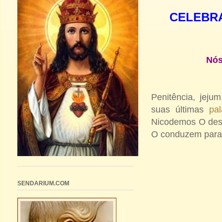
CELEBRA
Nós
Penitência, jeju
suas últimas
pal
Nicodemos O desc
O conduzem para 
SENDARIUM.COM