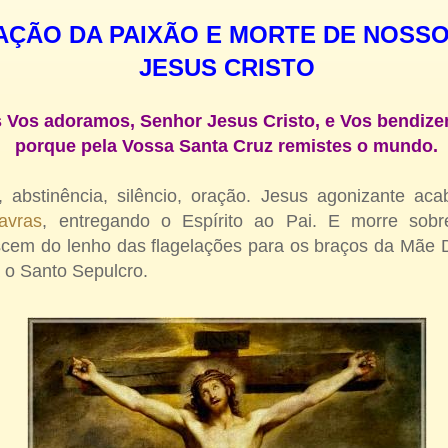
ÇÃO DA PAIXÃO E MORTE DE NOSS
JESUS CRISTO
 Vos adoramos, Senhor Jesus Cristo, e Vos bendiz
porque pela Vossa Santa Cruz remistes o mundo.
m, abstinência, silêncio, oração. Jesus agonizante ac
avras
, entregando o Espírito ao Pai. E morre sob
em do lenho das flagelações para os braços da Mãe D
o Santo Sepulcro.