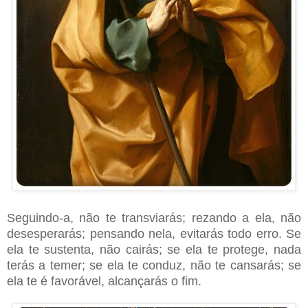
Seguindo-a, não te transviarás; rezando a ela, não
desesperarás; pensando nela, evitarás todo erro. Se
ela te sustenta, não cairás; se ela te protege, nada
terás a temer; se ela te conduz, não te cansarás; se
ela te é favorável, alcançarás o fim.