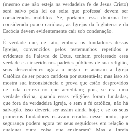
(mesmo que não esteja na verdadeira fé de Jesus Cristo)
será salvo pela lei ou seita que professa' devem ser
considerados malditos. Se, portanto, essa doutrina for
considerada pouco caridosa, as Igrejas da Inglaterra e da
Escócia devem evidentemente cair sob condenação.
É verdade que, de fato, embora os fundadores dessas
Igrejas, convencidos pelos testemunhos repetidos e
evidentes da Palavra de Deus, tenham professado essa
verdade e a inserido nos padrões públicos de sua religião,
seus descendentes agora a negam e acusam a Igreja
Católica de ser pouco caridosa por sustentá-la; mas isso só
mostra sua inconsistência e prova que estão desprovidos
de toda certeza no que acreditam; pois, se era uma
verdade divina, quando essas religiões foram fundadas,
que fora da verdadeira Igreja, e sem a fé católica, não há
salvação, isso deveria ser assim ainda hoje; e se os seus
primeiros fundadores estavam errados nesse ponto, que
segurança podem agora ter seus seguidores em relação a
qualquer outra coisa que ensinaram? Mas a Igreja