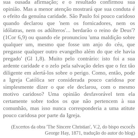
sua ousada afirmação; e o resultado confirmou sua
opinião. Mas a menor atenção mostrará que sua conduta é
o efeito da genuína caridade. São Paulo foi pouco caridoso
quando declarou que 'nem os fornicadores, nem os
idólatras, nem os adúlteros'... herdarão o reino de Deus'?
(1Cor 6,9) ou quando ele pronunciou 'uma maldição sobre
qualquer um, mesmo que fosse um anjo do céu, que
pregasse qualquer outro evangelho além do que ele havia
pregado' (Gl 1,8). Muito pelo contrário: isto foi a sua
ardente caridade e o zelo pela salvação deles que o fez tão
diligente em alertá-los sobre o perigo. Como, então, pode
a Igreja Católica ser considerada pouco caridosa por
simplesmente dizer o que ele declarou, com o mesmo
motivo caridoso? Uma opinião desfavorável tem ela
certamente sobre todos os que não pertencem à sua
comunhão, mas isso nunca corresponderia a uma atitute
pouco caridosa por parte da Igreja.
(Excertos da obra 'The Sincere Christian', V.2, do bispo escocês
George Hay, 1871, tradução do autor do blog)