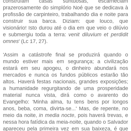
construíam casas suntuosas, escarneciam
prazerosamente do simplório Noé que se dedicava à
profissão de carpinteiro, trabalhando dia e noite para
construir sua barca. Diziam: que louco, que
visionário! Isto durou até o dia em que veio o dilúvio
e submergiu toda a terra:
venit diluvium et perdidit
omnes
' (Lc 17, 27).
'Assim a catástrofe final se produzirá quando o
mundo estiver mais em segurança; a civilização
estará em seu apogeu, o dinheiro abundará nos
mercados e nunca os fundos públicos estarão tão
altos. Haverá festas nacionais, grandes exposições;
a humanidade regurgitando de uma prosperidade
material nunca vista, dirá como o avarento do
Evangelho: 'Minha alma, tu tens bens por longos
anos, beba, coma, divirta-se...' Mas, de repente, no
meio da noite,
in media nocte
, pois haverá trevas, e
nessa hora fatídica da meia-noite, quando o Salvador
apareceu pela primeira vez em sua baixeza, é que