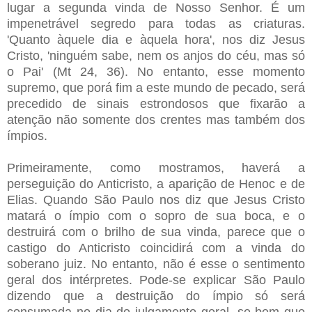
lugar a segunda vinda de Nosso Senhor. É um
impenetrável segredo para todas as criaturas.
'Quanto àquele dia e àquela hora', nos diz Jesus
Cristo, 'ninguém sabe, nem os anjos do céu, mas só
o Pai' (Mt 24, 36). No entanto, esse momento
supremo, que porá fim a este mundo de pecado, será
precedido de sinais estrondosos que fixarão a
atenção não somente dos crentes mas também dos
ímpios.
Primeiramente, como mostramos, haverá a
perseguição do Anticristo, a aparição de Henoc e de
Elias. Quando São Paulo nos diz que Jesus Cristo
matará o ímpio com o sopro de sua boca, e o
destruirá com o brilho de sua vinda, parece que o
castigo do Anticristo coincidirá com a vinda do
soberano juiz. No entanto, não é esse o sentimento
geral dos intérpretes. Pode-se explicar São Paulo
dizendo que a destruição do ímpio só será
consumada no dia do julgamento geral, se bem que