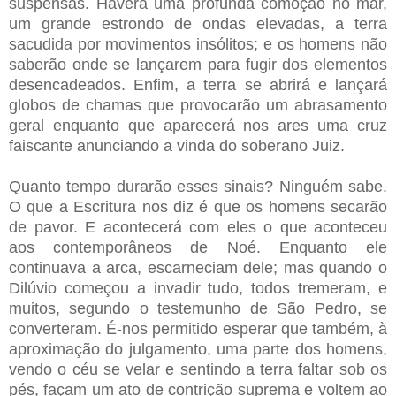
suspensas. Haverá uma profunda comoção no mar,
um grande estrondo de ondas elevadas, a terra
sacudida por movimentos insólitos; e os homens não
saberão onde se lançarem para fugir dos elementos
desencadeados. Enfim, a terra se abrirá e lançará
globos de chamas que provocarão um abrasamento
geral enquanto que aparecerá nos ares uma cruz
faiscante anunciando a vinda do soberano Juiz.
Quanto tempo durarão esses sinais? Ninguém sabe.
O que a Escritura nos diz é que os homens secarão
de pavor. E acontecerá com eles o que aconteceu
aos contemporâneos de Noé. Enquanto ele
continuava a arca, escarneciam dele; mas quando o
Dilúvio começou a invadir tudo, todos tremeram, e
muitos, segundo o testemunho de São Pedro, se
converteram. É-nos permitido esperar que também, à
aproximação do julgamento, uma parte dos homens,
vendo o céu se velar e sentindo a terra faltar sob os
pés, façam um ato de contrição suprema e voltem ao