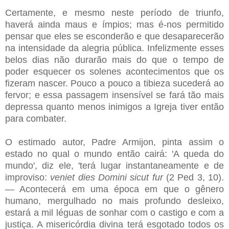
Certamente, e mesmo neste período de triunfo,
haverá ainda maus e ímpios; mas é-nos permitido
pensar que eles se esconderão e que desaparecerão
na intensidade da alegria pública. Infelizmente esses
belos dias não durarão mais do que o tempo de
poder esquecer os solenes acontecimentos que os
fizeram nascer. Pouco a pouco a tibieza sucederá ao
fervor; e essa passagem insensível se fará tão mais
depressa quanto menos inimigos a Igreja tiver então
para combater.
O estimado autor, Padre Armijon, pinta assim o
estado no qual o mundo então cairá: 'A queda do
mundo', diz ele, 'terá lugar instantaneamente e de
improviso:
veniet dies Domini sicut fur
(2 Ped 3, 10).
— Acontecerá em uma época em que o gênero
humano, mergulhado no mais profundo desleixo,
estará a mil léguas de sonhar com o castigo e com a
justiça. A misericórdia divina terá esgotado todos os