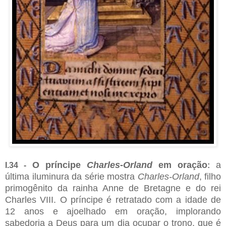
O príncipe
Charles-Orland
em oração
a
I.34 -
:
última iluminura da série mostra
Charles-Orland
, filho
primogênito da rainha Anne de Bretagne e do rei
Charles VIII. O príncipe é retratado com a idade de
12 anos e ajoelhado em oração, implorando
sabedoria a Deus para um dia ocupar o trono, que é