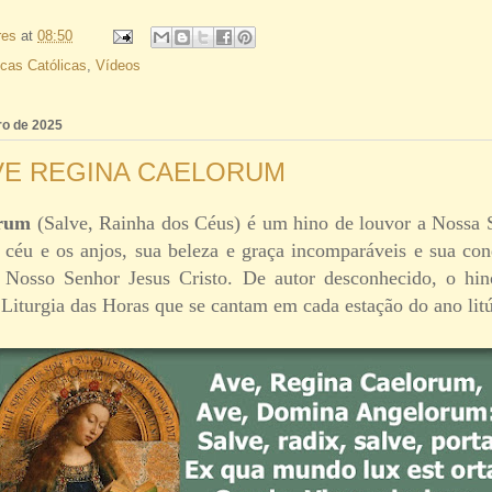
res
at
08:50
cas Católicas
,
Vídeos
iro de 2025
VE REGINA CAELORUM
orum
(Salve, Rainha dos Céus) é um hino de louvor a Nossa 
o céu e os anjos, sua beleza e graça incomparáveis e sua co
 Nosso Senhor Jesus Cristo. De autor desconhecido, o hin
 Liturgia das Horas que se cantam em cada estação do ano lit