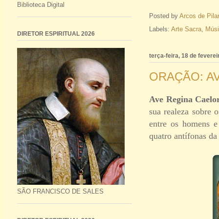
Biblioteca Digital
Posted by
Arcos de Pila
Labels:
Arte Sacra
,
Músi
DIRETOR ESPIRITUAL 2026
terça-feira, 18 de fevere
ORAÇÃO: A
Ave Regina Cael
sua realeza sobre 
entre os homens e
quatro antífonas da
SÃO FRANCISCO DE SALES