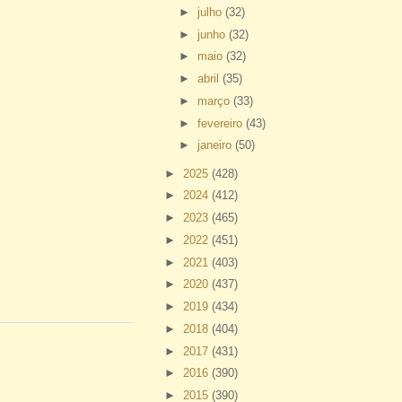
►
julho
(32)
►
junho
(32)
►
maio
(32)
►
abril
(35)
►
março
(33)
►
fevereiro
(43)
►
janeiro
(50)
►
2025
(428)
►
2024
(412)
►
2023
(465)
►
2022
(451)
►
2021
(403)
►
2020
(437)
►
2019
(434)
►
2018
(404)
►
2017
(431)
►
2016
(390)
►
2015
(390)