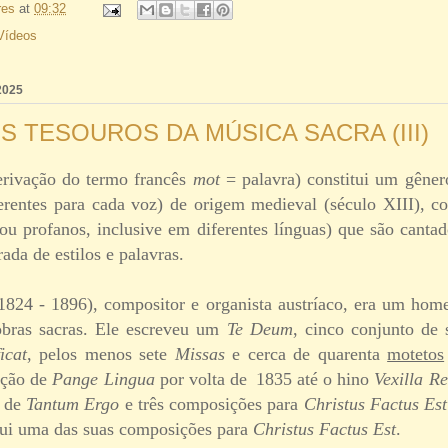
res
at
09:32
Vídeos
 2025
 TESOUROS DA MÚSICA SACRA (III)
rivação do termo francês
mot
= palavra) constitui um gêner
diferentes para cada voz) de origem medieval (século XIII), 
 ou profanos, inclusive em diferentes línguas) que são canta
ada de estilos e palavras.
1824 - 1896), compositor e organista austríaco, era um hom
bras sacras. Ele escreveu um
Te Deum
, cinco conjunto de
icat
, pelos menos sete
Missas
e cerca de quarenta
motetos
ição de
Pange Lingua
por volta de 1835 até o hino
Vexilla Re
s de
Tantum Ergo
e três composições para
Christus Factus Est
ui uma das suas composições para
Christus Factus Est
.