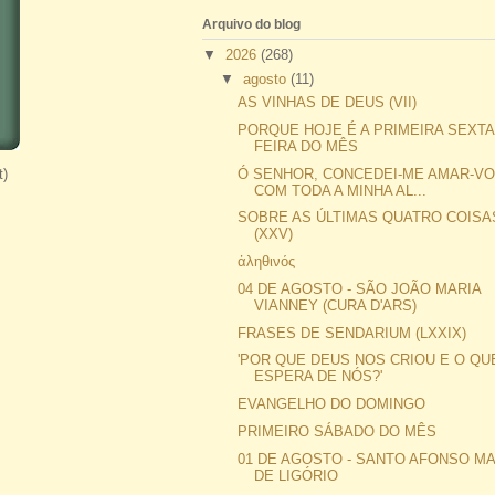
Arquivo do blog
▼
2026
(268)
▼
agosto
(11)
AS VINHAS DE DEUS (VII)
PORQUE HOJE É A PRIMEIRA SEXTA
FEIRA DO MÊS
)
Ó SENHOR, CONCEDEI-ME AMAR-V
COM TODA A MINHA AL...
SOBRE AS ÚLTIMAS QUATRO COISA
(XXV)
ἀληθινός
04 DE AGOSTO - SÃO JOÃO MARIA
VIANNEY (CURA D'ARS)
FRASES DE SENDARIUM (LXXIX)
'POR QUE DEUS NOS CRIOU E O QU
ESPERA DE NÓS?'
EVANGELHO DO DOMINGO
PRIMEIRO SÁBADO DO MÊS
01 DE AGOSTO - SANTO AFONSO MA
DE LIGÓRIO