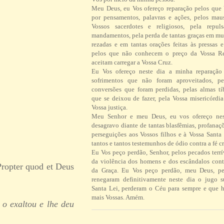
Meu Deus, eu Vos ofereço reparação pelos que
por pensamentos, palavras e ações, pelos ma
Vossos sacerdotes e religiosos, pela repul
mandamentos, pela perda de tantas graças em mu
rezadas e em tantas orações feitas às pressas 
pelos que não conhecem o preço da Vossa R
aceitam carregar a Vossa Cruz.
Eu Vos ofereço neste dia a minha reparação 
sofrimentos que não foram aproveitados, pe
conversões que foram perdidas, pelas almas tí
que se deixou de fazer, pela Vossa misericórdi
Vossa justiça.
Meu Senhor e meu Deus, eu vos ofereço ne
desagravo diante de tantas blasfêmias, profanaç
perseguições aos Vossos filhos e à Vossa Santa 
tantos e tantos testemunhos de ódio contra a fé cr
Eu Vos peço perdão, Senhor, pelos pecados terrí
da violência dos homens e dos escândalos contr
Propter quod et Deus
da Graça. Eu Vos peço perdão, meu Deus, pe
renegaram definitivamente neste dia o jugo 
Santa Lei, perderam o Céu para sempre e que h
mais Vossas. Amém.
 o exaltou e lhe deu