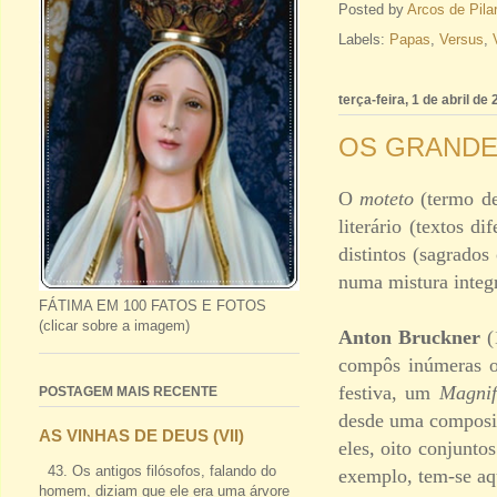
Posted by
Arcos de Pila
Labels:
Papas
,
Versus
,
terça-feira, 1 de abril de
OS GRANDES
O
moteto
(termo de
literário (textos 
distintos (sagrados
numa mistura integr
FÁTIMA EM 100 FATOS E FOTOS
(clicar sobre a imagem)
Anton Bruckner
(
compôs inúmeras o
festiva, um
Magnif
POSTAGEM MAIS RECENTE
desde uma compos
AS VINHAS DE DEUS (VII)
eles, oito conjunto
43. Os antigos filósofos, falando do
exemplo, tem-se aq
homem, diziam que ele era uma árvore