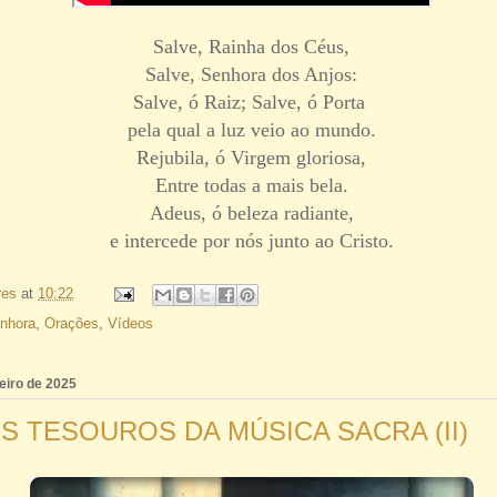
Salve, Rainha dos Céus,
Salve, Senhora dos Anjos:
Salve, ó Raiz; Salve, ó Porta
pela qual a luz veio ao mundo.
Rejubila, ó Virgem gloriosa,
Entre todas a mais bela.
Adeus, ó beleza radiante,
e intercede por nós junto ao Cristo.
res
at
10:22
nhora
,
Orações
,
Vídeos
reiro de 2025
 TESOUROS DA MÚSICA SACRA (II)