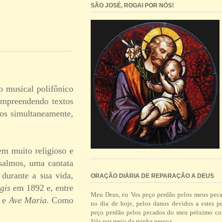
SÃO JOSÉ, ROGAI POR NÓS!
o musical polifônico
compreendendo textos
dos simultaneamente,
em muito religioso e
 salmos, uma cantata
durante a sua vida,
ORAÇÃO DIÁRIA DE REPARAÇÃO A DEUS
gis
em 1892 e,
entre
Meu Deus, eu Vos peço perdão pelos meus pec
e
Ave Maria
. Como
no dia de hoje, pelos danos devidos a estes p
peço perdão pelos pecados do meu próximo co
Vós por meio da minha pessoa.