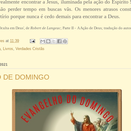
ealmente encontrar a Jesus, iluminada pela ação do Espírito 
não perder tempo em buscas vãs. Os menores atrasos cons
tírio porque nunca é cedo demais para encontrar a Deus.
Oculta em Deus', de
Robert de Langeac
; Parte II - A Ação de Deus; tradução do auto
res
at
11:39
a
,
Livros
,
Verdades Cristãs
 2021
 DE DOMINGO