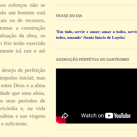
sos esforços não se
uando um homem está
FRASE DO DIA
ais ou de recursos,
tomar a construção
'Em tudo, servir e amar; amar a todos, servi
lisação da obra, os
todos, amando' (Santo Inácio de Loyola)
o frio terão exercido
mente irá ruir e até
ADORAÇÃO PERPÉTUA DO SANTÍSSIMO
 desejo de perfeição
impulso inicial; mas
 entre Deus e a alma
erdade que uma alma,
os seus períodos de
icórdia e, na vida
 sábias e nas virgens
o suficiente.