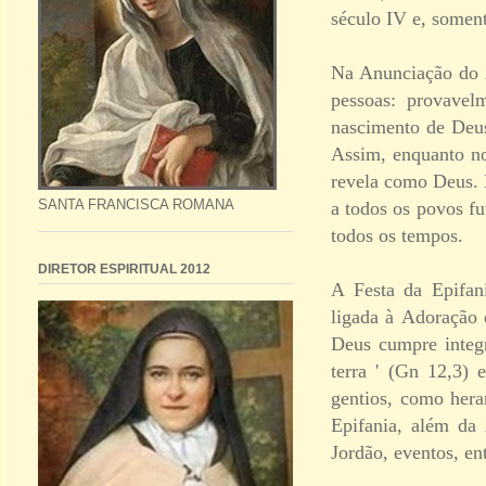
século IV e, somen
Na Anunciação do A
pessoas: provavel
nascimento de Deus
Assim, enquanto n
revela como Deus.
SANTA FRANCISCA ROMANA
a todos os povos fu
todos os tempos.
DIRETOR ESPIRITUAL 2012
A Festa da Epifani
ligada à Adoração 
Deus cumpre integr
terra ' (Gn 12,3) 
gentios, como hera
Epifania, além da
Jordão, eventos, ent