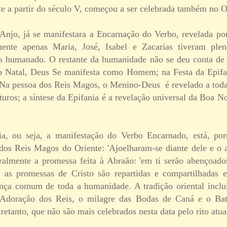
te a partir do século V, começou a ser celebrada também no 
njo, já se manifestara a Encarnação do Verbo, revelada po
mente apenas Maria, José, Isabel e Zacarias tiveram pl
 humanado. O restante da humanidade não se deu conta de t
o Natal, Deus Se manifesta como Homem; na Festa da Epif
 N
a pessoa dos Reis Magos, o Menino-Deus é revelado a todas
turos; a síntese da Epifania é a revelação universal da Boa 
a, ou seja, a manifestação do Verbo Encarnado, está, port
dos Reis Magos do Oriente: 'Ajoelharam-se diante dele e o 
almente a promessa feita à Abraão: 'em ti serão abençoado
e as promessas de Cristo são repartidas e compartilhadas 
nça comum de toda a humanidade. A tradição oriental inclu
 Adoração dos Reis, o milagre das Bodas de Caná e o Ba
retanto, que não são mais celebrados nesta data pelo rito atua