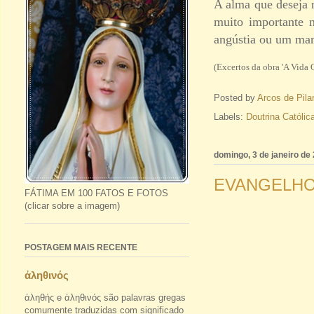
A alma que deseja r
muito importante 
angústia ou um mar
(Excertos da obra 'A Vida 
Posted by
Arcos de Pila
Labels:
Doutrina Católic
domingo, 3 de janeiro de
EVANGELHO
FÁTIMA EM 100 FATOS E FOTOS
(clicar sobre a imagem)
POSTAGEM MAIS RECENTE
ἀληθινός
ἀληθής e ἀληθινός são palavras gregas
comumente traduzidas com significado