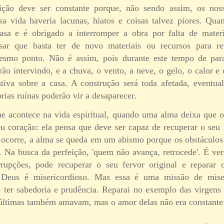
ição deve ser constante porque, não sendo assim, os nos
a vida haveria lacunas, hiatos e coisas talvez piores. Q
asa e é obrigado a interromper a obra por falta de materi
ar que basta ter de novo materiais ou recursos para re
esmo ponto. Não é assim, pois durante este tempo de para
arão intervindo, e a chuva, o vento, a neve, o gelo, o calor e 
ativa sobre a casa. A construção será toda afetada, eventual
ias ruínas poderão vir a desaparecer.
e acontece na vida espiritual, quando uma alma deixa que o
eu coração: ela pensa que deve ser capaz de recuperar o seu 
e ocorre, a alma se queda em um abismo porque os obstáculos
 Na busca da perfeição, 'quem não avança, retrocede'. É v
rrupções, pode recuperar o seu fervor original e reparar 
 Deus é misericordioso. Mas essa é uma missão de miser
so ter sabedoria e prudência. Reparai no exemplo das virgens
 últimas também amavam, mas o amor delas não era constante 