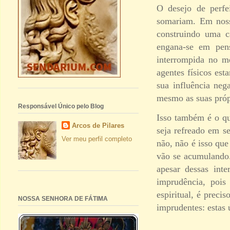
O desejo de perfe
somariam. Em noss
construindo uma c
engana-se em pens
interrompida no m
agentes físicos est
sua influência neg
mesmo as suas própr
Responsável Único pelo Blog
Isso também é o qu
Arcos de Pilares
seja refreado em s
Ver meu perfil completo
não, não é isso qu
vão se acumulando.
apesar dessas inte
imprudência, pois
espiritual, é preci
NOSSA SENHORA DE FÁTIMA
imprudentes: estas