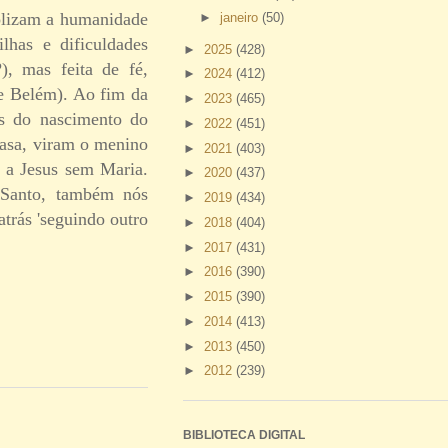
olizam a humanidade
►
janeiro
(50)
lhas e dificuldades
►
2025
(428)
), mas feita de fé,
►
2024
(412)
de Belém). Ao fim da
►
2023
(465)
as do nascimento do
►
2022
(451)
asa, viram o menino
►
2021
(403)
i a Jesus sem Maria.
►
2020
(437)
 Santo, também nós
►
2019
(434)
atrás 'seguindo outro
►
2018
(404)
►
2017
(431)
►
2016
(390)
►
2015
(390)
►
2014
(413)
►
2013
(450)
►
2012
(239)
BIBLIOTECA DIGITAL