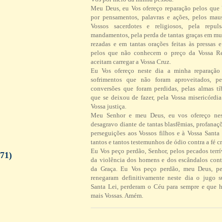
Meu Deus, eu Vos ofereço reparação pelos que
por pensamentos, palavras e ações, pelos ma
Vossos sacerdotes e religiosos, pela repul
mandamentos, pela perda de tantas graças em mu
rezadas e em tantas orações feitas às pressas 
pelos que não conhecem o preço da Vossa R
aceitam carregar a Vossa Cruz.
Eu Vos ofereço neste dia a minha reparação 
sofrimentos que não foram aproveitados, pe
conversões que foram perdidas, pelas almas tí
que se deixou de fazer, pela Vossa misericórdi
Vossa justiça.
Meu Senhor e meu Deus, eu vos ofereço ne
desagravo diante de tantas blasfêmias, profanaç
perseguições aos Vossos filhos e à Vossa Santa 
tantos e tantos testemunhos de ódio contra a fé cr
Eu Vos peço perdão, Senhor, pelos pecados terrí
 71)
da violência dos homens e dos escândalos contr
da Graça. Eu Vos peço perdão, meu Deus, pe
renegaram definitivamente neste dia o jugo 
Santa Lei, perderam o Céu para sempre e que h
mais Vossas. Amém.