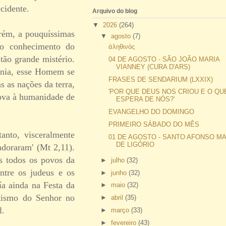
Ocidente.
Arquivo do blog
▼
2026
(264)
rém, a pouquíssimas
▼
agosto
(7)
eno conhecimento do
ἀληθινός
ão grande mistério.
04 DE AGOSTO - SÃO JOÃO MARIA
VIANNEY (CURA D'ARS)
ania, esse Homem se
FRASES DE SENDARIUM (LXXIX)
 as nações da terra,
'POR QUE DEUS NOS CRIOU E O QU
Nova à humanidade de
ESPERA DE NÓS?'
EVANGELHO DO DOMINGO
PRIMEIRO SÁBADO DO MÊS
anto, visceralmente
01 DE AGOSTO - SANTO AFONSO MA
DE LIGÓRIO
adoraram' (Mt 2,11).
s todos os povos da
►
julho
(32)
entre os judeus e os
►
junho
(32)
ía ainda na Festa da
►
maio
(32)
tismo do Senhor no
►
abril
(35)
l.
►
março
(33)
►
fevereiro
(43)