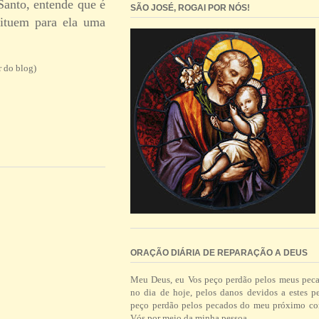
Santo, entende que é
SÃO JOSÉ, ROGAI POR NÓS!
tituem para ela uma
r do blog)
ORAÇÃO DIÁRIA DE REPARAÇÃO A DEUS
Meu Deus, eu Vos peço perdão pelos meus pec
no dia de hoje, pelos danos devidos a estes p
peço perdão pelos pecados do meu próximo co
Vós por meio da minha pessoa.