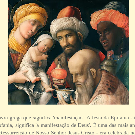
avra grega que significa 'manifestação'. A festa da Epifania
ofania, significa 'a manifestação de Deus'. É uma das mais 
 Ressurreição de Nosso Senhor Jesus Cristo - era celebrada n