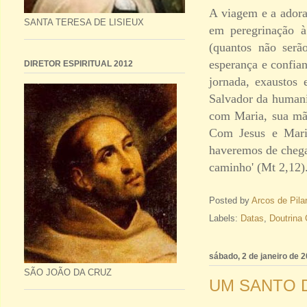
A viagem e a ador
SANTA TERESA DE LISIEUX
em peregrinação à
(quantos não serã
esperança e confian
DIRETOR ESPIRITUAL 2012
jornada, exaustos
Salvador da humani
com Maria, sua mãe
Com Jesus e Mari
haveremos de chegar
caminho' (Mt 2,12)
Posted by
Arcos de Pila
Labels:
Datas
,
Doutrina 
sábado, 2 de janeiro de 
SÃO JOÃO DA CRUZ
UM SANTO D