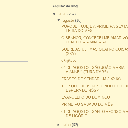
Arquivo do blog
▼
2026
(267)
▼
agosto
(10)
PORQUE HOJE É A PRIMEIRA SEXTA
FEIRA DO MÊS
Ó SENHOR, CONCEDEI-ME AMAR-V
COM TODA A MINHA AL...
SOBRE AS ÚLTIMAS QUATRO COISA
(XXV)
ἀληθινός
04 DE AGOSTO - SÃO JOÃO MARIA
VIANNEY (CURA D'ARS)
FRASES DE SENDARIUM (LXXIX)
'POR QUE DEUS NOS CRIOU E O QU
ESPERA DE NÓS?'
EVANGELHO DO DOMINGO
PRIMEIRO SÁBADO DO MÊS
01 DE AGOSTO - SANTO AFONSO MA
DE LIGÓRIO
►
julho
(32)