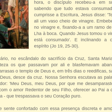
hora, o discípulo recebeu-a em s
sabendo que tudo estava consuma
cumprisse a Escritura, Jesus disse: '
ali um vaso cheio de vinagre. Embe
no vinagre e, fixando-a a um ramo de
Lha à boca. Quando Jesus tomou o vin
está consumado'. E inclinando a 
espírito (Jo 19, 25-30).
rário, no escândalo do sacrifício da Cruz, Santa Mari
steza os que passavam por ali e blasfemavam aba
 arrasas o templo de Deus e, em três dias o reedificas, s
 Deus, desce da cruz. Nossa Senhora escutava as pala
 dor: 'Meu Deus, meu Deus, por que me desamparast
 com o amor Redentor de seu Filho, oferecer ao Pai a
a - que trespassava o seu Coração puro.
e sente confortado com essa presença discreta e am