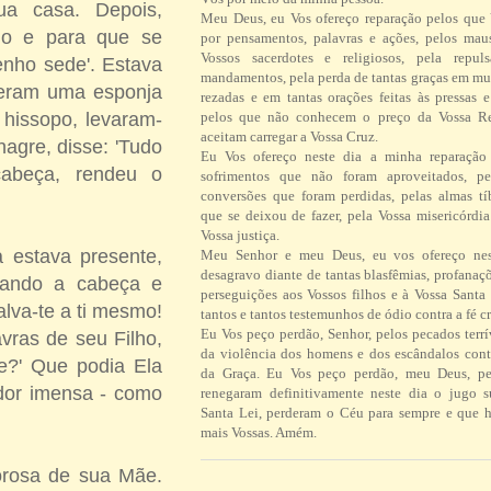
ua casa. Depois,
Meu Deus, eu Vos ofereço reparação pelos que
do e para que se
por pensamentos, palavras e ações, pelos ma
Vossos sacerdotes e religiosos, pela repul
Tenho sede'. Estava
mandamentos, pela perda de tantas graças em mu
beram uma esponja
rezadas e em tantas orações feitas às pressas 
pelos que não conhecem o preço da Vossa R
 hissopo, levaram-
aceitam carregar a Vossa Cruz.
agre, disse: 'Tudo
Eu Vos ofereço neste dia a minha reparação 
cabeça, rendeu o
sofrimentos que não foram aproveitados, pe
conversões que foram perdidas, pelas almas tí
que se deixou de fazer, pela Vossa misericórdi
Vossa justiça.
a estava presente,
Meu Senhor e meu Deus, eu vos ofereço ne
desagravo diante de tantas blasfêmias, profanaç
nando a cabeça e
perseguições aos Vossos filhos e à Vossa Santa 
alva-te a ti mesmo!
tantos e tantos testemunhos de ódio contra a fé cr
Eu Vos peço perdão, Senhor, pelos pecados terrí
vras de seu Filho,
da violência dos homens e dos escândalos contr
e?' Que podia Ela
da Graça. Eu Vos peço perdão, meu Deus, pe
 dor imensa - como
renegaram definitivamente neste dia o jugo 
Santa Lei, perderam o Céu para sempre e que h
mais Vossas. Amém.
orosa de sua Mãe.