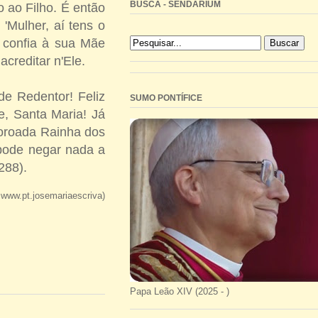
BUSCA - SENDARIUM
to ao Filho. É então
 'Mulher, aí tens o
to confia à sua Mãe
creditar n'Ele.
nde Redentor! Feliz
SUMO PONTÍFICE
, Santa Maria! Já
coroada Rainha dos
 pode negar nada a
288).
: www.pt.josemariaescriva)
Papa Leão XIV (2025 - )