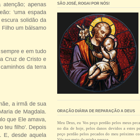
SÃO JOSÉ, ROGAI POR NÓS!
a atenção; apenas
meão: 'uma espada
a escura solidão da
u Filho um bálsamo
o sempre e em tudo
a Cruz de Cristo e
 caminhos da terra
mãe, a irmã de sua
 Maria de Magdala.
ORAÇÃO DIÁRIA DE REPARAÇÃO A DEUS
pulo que Ele amava,
Meu Deus, eu Vos peço perdão pelos meus pec
 teu filho'. Depois
no dia de hoje, pelos danos devidos a estes p
peço perdão pelos pecados do meu próximo co
'. E, desde aquela
Vós por meio da minha pessoa.