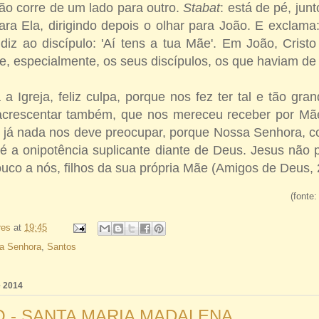
não corre de um lado para outro.
Stabat
: está de pé, jun
ra Ela, dirigindo depois o olhar para João. E exclama:
s diz ao discípulo: 'Aí tens a tua Mãe'. Em João, Cris
, especialmente, os seus discípulos, os que haviam de a
a a Igreja, feliz culpa, porque nos fez ter tal e tão gra
crescentar também, que nos mereceu receber por Mãe
 já nada nos deve preocupar, porque Nossa Senhora, 
 é a onipotência suplicante diante de Deus. Jesus não
uco a nós, filhos da sua própria Mãe (Amigos de Deus, 
(fonte
res
at
19:45
a Senhora
,
Santos
e 2014
O - SANTA MARIA MADALENA