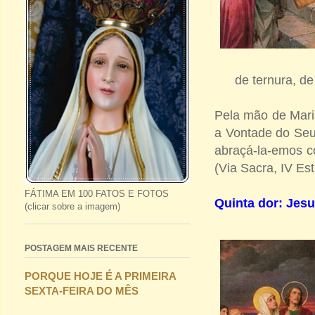
de ternura, de
Pela mão de Mari
a Vontade do Seu
abraçá-la-emos c
(Via Sacra, IV Es
FÁTIMA EM 100 FATOS E FOTOS
Quinta dor: Jes
(clicar sobre a imagem)
POSTAGEM MAIS RECENTE
PORQUE HOJE É A PRIMEIRA
SEXTA-FEIRA DO MÊS