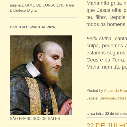
Maria não grita, 
página EXAME DE CONSCIÊNCIA em
que Jesus olha pa
Biblioteca Digital
teu filho'. Depoi
todos os homens e
DIRETOR ESPIRITUAL 2026
Felix culpa
, cant
culpa, podemos a
estamos seguros,
Céus e da Terra,
Maria, nem tão po
Posted by
Arcos de Pila
Labels:
Devoções
,
Noss
terça-feira, 22 de julho d
SÃO FRANCISCO DE SALES
22 DE JULH