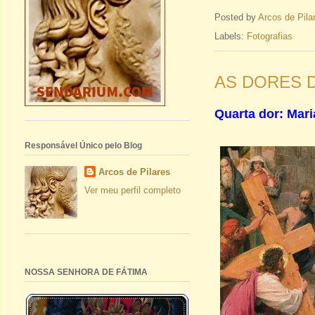
Posted by
Arcos de Pila
Labels:
Fotografias
AS DORES D
Quarta dor: Mari
Responsável Único pelo Blog
Arcos de Pilares
Ver meu perfil completo
NOSSA SENHORA DE FÁTIMA