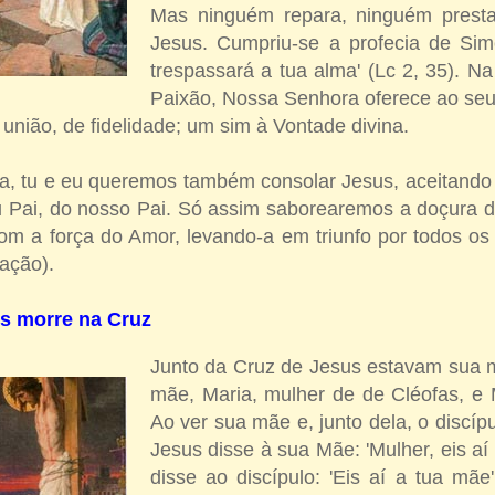
Mas ninguém repara, ninguém prest
Jesus. Cumpriu-se a profecia de Si
trespassará a tua alma' (Lc 2, 35). N
Paixão, Nossa Senhora oferece ao se
 união, de fidelidade; um sim à Vontade divina.
a, tu e eu queremos também consolar Jesus, aceitand
 Pai, do nosso Pai. Só assim saborearemos a doçura d
om a força do Amor, levando-a em triunfo por todos os
tação).
us morre na Cruz
Junto da Cruz de Jesus estavam sua 
mãe, Maria, mulher de de Cléofas, e
Ao ver sua mãe e, junto dela, o discí
Jesus disse à sua Mãe: 'Mulher, eis aí o
disse ao discípulo: 'Eis aí a tua mãe