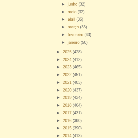
►
junho
(32)
►
maio
(32)
►
abril
(35)
►
março
(33)
►
fevereiro
(43)
►
janeiro
(50)
►
2025
(428)
►
2024
(412)
►
2023
(465)
►
2022
(451)
►
2021
(403)
►
2020
(437)
►
2019
(434)
►
2018
(404)
►
2017
(431)
►
2016
(390)
►
2015
(390)
►
2014
(413)