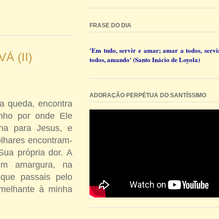
FRASE DO DIA
'Em tudo, servir e amar; amar a todos, servi
 (II)
todos, amando' (Santo Inácio de Loyola)
ADORAÇÃO PERPÉTUA DO SANTÍSSIMO
ra queda, encontra
nho por onde Ele
ha para Jesus, e
olhares encontram-
Sua própria dor. A
em amargura, na
 que passais pelo
emelhante à minha