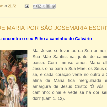
res
at
21:22
E MARIA POR SÃO JOSEMARIA ESCRIVÁ
a encontra o seu Filho a caminho do Calvário
Mal Jesus se levantou da Sua primei
Sua Mãe Santíssima, junto do cami
passa. Com imenso amor, Maria ol
Jesus olha para a Sua Mãe; os Seus 
se, e cada coração verte no outro a 
alma de Maria fica mergulhada 
amargura de Jesus Cristo: 'Ó vós,
caminho: olhai e vede se há dor s
dor!' (Lam 1, 12).