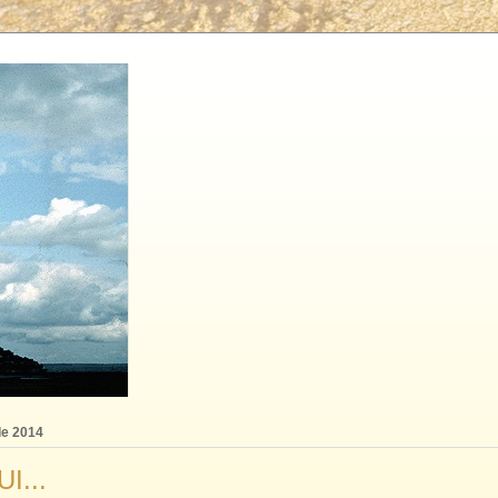
 de 2014
I...